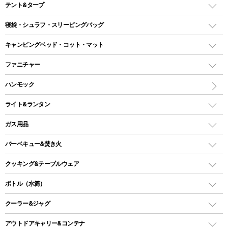
テント&タープ
テント
寝袋・シュラフ・スリーピングバッグ
ドームテント
レクタングラー型（封筒型）シュラフ
キャンピングベッド・コット・マット
ツールームテント
マミー型（人形型）シュラフ
キャンピングベッド・コット
ファニチャー
ワンポールテント
インナーシュラフ
マット
アウトドアテーブル
ハンモック
シェルターテント
インフレータブルマット
ワンタッチテント
アウトドアチェア
ライト&ランタン
ピロー
ソロテント
レジャーシート
LEDランタン
ガス用品
ロッジ型・オリジナルテント
ファニチャーアクセサリー
ガスランタン
ガスバーナー
タープ
バーベキュー&焚き火
オイルランタン
ガスコンロ
ヘキサタープ
バーベキューコンロ、グリル
クッキング&テーブルウェア
ランタンスタンド
スクエアタープ（レクタタープ）
ガス缶
スタンダードタイプグリル
ダッチオーブン
ボトル（水筒）
LEDライト
メッシュタープ
ガスランタン
焚き火台タイプ（ロースタイル）グリル
スキレット
ステンレスボトル
クーラー&ジャグ
自立式タープ
ヘッドライト
ガストーチ、ライター
卓上タイプグリル
ホットサンドメーカー
シェルター（スクリーンタープ）
スクリュータイプ
キャンドル
クーラーボックス
アウトドアキャリー&コンテナ
パーティータイプグリル