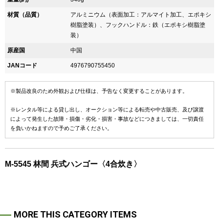
材質（品質）
アルミニウム（表面加工：アルマイト加工、エポキシ
樹脂塗装）、フックハンドル：鉄（エポキシ樹脂塗
装）
原産国
中国
JANコード
4976790755450
※製品改良のため外観および仕様は、予告なく変更することがあります。
※レンタル等による貸し出し、オークション等による転売や中古販売、及び譲渡
によって発生した故障・損傷・劣化・損害・事故などにつきましては、一切責任
を負いかねますので予めご了承ください。
M-5545 林間 兵式ハンゴー〈4合炊き〉
MORE THIS CATEGORY ITEMS