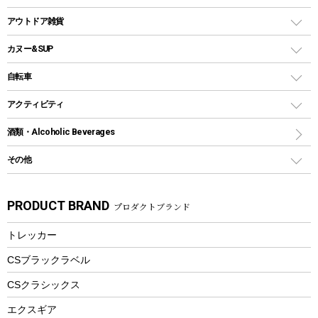
クッカー、コッヘル
パラソル
コップ付きタイプ
多用途タイプグリル
クーラーバッグ
アウトドアキャリー
アウトドア雑貨
クッカーセット
テントアクセサリー
ワンタッチタイプ
ソロキャンプ用グリル
ウォータージャグ
コンテナ
バックパック&バッグ
カヌー&SUP
プラスチックボトル
シェラカップ
ペグ
鉄板、アミ
ウォーターボトル
デイパック、ウェストバッグ
ディズニーボトル
ポール
クッキングツール
インフレータブル
自転車
焚き火台&ストーブ
保冷剤
リュック、バックパック
グランドシート
トング
カヌー
火起こし
折りたたみ自転車
アクティビティ
トートバッグ、サコッシュ
ガイドロープ
ナイフ
カヤック
火消し
スポーツサイクル
マリン
酒類・Alcoholic Beverages
ショッピングキャリー
ツール
食器類
SUP
バーベキューツール
シティサイクル
スーツケース
ボディボード
その他
カトラリー
パドル
焚き火アクセサリー
子供向け自転車
その他アウトドア雑貨
ラッシュガード
ガーデニング
タンブラー
フローティングベスト
スモーカー、燻製器
自転車部品
ビーチサンダル
カラビナ
PRODUCT BRAND
プロダクトブランド
湯たんぽ
マグカップ、カップ
ヘルメット
燃料・着火剤・炭
テント
自転車用アクセサリー
レイン
防災用品
ステンレスボトル
エアーポンプ
トレッカー
パラソル
スプレー関係
自転車ウェア
フードボトル
フローティングベスト
アクセサリー
ツール、他
CSブラックラベル
ヘルメット
コーヒー&ミル
CSクラシックス
エアーポンプ
トレー
エクスギア
ビーチテント