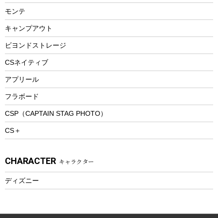
ランチョンマット
モンテ
ウィンター
ランチボックス
キャンプアウト
スノーシュー
ピクニックセット
防寒ウェア
ビヨンドストレージ
ツール&アクセサリー
CSネイティブ
トレッキング
アプリール
トレッキングステッキ
フラボード
トレッキングアクセサリー
CSP（CAPTAIN STAG PHOTO）
プレイグッズ
CS＋
ウェルネス
アクセサリー
CHARACTER
キャラクター
ウェア、タオル
フィットネス
ディズニー
ウェア
アクセサリー