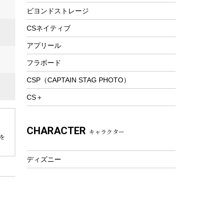
ビヨンドストレージ
ツール&アクセサリー
トレッキング
CSネイティブ
トレッキングステッキ
アプリール
トレッキングアクセサリー
フラボード
プレイグッズ
CSP（CAPTAIN STAG PHOTO）
ウェルネス
CS＋
アクセサリー
ウェア、タオル
CHARACTER
キャラクター
フィットネス
を
ウェア
ディズニー
アクセサリー