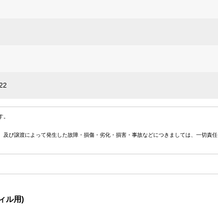
22
す。
、及び譲渡によって発生した故障・損傷・劣化・損害・事故などにつきましては、一切責任
ィル用)