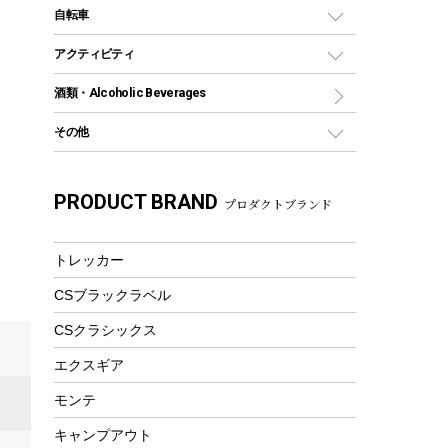
デイパック、ウェストバッグ
ディズニーボトル
ポール
クッキングツール
インフレータブル
自転車
焚き火台&ストーブ
保冷剤
リュック、バックパック
グランドシート
トング
カヌー
火起こし
折りたたみ自転車
アクティビティ
トートバッグ、サコッシュ
ガイドロープ
ナイフ
カヤック
火消し
スポーツサイクル
マリン
酒類・Alcoholic Beverages
ショッピングキャリー
ツール
食器類
SUP
バーベキューツール
シティサイクル
スーツケース
ボディボード
その他
カトラリー
パドル
焚き火アクセサリー
子供向け自転車
その他アウトドア雑貨
ラッシュガード
ガーデニング
タンブラー
フローティングベスト
スモーカー、燻製器
自転車部品
ビーチサンダル
カラビナ
PRODUCT BRAND
湯たんぽ
マグカップ、カップ
プロダクトブランド
ヘルメット
燃料・着火剤・炭
テント
自転車用アクセサリー
レイン
防災用品
ステンレスボトル
エアーポンプ
パラソル
スプレー関係
自転車ウェア
トレッカー
フードボトル
フローティングベスト
アクセサリー
ツール、他
CSブラックラベル
ヘルメット
コーヒー&ミル
エアーポンプ
CSクラシックス
トレー
ビーチテント
ランチョンマット
エクスギア
ウィンター
ランチボックス
モンテ
スノーシュー
ピクニックセット
キャンプアウト
防寒ウェア