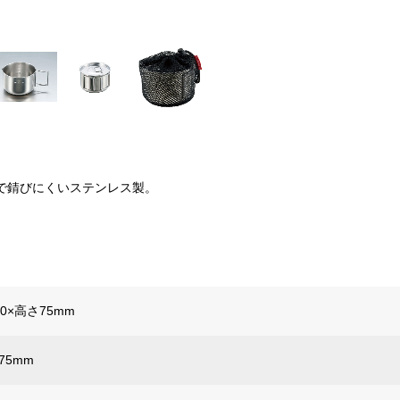
で錆びにくいステンレス製。
50×高さ75mm
75mm