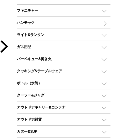
ツールームテント
マミー型（人形型）シュラフ
キャンピングベッド・コット
ファニチャー
ワンポールテント
インナーシュラフ
マット
アウトドアテーブル
ハンモック
シェルターテント
インフレータブルマット
ワンタッチテント
アウトドアチェア
ライト&ランタン
ピロー
ソロテント
レジャーシート
LEDランタン
ガス用品
ロッジ型・オリジナルテント
ファニチャーアクセサリー
ガスランタン
ガスバーナー
タープ
バーベキュー&焚き火
オイルランタン
ガスコンロ
ヘキサタープ
バーベキューコンロ、グリル
クッキング&テーブルウェア
ランタンスタンド
スクエアタープ（レクタタープ）
ガス缶
スタンダードタイプグリル
ダッチオーブン
ボトル（水筒）
LEDライト
メッシュタープ
ガスランタン
焚き火台タイプ（ロースタイル）グリル
スキレット
ステンレスボトル
クーラー&ジャグ
自立式タープ
ヘッドライト
ガストーチ、ライター
卓上タイプグリル
ホットサンドメーカー
シェルター（スクリーンタープ）
スクリュータイプ
キャンドル
クーラーボックス
アウトドアキャリー&コンテナ
パーティータイプグリル
クッカー、コッヘル
パラソル
コップ付きタイプ
多用途タイプグリル
クーラーバッグ
アウトドアキャリー
アウトドア雑貨
クッカーセット
テントアクセサリー
ワンタッチタイプ
ソロキャンプ用グリル
ウォータージャグ
コンテナ
バックパック&バッグ
カヌー&SUP
プラスチックボトル
シェラカップ
ペグ
鉄板、アミ
ウォーターボトル