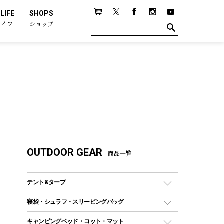
LIFE
SHOPS
ライフ
ショップ
OUTDOOR GEAR
商品一覧
テント&タープ
テント
寝袋・シュラフ・スリーピングバッグ
ドームテント
レクタングラー型（封筒型）シュラフ
キャンピングベッド・コット・マット