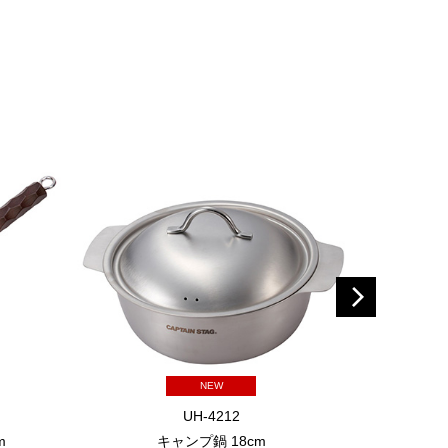
NEW
UH-4212
m
キャンプ鍋 18cm
スクエア