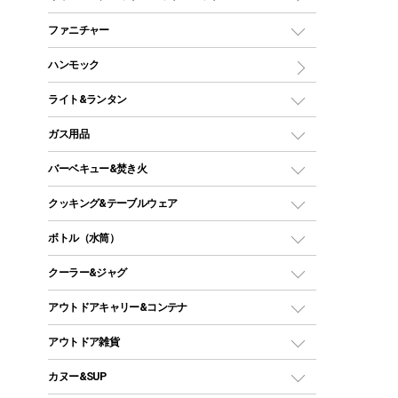
ツールームテント
マミー型（人形型）シュラフ
キャンピングベッド・コット
ファニチャー
ワンポールテント
インナーシュラフ
マット
アウトドアテーブル
ハンモック
シェルターテント
インフレータブルマット
ワンタッチテント
アウトドアチェア
ライト&ランタン
ピロー
ソロテント
レジャーシート
LEDランタン
ガス用品
ロッジ型・オリジナルテント
ファニチャーアクセサリー
ガスランタン
ガスバーナー
タープ
バーベキュー&焚き火
オイルランタン
ガスコンロ
ヘキサタープ
バーベキューコンロ、グリル
クッキング&テーブルウェア
ランタンスタンド
スクエアタープ（レクタタープ）
ガス缶
スタンダードタイプグリル
ダッチオーブン
ボトル（水筒）
LEDライト
メッシュタープ
ガスランタン
焚き火台タイプ（ロースタイル）グリル
スキレット
ステンレスボトル
クーラー&ジャグ
自立式タープ
ヘッドライト
ガストーチ、ライター
卓上タイプグリル
ホットサンドメーカー
シェルター（スクリーンタープ）
スクリュータイプ
キャンドル
クーラーボックス
アウトドアキャリー&コンテナ
パーティータイプグリル
クッカー、コッヘル
パラソル
コップ付きタイプ
多用途タイプグリル
クーラーバッグ
アウトドアキャリー
アウトドア雑貨
クッカーセット
テントアクセサリー
ワンタッチタイプ
ソロキャンプ用グリル
ウォータージャグ
コンテナ
バックパック&バッグ
カヌー&SUP
プラスチックボトル
シェラカップ
ペグ
鉄板、アミ
ウォーターボトル