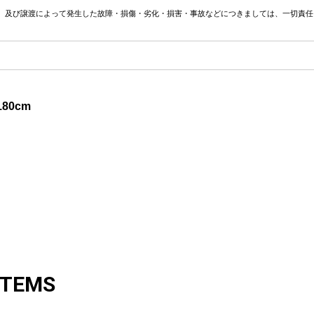
、及び譲渡によって発生した故障・損傷・劣化・損害・事故などにつきましては、一切責任
80cm
ITEMS