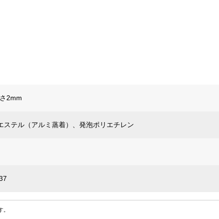
厚さ2mm
エステル（アルミ蒸着）、発泡ポリエチレン
37
す。