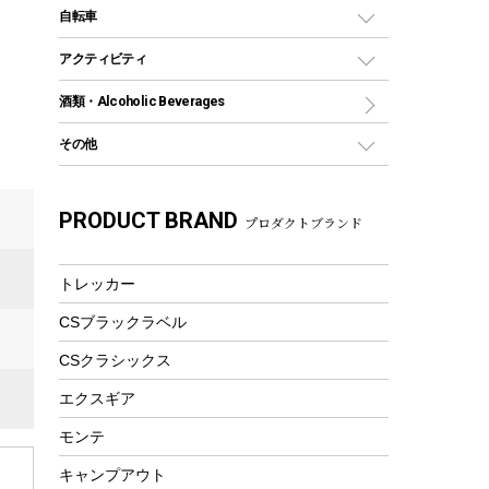
デイパック、ウェストバッグ
ディズニーボトル
ポール
クッキングツール
インフレータブル
自転車
焚き火台&ストーブ
保冷剤
リュック、バックパック
グランドシート
トング
カヌー
火起こし
折りたたみ自転車
アクティビティ
トートバッグ、サコッシュ
ガイドロープ
ナイフ
カヤック
火消し
スポーツサイクル
マリン
酒類・Alcoholic Beverages
ショッピングキャリー
ツール
食器類
SUP
バーベキューツール
シティサイクル
スーツケース
ボディボード
その他
カトラリー
パドル
焚き火アクセサリー
子供向け自転車
その他アウトドア雑貨
ラッシュガード
ガーデニング
タンブラー
フローティングベスト
スモーカー、燻製器
自転車部品
ビーチサンダル
カラビナ
PRODUCT BRAND
湯たんぽ
マグカップ、カップ
プロダクトブランド
ヘルメット
燃料・着火剤・炭
テント
自転車用アクセサリー
レイン
防災用品
ステンレスボトル
エアーポンプ
パラソル
スプレー関係
自転車ウェア
トレッカー
フードボトル
フローティングベスト
アクセサリー
ツール、他
CSブラックラベル
ヘルメット
コーヒー&ミル
エアーポンプ
CSクラシックス
トレー
ビーチテント
ランチョンマット
エクスギア
ウィンター
ランチボックス
モンテ
スノーシュー
ピクニックセット
キャンプアウト
防寒ウェア