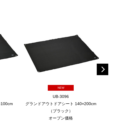
NEW
UB-3096
00cm
グランドアウトドアシート 140×200cm
クッションレ
（ブラック）
ーコイズ
オープン価格