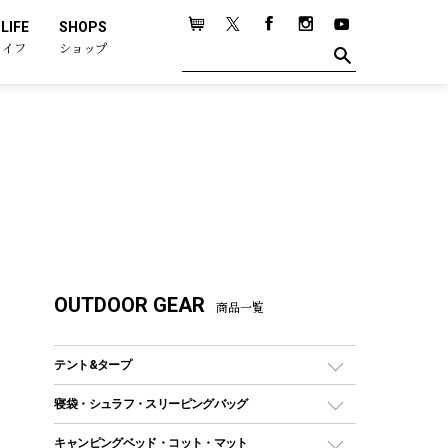
LIFE
SHOPS
ライフ
ショップ
OUTDOOR GEAR
商品一覧
テント&タープ
テント
寝袋・シュラフ・スリーピングバッグ
ドームテント
レクタングラー型（封筒型）シュラフ
キャンピングベッド・コット・マット