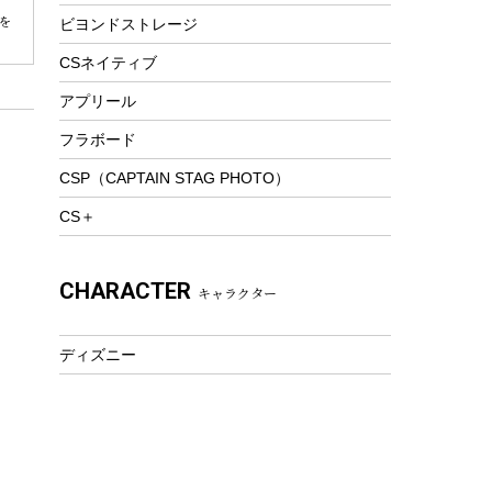
を
ビヨンドストレージ
ツール&アクセサリー
トレッキング
CSネイティブ
トレッキングステッキ
アプリール
トレッキングアクセサリー
フラボード
プレイグッズ
CSP（CAPTAIN STAG PHOTO）
ウェルネス
CS＋
アクセサリー
ウェア、タオル
CHARACTER
キャラクター
フィットネス
ウェア
ディズニー
アクセサリー