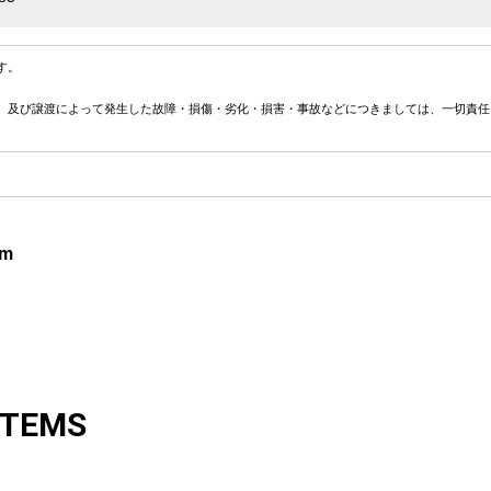
す。
、及び譲渡によって発生した故障・損傷・劣化・損害・事故などにつきましては、一切責任
m
ITEMS