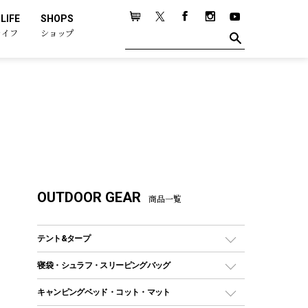
LIFE
SHOPS
ライフ
ショップ
OUTDOOR GEAR
商品一覧
テント&タープ
テント
寝袋・シュラフ・スリーピングバッグ
ドームテント
レクタングラー型（封筒型）シュラフ
キャンピングベッド・コット・マット
ツールームテント