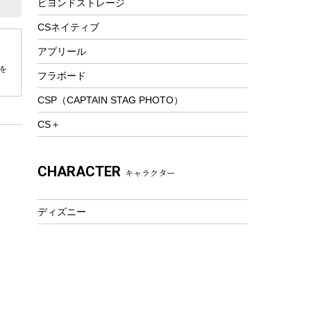
ビヨンドストレージ
ツール&アクセサリー
トレッキング
CSネイティブ
トレッキングステッキ
アプリール
トレッキングアクセサリー
を
フラボード
プレイグッズ
CSP（CAPTAIN STAG PHOTO）
ウェルネス
CS＋
アクセサリー
ウェア、タオル
CHARACTER
キャラクター
フィットネス
ウェア
ディズニー
アクセサリー