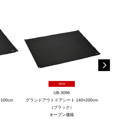
NEW
UB-3096
00cm
グランドアウトドアシート 140×200cm
クッションレ
（ブラック）
ーコイズ
オープン価格