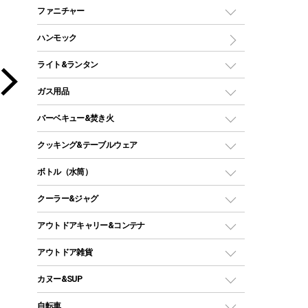
マミー型（人形型）シュラフ
キャンピングベッド・コット
ファニチャー
ワンポールテント
インナーシュラフ
マット
アウトドアテーブル
ハンモック
シェルターテント
インフレータブルマット
ワンタッチテント
アウトドアチェア
ライト&ランタン
ピロー
ソロテント
レジャーシート
LEDランタン
ガス用品
ロッジ型・オリジナルテント
ファニチャーアクセサリー
ガスランタン
ガスバーナー
タープ
バーベキュー&焚き火
オイルランタン
ガスコンロ
ヘキサタープ
バーベキューコンロ、グリル
クッキング&テーブルウェア
ランタンスタンド
スクエアタープ（レクタタープ）
ガス缶
スタンダードタイプグリル
ダッチオーブン
ボトル（水筒）
LEDライト
メッシュタープ
ガスランタン
焚き火台タイプ（ロースタイル）グリル
スキレット
ステンレスボトル
クーラー&ジャグ
自立式タープ
ヘッドライト
ガストーチ、ライター
卓上タイプグリル
ホットサンドメーカー
シェルター（スクリーンタープ）
スクリュータイプ
キャンドル
クーラーボックス
アウトドアキャリー&コンテナ
パーティータイプグリル
クッカー、コッヘル
パラソル
コップ付きタイプ
多用途タイプグリル
クーラーバッグ
アウトドアキャリー
アウトドア雑貨
クッカーセット
テントアクセサリー
ワンタッチタイプ
ソロキャンプ用グリル
ウォータージャグ
コンテナ
バックパック&バッグ
カヌー&SUP
プラスチックボトル
シェラカップ
ペグ
鉄板、アミ
ウォーターボトル
デイパック、ウェストバッグ
ディズニーボトル
ポール
クッキングツール
インフレータブル
自転車
焚き火台&ストーブ