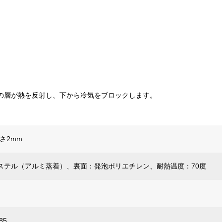
の層が熱を反射し、下から冷気をブロックします。
厚さ2mm
ステル（アルミ蒸着）、裏面：発泡ポリエチレン、耐熱温度：70度
85