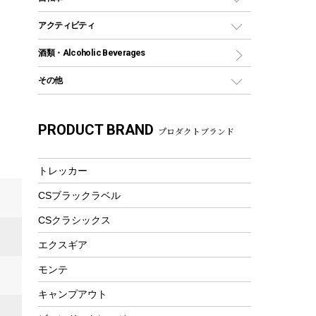
保冷剤
リュック、バックパック
グランドシート
トング
カヌー
火起こし
折りたたみ自転車
アクティビティ
トートバッグ、サコッシュ
ガイドロープ
ナイフ
カヤック
火消し
スポーツサイクル
マリン
酒類・Alcoholic Beverages
ショッピングキャリー
ツール
食器類
SUP
バーベキューツール
シティサイクル
スーツケース
ボディボード
その他
カトラリー
パドル
焚き火アクセサリー
子供向け自転車
その他アウトドア雑貨
ラッシュガード
ガーデニング
タンブラー
フローティングベスト
スモーカー、燻製器
自転車部品
ビーチサンダル
カラビナ
PRODUCT BRAND
湯たんぽ
マグカップ、カップ
プロダクトブランド
ヘルメット
燃料・着火剤・炭
テント
自転車用アクセサリー
レイン
防災用品
ステンレスボトル
エアーポンプ
パラソル
スプレー関係
自転車ウェア
トレッカー
フードボトル
フローティングベスト
アクセサリー
ツール、他
CSブラックラベル
ヘルメット
コーヒー&ミル
エアーポンプ
CSクラシックス
トレー
ビーチテント
ランチョンマット
エクスギア
ウィンター
ランチボックス
モンテ
スノーシュー
ピクニックセット
キャンプアウト
防寒ウェア