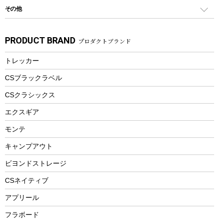
シティサイクル
スーツケース
ボディボード
その他
カトラリー
パドル
焚き火アクセサリー
子供向け自転車
その他アウトドア雑貨
ラッシュガード
ガーデニング
タンブラー
フローティングベスト
スモーカー、燻製器
自転車部品
ビーチサンダル
カラビナ
PRODUCT BRAND
プロダクトブランド
湯たんぽ
マグカップ、カップ
ヘルメット
燃料・着火剤・炭
テント
自転車用アクセサリー
レイン
防災用品
ステンレスボトル
エアーポンプ
トレッカー
パラソル
スプレー関係
自転車ウェア
フードボトル
フローティングベスト
アクセサリー
ツール、他
CSブラックラベル
ヘルメット
コーヒー&ミル
CSクラシックス
エアーポンプ
トレー
エクスギア
ビーチテント
ランチョンマット
モンテ
ウィンター
ランチボックス
キャンプアウト
スノーシュー
ピクニックセット
防寒ウェア
ビヨンドストレージ
ツール&アクセサリー
CSネイティブ
トレッキング
アプリール
トレッキングステッキ
フラボード
トレッキングアクセサリー