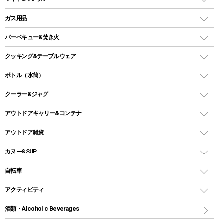
ピロー
ソロテント
レジャーシート
LEDランタン
ガス用品
ロッジ型・オリジナルテント
ファニチャーアクセサリー
ガスランタン
ガスバーナー
タープ
バーベキュー&焚き火
オイルランタン
ガスコンロ
ヘキサタープ
バーベキューコンロ、グリル
クッキング&テーブルウェア
ランタンスタンド
スクエアタープ（レクタタープ）
ガス缶
スタンダードタイプグリル
ダッチオーブン
ボトル（水筒）
LEDライト
メッシュタープ
ガスランタン
焚き火台タイプ（ロースタイル）グリル
スキレット
ステンレスボトル
クーラー&ジャグ
自立式タープ
ヘッドライト
ガストーチ、ライター
卓上タイプグリル
ホットサンドメーカー
シェルター（スクリーンタープ）
スクリュータイプ
キャンドル
クーラーボックス
アウトドアキャリー&コンテナ
パーティータイプグリル
クッカー、コッヘル
パラソル
コップ付きタイプ
多用途タイプグリル
クーラーバッグ
アウトドアキャリー
アウトドア雑貨
クッカーセット
テントアクセサリー
ワンタッチタイプ
ソロキャンプ用グリル
ウォータージャグ
コンテナ
バックパック&バッグ
カヌー&SUP
プラスチックボトル
シェラカップ
ペグ
鉄板、アミ
ウォーターボトル
デイパック、ウェストバッグ
ディズニーボトル
ポール
クッキングツール
インフレータブル
自転車
焚き火台&ストーブ
保冷剤
リュック、バックパック
グランドシート
トング
カヌー
火起こし
折りたたみ自転車
アクティビティ
トートバッグ、サコッシュ
ガイドロープ
ナイフ
カヤック
火消し
スポーツサイクル
マリン
酒類・Alcoholic Beverages
ショッピングキャリー
ツール
食器類
SUP
バーベキューツール