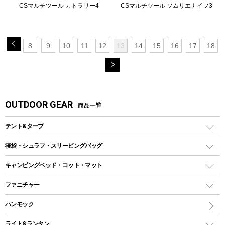
CSマルチツール カトラリー4
CSマルチツール ソムリエナイフ3
8
9
10
11
12
13
14
15
16
17
18
OUTDOOR GEAR
商品一覧
テント&タープ
テント
寝袋・シュラフ・スリーピングバッグ
ドームテント
レクタングラー型（封筒型）シュラフ
キャンピングベッド・コット・マット
ツールームテント
マミー型（人形型）シュラフ
キャンピングベッド・コット
ファニチャー
ワンポールテント
インナーシュラフ
マット
アウトドアテーブル
ハンモック
シェルターテント
インフレータブルマット
ワンタッチテント
アウトドアチェア
ライト&ランタン