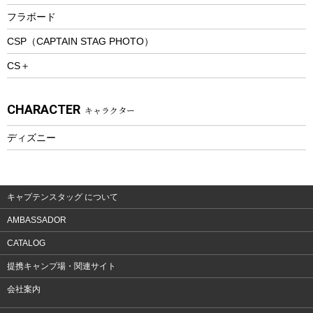
トレッキングステッキ
フラボード
トレッキングアクセサリー
CSP（CAPTAIN STAG PHOTO）
プレイグッズ
CS＋
ウェルネス
アクセサリー
CHARACTER
キャラクター
ウェア、タオル
フィットネス
ディズニー
ウェア
アクセサリー
キャプテンスタッグ について
AMBASSADOR
CATALOG
提携キャンプ場・関連サイト
会社案内