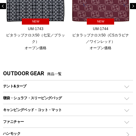
NEW
NEW
UM-1743
UM-1744
ピタラップクロス50（七宝／ブラッ
ピタラップクロス50（CSカラビナ
ク）
／ワインレッド）
オープン価格
オープン価格
OUTDOOR GEAR
商品一覧
テント&タープ
テント
寝袋・シュラフ・スリーピングバッグ
ドームテント
レクタングラー型（封筒型）シュラフ
キャンピングベッド・コット・マット
ツールームテント
マミー型（人形型）シュラフ
キャンピングベッド・コット
ファニチャー
ワンポールテント
インナーシュラフ
マット
アウトドアテーブル
ハンモック
シェルターテント