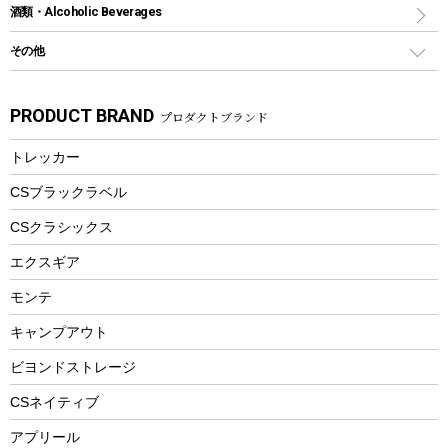
スポーツサイクル
マリン
酒類・Alcoholic Beverages
ショッピングキャリー
ツール
食器類
SUP
バーベキューツール
シティサイクル
スーツケース
ボディボード
その他
カトラリー
パドル
焚き火アクセサリー
子供向け自転車
その他アウトドア雑貨
ラッシュガード
ガーデニング
タンブラー
フローティングベスト
スモーカー、燻製器
自転車部品
ビーチサンダル
カラビナ
PRODUCT BRAND
プロダクトブランド
湯たんぽ
マグカップ、カップ
ヘルメット
燃料・着火剤・炭
テント
自転車用アクセサリー
レイン
防災用品
ステンレスボトル
エアーポンプ
トレッカー
パラソル
スプレー関係
自転車ウェア
フードボトル
フローティングベスト
アクセサリー
ツール、他
CSブラックラベル
ヘルメット
コーヒー&ミル
CSクラシックス
エアーポンプ
トレー
エクスギア
ビーチテント
ランチョンマット
モンテ
ウィンター
ランチボックス
キャンプアウト
スノーシュー
ピクニックセット
防寒ウェア
ビヨンドストレージ
ツール&アクセサリー
CSネイティブ
トレッキング
アプリール