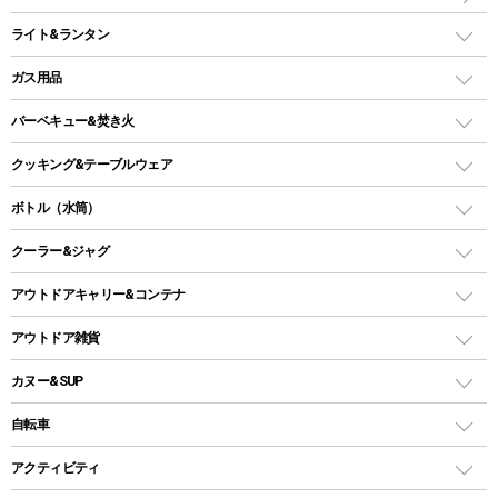
インフレータブルマット
ワンタッチテント
アウトドアチェア
ライト&ランタン
ピロー
ソロテント
レジャーシート
LEDランタン
ガス用品
ロッジ型・オリジナルテント
ファニチャーアクセサリー
ガスランタン
ガスバーナー
タープ
バーベキュー&焚き火
オイルランタン
ガスコンロ
ヘキサタープ
バーベキューコンロ、グリル
クッキング&テーブルウェア
ランタンスタンド
スクエアタープ（レクタタープ）
ガス缶
スタンダードタイプグリル
ダッチオーブン
ボトル（水筒）
LEDライト
メッシュタープ
ガスランタン
焚き火台タイプ（ロースタイル）グリル
スキレット
ステンレスボトル
クーラー&ジャグ
自立式タープ
ヘッドライト
ガストーチ、ライター
卓上タイプグリル
ホットサンドメーカー
シェルター（スクリーンタープ）
スクリュータイプ
キャンドル
クーラーボックス
アウトドアキャリー&コンテナ
パーティータイプグリル
クッカー、コッヘル
パラソル
コップ付きタイプ
多用途タイプグリル
クーラーバッグ
アウトドアキャリー
アウトドア雑貨
クッカーセット
テントアクセサリー
ワンタッチタイプ
ソロキャンプ用グリル
ウォータージャグ
コンテナ
バックパック&バッグ
カヌー&SUP
プラスチックボトル
シェラカップ
ペグ
鉄板、アミ
ウォーターボトル
デイパック、ウェストバッグ
ディズニーボトル
ポール
クッキングツール
インフレータブル
自転車
焚き火台&ストーブ
保冷剤
リュック、バックパック
グランドシート
トング
カヌー
火起こし
折りたたみ自転車
アクティビティ
トートバッグ、サコッシュ
ガイドロープ
ナイフ
カヤック
火消し