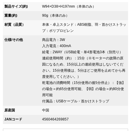
製品サイズ(約)
W94×D38×H197mm（本体のみ）
重量(約)
90g（本体のみ）
材質（品質）
本体・卓上スタンド：ABS樹脂、羽・首かけストラッ
プ：ポリプロピレン
仕様/その他
商品電力：3W
入力電流：400mA
給電：2WAY（USB給電・単4形電池3本（別売り）
連続使用時間（約）：15分（※モーターの故障の原
因になるため、15分以上の連続使用はしないでくだ
さい。15分使用後は、5分ほどご使用を止めてから再
度使用してください。）
乾電池の消費時間（15分使用の後5分停止）：【強】
の場合＝約65分使用可能、【弱】の場合＝約80分使
用可能
付属品：USBケーブル・首かけストラップ
原産国
中国
JANコード
4560464269857