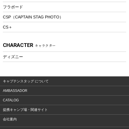
トレッキングステッキ
フラボード
トレッキングアクセサリー
CSP（CAPTAIN STAG PHOTO）
プレイグッズ
CS＋
ウェルネス
アクセサリー
CHARACTER
キャラクター
ウェア、タオル
フィットネス
ディズニー
ウェア
アクセサリー
キャプテンスタッグ について
AMBASSADOR
CATALOG
提携キャンプ場・関連サイト
会社案内