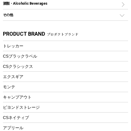
スポーツサイクル
マリン
酒類・Alcoholic Beverages
ショッピングキャリー
ツール
食器類
SUP
バーベキューツール
シティサイクル
スーツケース
ボディボード
その他
カトラリー
パドル
焚き火アクセサリー
子供向け自転車
その他アウトドア雑貨
ラッシュガード
ガーデニング
タンブラー
フローティングベスト
スモーカー、燻製器
自転車部品
ビーチサンダル
カラビナ
PRODUCT BRAND
プロダクトブランド
湯たんぽ
マグカップ、カップ
ヘルメット
燃料・着火剤・炭
テント
自転車用アクセサリー
レイン
防災用品
ステンレスボトル
エアーポンプ
トレッカー
パラソル
スプレー関係
自転車ウェア
フードボトル
フローティングベスト
アクセサリー
ツール、他
CSブラックラベル
ヘルメット
コーヒー&ミル
CSクラシックス
エアーポンプ
トレー
エクスギア
ビーチテント
ランチョンマット
モンテ
ウィンター
ランチボックス
キャンプアウト
スノーシュー
ピクニックセット
防寒ウェア
ビヨンドストレージ
ツール&アクセサリー
CSネイティブ
トレッキング
アプリール