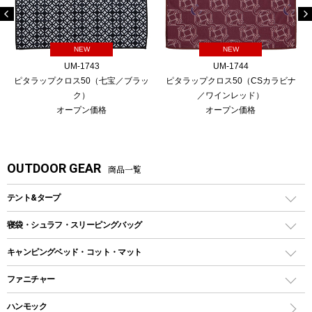
NEW
NEW
UM-1743
UM-1744
ピタラップクロス50（七宝／ブラッ
ピタラップクロス50（CSカラビナ
ク）
／ワインレッド）
オープン価格
オープン価格
OUTDOOR GEAR
商品一覧
テント&タープ
テント
寝袋・シュラフ・スリーピングバッグ
ドームテント
レクタングラー型（封筒型）シュラフ
キャンピングベッド・コット・マット
ツールームテント
マミー型（人形型）シュラフ
キャンピングベッド・コット
ファニチャー
ワンポールテント
インナーシュラフ
マット
アウトドアテーブル
ハンモック
シェルターテント