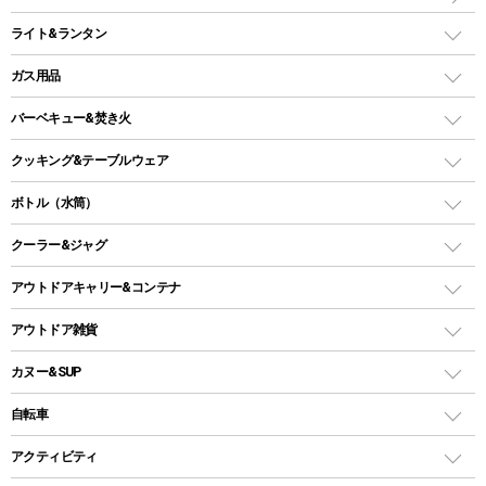
インフレータブルマット
ワンタッチテント
アウトドアチェア
ライト&ランタン
ピロー
ソロテント
レジャーシート
LEDランタン
ガス用品
ロッジ型・オリジナルテント
ファニチャーアクセサリー
ガスランタン
ガスバーナー
タープ
バーベキュー&焚き火
オイルランタン
ガスコンロ
ヘキサタープ
バーベキューコンロ、グリル
クッキング&テーブルウェア
ランタンスタンド
スクエアタープ（レクタタープ）
ガス缶
スタンダードタイプグリル
ダッチオーブン
ボトル（水筒）
LEDライト
メッシュタープ
ガスランタン
焚き火台タイプ（ロースタイル）グリル
スキレット
ステンレスボトル
クーラー&ジャグ
自立式タープ
ヘッドライト
ガストーチ、ライター
卓上タイプグリル
ホットサンドメーカー
シェルター（スクリーンタープ）
スクリュータイプ
キャンドル
クーラーボックス
アウトドアキャリー&コンテナ
パーティータイプグリル
クッカー、コッヘル
パラソル
コップ付きタイプ
多用途タイプグリル
クーラーバッグ
アウトドアキャリー
アウトドア雑貨
クッカーセット
テントアクセサリー
ワンタッチタイプ
ソロキャンプ用グリル
ウォータージャグ
コンテナ
バックパック&バッグ
カヌー&SUP
プラスチックボトル
シェラカップ
ペグ
鉄板、アミ
ウォーターボトル
デイパック、ウェストバッグ
ディズニーボトル
ポール
クッキングツール
インフレータブル
自転車
焚き火台&ストーブ
保冷剤
リュック、バックパック
グランドシート
トング
カヌー
火起こし
折りたたみ自転車
アクティビティ
トートバッグ、サコッシュ
ガイドロープ
ナイフ
カヤック
火消し