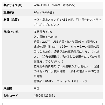
製品サイズ(約)
W94×D38×H197mm（本体のみ）
重量(約)
90g（本体のみ）
材質（品質）
本体・卓上スタンド：ABS樹脂、羽・首かけストラッ
プ：ポリプロピレン
仕様/その他
商品電力：3W
入力電流：400mA
給電：2WAY（USB給電・単4形電池3本（別売り）
連続使用時間（約）：15分（※モーターの故障の原
因になるため、15分以上の連続使用はしないでくだ
さい。15分使用後は、5分ほどご使用を止めてから再
度使用してください。）
乾電池の消費時間（15分使用の後5分停止）：【強】
の場合＝約65分使用可能、【弱】の場合＝約80分使
用可能
付属品：USBケーブル・首かけストラップ
原産国
中国
JANコード
4560464269871