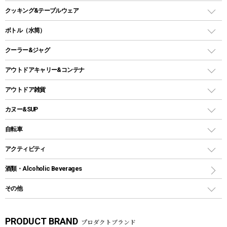
オイルランタン
ガスコンロ
ヘキサタープ
バーベキューコンロ、グリル
クッキング&テーブルウェア
ランタンスタンド
スクエアタープ（レクタタープ）
ガス缶
スタンダードタイプグリル
ダッチオーブン
ボトル（水筒）
LEDライト
メッシュタープ
ガスランタン
焚き火台タイプ（ロースタイル）グリル
スキレット
ステンレスボトル
クーラー&ジャグ
自立式タープ
ヘッドライト
ガストーチ、ライター
卓上タイプグリル
ホットサンドメーカー
シェルター（スクリーンタープ）
スクリュータイプ
キャンドル
クーラーボックス
アウトドアキャリー&コンテナ
パーティータイプグリル
クッカー、コッヘル
パラソル
コップ付きタイプ
多用途タイプグリル
クーラーバッグ
アウトドアキャリー
アウトドア雑貨
クッカーセット
テントアクセサリー
ワンタッチタイプ
ソロキャンプ用グリル
ウォータージャグ
コンテナ
バックパック&バッグ
カヌー&SUP
プラスチックボトル
シェラカップ
ペグ
鉄板、アミ
ウォーターボトル
デイパック、ウェストバッグ
ディズニーボトル
ポール
クッキングツール
インフレータブル
自転車
焚き火台&ストーブ
保冷剤
リュック、バックパック
グランドシート
トング
カヌー
火起こし
折りたたみ自転車
アクティビティ
トートバッグ、サコッシュ
ガイドロープ
ナイフ
カヤック
火消し
スポーツサイクル
マリン
酒類・Alcoholic Beverages
ショッピングキャリー
ツール
食器類
SUP
バーベキューツール
シティサイクル
スーツケース
ボディボード
その他
カトラリー
パドル
焚き火アクセサリー
子供向け自転車
その他アウトドア雑貨
ラッシュガード
ガーデニング
タンブラー
フローティングベスト
スモーカー、燻製器
自転車部品
ビーチサンダル
カラビナ
PRODUCT BRAND
プロダクトブランド
湯たんぽ
マグカップ、カップ
ヘルメット
テント