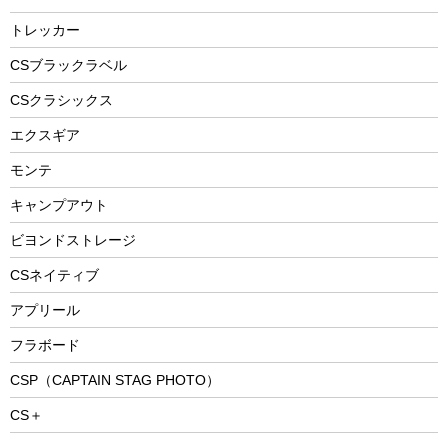
燃料・着火剤・炭
自転車用アクセサリー
レイン
防災用品
ステンレスボトル
エアーポンプ
トレッカー
パラソル
スプレー関係
自転車ウェア
フードボトル
フローティングベスト
アクセサリー
ツール、他
CSブラックラベル
ヘルメット
コーヒー&ミル
CSクラシックス
エアーポンプ
トレー
エクスギア
ビーチテント
ランチョンマット
モンテ
ウィンター
ランチボックス
キャンプアウト
スノーシュー
ピクニックセット
防寒ウェア
ビヨンドストレージ
ツール&アクセサリー
CSネイティブ
トレッキング
アプリール
トレッキングステッキ
フラボード
トレッキングアクセサリー
CSP（CAPTAIN STAG PHOTO）
プレイグッズ
CS＋
ウェルネス
アクセサリー