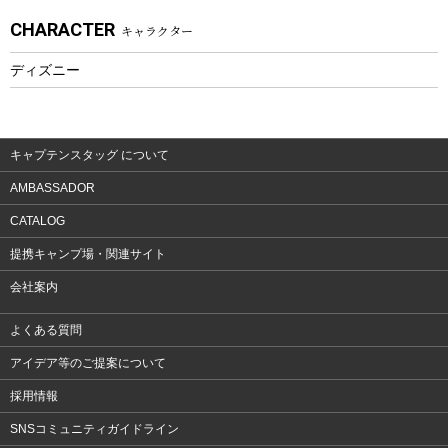
CHARACTER
キャラクター
ウェア、タオル
フィットネス
ディズニー
ウェア
アクセサリー
キャプテンスタッグ について
AMBASSADOR
CATALOG
提携キャンプ場・関連サイト
会社案内
よくある質問
アイデア等のご提案について
採用情報
SNSコミュニティガイドライン