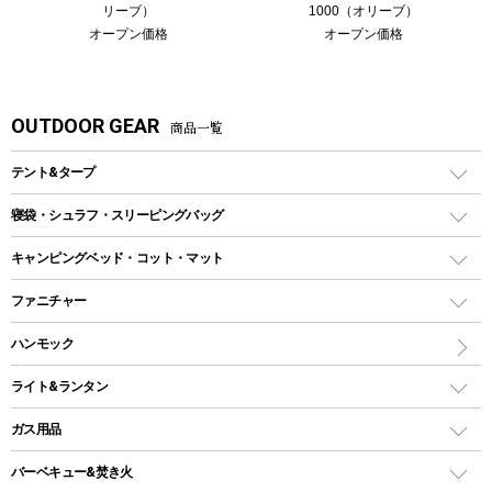
リーブ）
1000（オリーブ）
オープン価格
オープン価格
OUTDOOR GEAR
商品一覧
テント&タープ
テント
寝袋・シュラフ・スリーピングバッグ
ドームテント
レクタングラー型（封筒型）シュラフ
キャンピングベッド・コット・マット
ツールームテント
マミー型（人形型）シュラフ
キャンピングベッド・コット
ファニチャー
ワンポールテント
インナーシュラフ
マット
アウトドアテーブル
ハンモック
シェルターテント
インフレータブルマット
ワンタッチテント
アウトドアチェア
ライト&ランタン
ピロー
ソロテント
レジャーシート
LEDランタン
ガス用品
ロッジ型・オリジナルテント
ファニチャーアクセサリー
ガスランタン
ガスバーナー
タープ
バーベキュー&焚き火