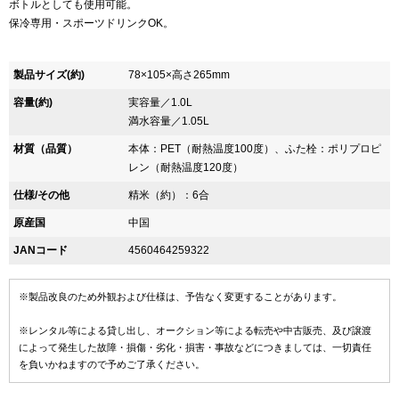
ボトルとしても使用可能。
保冷専用・スポーツドリンクOK。
製品サイズ(約)
78×105×高さ265mm
容量(約)
実容量／1.0L
満水容量／1.05L
材質（品質）
本体：PET（耐熱温度100度）、ふた栓：ポリプロピ
レン（耐熱温度120度）
仕様/その他
精米（約）：6合
原産国
中国
JANコード
4560464259322
※製品改良のため外観および仕様は、予告なく変更することがあります。
※レンタル等による貸し出し、オークション等による転売や中古販売、及び譲渡
によって発生した故障・損傷・劣化・損害・事故などにつきましては、一切責任
を負いかねますので予めご了承ください。