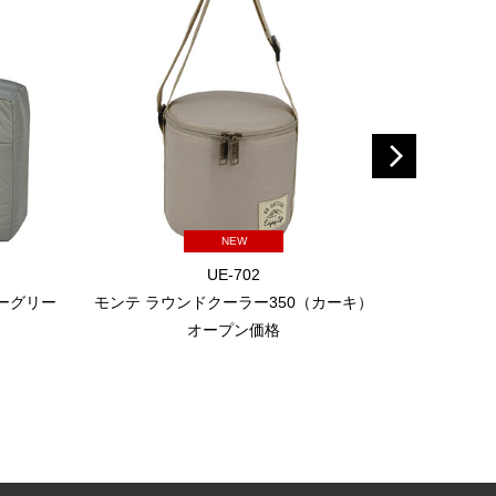
NEW
UE-702
レーグリー
モンテ ラウンドクーラー350（カーキ）
モンテ ラ
オープン価格