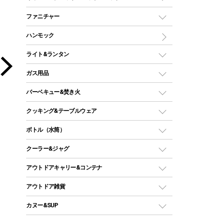
ツールームテント
マミー型（人形型）シュラフ
キャンピングベッド・コット
ファニチャー
ワンポールテント
インナーシュラフ
マット
アウトドアテーブル
ハンモック
シェルターテント
インフレータブルマット
ワンタッチテント
アウトドアチェア
ライト&ランタン
ピロー
ソロテント
レジャーシート
LEDランタン
ガス用品
ロッジ型・オリジナルテント
ファニチャーアクセサリー
ガスランタン
ガスバーナー
タープ
バーベキュー&焚き火
オイルランタン
ガスコンロ
ヘキサタープ
バーベキューコンロ、グリル
クッキング&テーブルウェア
ランタンスタンド
スクエアタープ（レクタタープ）
ガス缶
スタンダードタイプグリル
ダッチオーブン
ボトル（水筒）
LEDライト
メッシュタープ
ガスランタン
焚き火台タイプ（ロースタイル）グリル
スキレット
ステンレスボトル
クーラー&ジャグ
自立式タープ
ヘッドライト
ガストーチ、ライター
卓上タイプグリル
ホットサンドメーカー
シェルター（スクリーンタープ）
スクリュータイプ
キャンドル
クーラーボックス
アウトドアキャリー&コンテナ
パーティータイプグリル
クッカー、コッヘル
パラソル
コップ付きタイプ
多用途タイプグリル
クーラーバッグ
アウトドアキャリー
アウトドア雑貨
クッカーセット
テントアクセサリー
ワンタッチタイプ
ソロキャンプ用グリル
ウォータージャグ
コンテナ
バックパック&バッグ
カヌー&SUP
プラスチックボトル
シェラカップ
ペグ
鉄板、アミ
ウォーターボトル