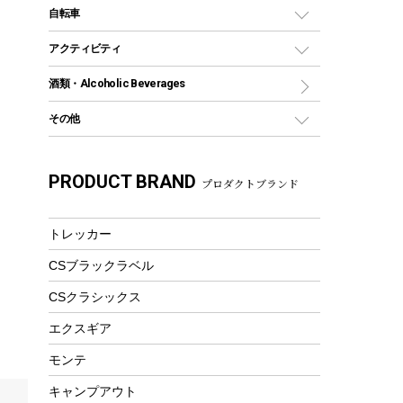
デイパック、ウェストバッグ
ディズニーボトル
ポール
クッキングツール
インフレータブル
自転車
焚き火台&ストーブ
保冷剤
リュック、バックパック
グランドシート
トング
カヌー
火起こし
折りたたみ自転車
アクティビティ
トートバッグ、サコッシュ
ガイドロープ
ナイフ
カヤック
火消し
スポーツサイクル
マリン
酒類・Alcoholic Beverages
ショッピングキャリー
ツール
食器類
SUP
バーベキューツール
シティサイクル
スーツケース
ボディボード
その他
カトラリー
パドル
焚き火アクセサリー
子供向け自転車
その他アウトドア雑貨
ラッシュガード
ガーデニング
タンブラー
フローティングベスト
スモーカー、燻製器
自転車部品
ビーチサンダル
カラビナ
PRODUCT BRAND
湯たんぽ
マグカップ、カップ
プロダクトブランド
ヘルメット
燃料・着火剤・炭
テント
自転車用アクセサリー
レイン
防災用品
ステンレスボトル
エアーポンプ
パラソル
スプレー関係
自転車ウェア
トレッカー
フードボトル
フローティングベスト
アクセサリー
ツール、他
CSブラックラベル
ヘルメット
コーヒー&ミル
エアーポンプ
CSクラシックス
トレー
ビーチテント
ランチョンマット
エクスギア
ウィンター
ランチボックス
モンテ
スノーシュー
ピクニックセット
キャンプアウト
防寒ウェア