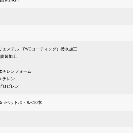
×高さ24cm
リエステル（PVCコーティング）撥水加工
A防菌加工
エチレンフォーム
エチレン
プロピレン
0mlペットボトル×10本