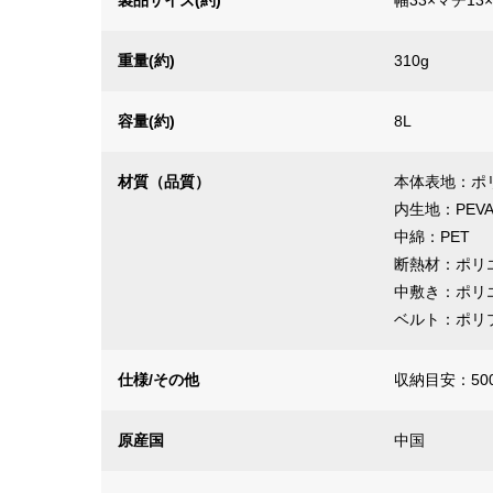
製品サイズ(約)
幅33×マチ13
重量(約)
310g
容量(約)
8L
材質（品質）
本体表地：ポ
内生地：PEV
中綿：PET
断熱材：ポリ
中敷き：ポリ
ベルト：ポリ
仕様/その他
収納目安：50
原産国
中国