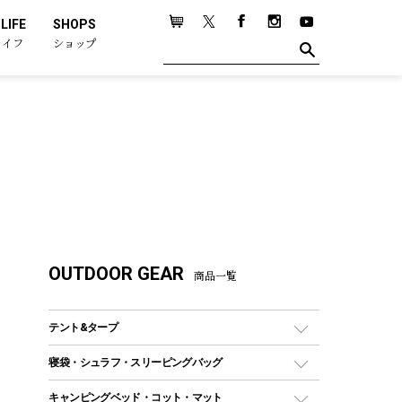
LIFE
SHOPS
ライフ
ショップ
OUTDOOR GEAR
商品一覧
テント&タープ
テント
寝袋・シュラフ・スリーピングバッグ
ドームテント
レクタングラー型（封筒型）シュラフ
キャンピングベッド・コット・マット