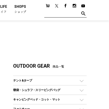
LIFE
SHOPS
ライフ
ショップ
OUTDOOR GEAR
商品一覧
テント&タープ
テント
寝袋・シュラフ・スリーピングバッグ
ドームテント
レクタングラー型（封筒型）シュラフ
キャンピングベッド・コット・マット
ツールームテント
マミー型（人形型）シュラフ
キャンピングベッド・コット
ファニチャー