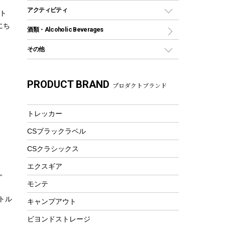
グランドシート
トング
カヌー
火起こし
折りたたみ自転車
アクティビティ
ト
トートバッグ、サコッシュ
ガイドロープ
ナイフ
カヤック
火消し
スポーツサイクル
にち
マリン
酒類・Alcoholic Beverages
ショッピングキャリー
ツール
食器類
SUP
バーベキューツール
シティサイクル
スーツケース
ボディボード
その他
カトラリー
パドル
焚き火アクセサリー
子供向け自転車
その他アウトドア雑貨
ラッシュガード
ガーデニング
タンブラー
フローティングベスト
スモーカー、燻製器
自転車部品
ビーチサンダル
カラビナ
PRODUCT BRAND
湯たんぽ
マグカップ、カップ
プロダクトブランド
ヘルメット
燃料・着火剤・炭
テント
自転車用アクセサリー
レイン
防災用品
ステンレスボトル
エアーポンプ
パラソル
スプレー関係
自転車ウェア
トレッカー
フードボトル
フローティングベスト
アクセサリー
ツール、他
CSブラックラベル
ヘルメット
コーヒー&ミル
エアーポンプ
CSクラシックス
トレー
ビーチテント
ランチョンマット
エクスギア
ウィンター
ランチボックス
モンテ
スノーシュー
ピクニックセット
トル
キャンプアウト
防寒ウェア
）
ビヨンドストレージ
ツール&アクセサリー