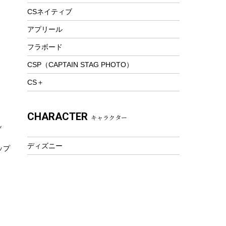
トレッキング
CSネイティブ
トレッキングステッキ
アプリール
トレッキングアクセサリー
フラボード
プレイグッズ
CSP（CAPTAIN STAG PHOTO）
ウェルネス
CS＋
アクセサリー
ウェア、タオル
CHARACTER
キャラクター
フィットネス
ウェア
ディズニー
ップ
アクセサリー
）