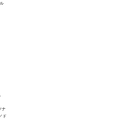
ル
）
ソナ
／ド