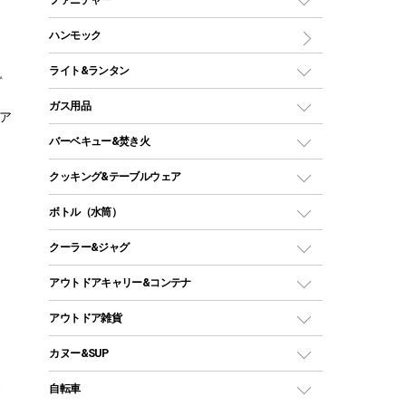
ワンポールテント
インナーシュラフ
マット
アウトドアテーブル
ハンモック
シェルターテント
インフレータブルマット
ワンタッチテント
アウトドアチェア
ライト&ランタン
ピロー
ソロテント
レジャーシート
LEDランタン
ガス用品
ロッジ型・オリジナルテント
ア
ファニチャーアクセサリー
ガスランタン
ガスバーナー
タープ
バーベキュー&焚き火
オイルランタン
ガスコンロ
ヘキサタープ
バーベキューコンロ、グリル
クッキング&テーブルウェア
ランタンスタンド
スクエアタープ（レクタタープ）
ガス缶
スタンダードタイプグリル
ダッチオーブン
ボトル（水筒）
LEDライト
メッシュタープ
ガスランタン
焚き火台タイプ（ロースタイル）グリル
スキレット
ステンレスボトル
クーラー&ジャグ
自立式タープ
ヘッドライト
ガストーチ、ライター
卓上タイプグリル
ホットサンドメーカー
シェルター（スクリーンタープ）
スクリュータイプ
キャンドル
クーラーボックス
アウトドアキャリー&コンテナ
パーティータイプグリル
クッカー、コッヘル
パラソル
コップ付きタイプ
多用途タイプグリル
クーラーバッグ
アウトドアキャリー
アウトドア雑貨
クッカーセット
テントアクセサリー
ワンタッチタイプ
ソロキャンプ用グリル
ウォータージャグ
コンテナ
バックパック&バッグ
カヌー&SUP
プラスチックボトル
シェラカップ
ペグ
鉄板、アミ
ウォーターボトル
デイパック、ウェストバッグ
ディズニーボトル
ポール
クッキングツール
インフレータブル
自転車
焚き火台&ストーブ
保冷剤
リュック、バックパック