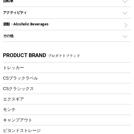
インフレータブル
自転車
焚き火台&ストーブ
保冷剤
リュック、バックパック
グランドシート
トング
カヌー
火起こし
折りたたみ自転車
アクティビティ
トートバッグ、サコッシュ
ガイドロープ
ナイフ
カヤック
火消し
スポーツサイクル
マリン
酒類・Alcoholic Beverages
ショッピングキャリー
ツール
食器類
SUP
バーベキューツール
シティサイクル
スーツケース
ボディボード
その他
カトラリー
パドル
焚き火アクセサリー
子供向け自転車
その他アウトドア雑貨
ラッシュガード
ガーデニング
タンブラー
フローティングベスト
スモーカー、燻製器
自転車部品
ビーチサンダル
カラビナ
PRODUCT BRAND
プロダクトブランド
湯たんぽ
マグカップ、カップ
ヘルメット
燃料・着火剤・炭
テント
自転車用アクセサリー
レイン
防災用品
ステンレスボトル
エアーポンプ
トレッカー
パラソル
スプレー関係
自転車ウェア
フードボトル
フローティングベスト
アクセサリー
ツール、他
CSブラックラベル
ヘルメット
コーヒー&ミル
CSクラシックス
エアーポンプ
トレー
エクスギア
ビーチテント
ランチョンマット
モンテ
ウィンター
ランチボックス
キャンプアウト
スノーシュー
ピクニックセット
防寒ウェア
ビヨンドストレージ