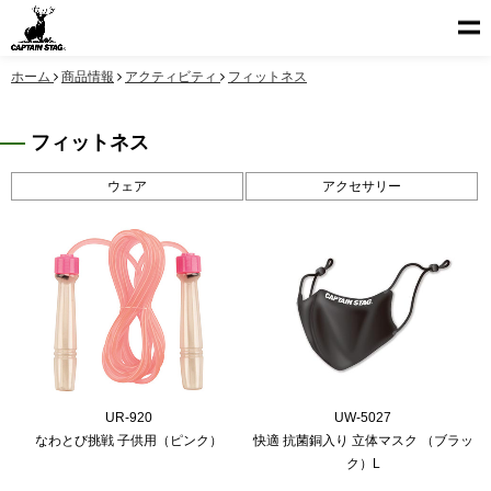
ホーム
商品情報
アクティビティ
フィットネス
フィットネス
ウェア
アクセサリー
UR-920
UW-5027
なわとび挑戦 子供用（ピンク）
快適 抗菌銅入り 立体マスク （ブラッ
ク）L