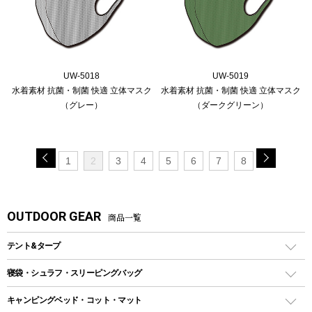
UW-5018
UW-5019
水着素材 抗菌・制菌 快適 立体マスク
水着素材 抗菌・制菌 快適 立体マスク
（グレー）
（ダークグリーン）
1
2
3
4
5
6
7
8
OUTDOOR GEAR
商品一覧
テント&タープ
テント
寝袋・シュラフ・スリーピングバッグ
ドームテント
レクタングラー型（封筒型）シュラフ
キャンピングベッド・コット・マット