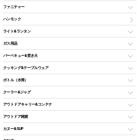
ツールームテント
マミー型（人形型）シュラフ
キャンピングベッド・コット
ファニチャー
ワンポールテント
インナーシュラフ
マット
アウトドアテーブル
ハンモック
シェルターテント
インフレータブルマット
ワンタッチテント
アウトドアチェア
ライト&ランタン
ピロー
ソロテント
レジャーシート
LEDランタン
ガス用品
ロッジ型・オリジナルテント
ファニチャーアクセサリー
ガスランタン
ガスバーナー
タープ
バーベキュー&焚き火
オイルランタン
ガスコンロ
ヘキサタープ
バーベキューコンロ、グリル
クッキング&テーブルウェア
ランタンスタンド
スクエアタープ（レクタタープ）
ガス缶
スタンダードタイプグリル
ダッチオーブン
ボトル（水筒）
LEDライト
メッシュタープ
ガスランタン
焚き火台タイプ（ロースタイル）グリル
スキレット
ステンレスボトル
クーラー&ジャグ
自立式タープ
ヘッドライト
ガストーチ、ライター
卓上タイプグリル
ホットサンドメーカー
シェルター（スクリーンタープ）
スクリュータイプ
キャンドル
クーラーボックス
アウトドアキャリー&コンテナ
パーティータイプグリル
クッカー、コッヘル
パラソル
コップ付きタイプ
多用途タイプグリル
クーラーバッグ
アウトドアキャリー
アウトドア雑貨
クッカーセット
テントアクセサリー
ワンタッチタイプ
ソロキャンプ用グリル
ウォータージャグ
コンテナ
バックパック&バッグ
カヌー&SUP
プラスチックボトル
シェラカップ
ペグ
鉄板、アミ
ウォーターボトル
デイパック、ウェストバッグ
ディズニーボトル
ポール
クッキングツール