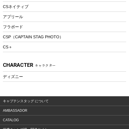
ツール&アクセサリー
CSネイティブ
トレッキング
アプリール
トレッキングステッキ
フラボード
トレッキングアクセサリー
CSP（CAPTAIN STAG PHOTO）
プレイグッズ
CS＋
ウェルネス
アクセサリー
CHARACTER
キャラクター
ウェア、タオル
フィットネス
ディズニー
ウェア
アクセサリー
キャプテンスタッグ について
AMBASSADOR
CATALOG