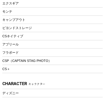
トレー
エクスギア
ビーチテント
ランチョンマット
モンテ
ウィンター
ランチボックス
キャンプアウト
スノーシュー
ピクニックセット
防寒ウェア
ビヨンドストレージ
ツール&アクセサリー
CSネイティブ
トレッキング
アプリール
トレッキングステッキ
フラボード
トレッキングアクセサリー
CSP（CAPTAIN STAG PHOTO）
プレイグッズ
CS＋
ウェルネス
アクセサリー
CHARACTER
キャラクター
ウェア、タオル
フィットネス
ディズニー
ウェア
アクセサリー