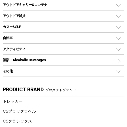
ホットサンドメーカー
シェルター（スクリーンタープ）
スクリュータイプ
キャンドル
クーラーボックス
アウトドアキャリー&コンテナ
パーティータイプグリル
クッカー、コッヘル
パラソル
コップ付きタイプ
多用途タイプグリル
クーラーバッグ
アウトドアキャリー
アウトドア雑貨
クッカーセット
テントアクセサリー
ワンタッチタイプ
ソロキャンプ用グリル
ウォータージャグ
コンテナ
バックパック&バッグ
カヌー&SUP
プラスチックボトル
シェラカップ
ペグ
鉄板、アミ
ウォーターボトル
デイパック、ウェストバッグ
ディズニーボトル
ポール
クッキングツール
インフレータブル
自転車
焚き火台&ストーブ
保冷剤
リュック、バックパック
グランドシート
トング
カヌー
火起こし
折りたたみ自転車
アクティビティ
トートバッグ、サコッシュ
ガイドロープ
ナイフ
カヤック
火消し
スポーツサイクル
マリン
酒類・Alcoholic Beverages
ショッピングキャリー
ツール
食器類
SUP
バーベキューツール
シティサイクル
スーツケース
ボディボード
その他
カトラリー
パドル
焚き火アクセサリー
子供向け自転車
その他アウトドア雑貨
ラッシュガード
ガーデニング
タンブラー
フローティングベスト
スモーカー、燻製器
自転車部品
ビーチサンダル
カラビナ
PRODUCT BRAND
プロダクトブランド
湯たんぽ
マグカップ、カップ
ヘルメット
燃料・着火剤・炭
テント
自転車用アクセサリー
レイン
防災用品
ステンレスボトル
エアーポンプ
トレッカー
パラソル
スプレー関係
自転車ウェア
フードボトル
フローティングベスト
アクセサリー
ツール、他
CSブラックラベル
ヘルメット
コーヒー&ミル
CSクラシックス
エアーポンプ