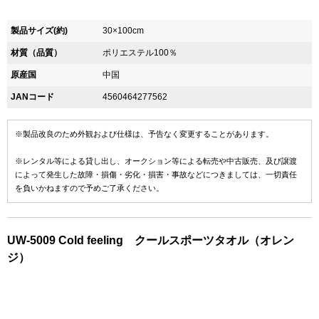
製品サイズ(約)
30×100cm
材質（品質）
ポリエステル100％
原産国
中国
JANコード
4560464277562
※製品改良のため外観および仕様は、予告なく変更することがあります。
※レンタル等による貸し出し、オークション等による転売や中古販売、及び譲渡
によって発生した故障・損傷・劣化・損害・事故などにつきましては、一切責任
を負いかねますので予めご了承ください。
UW-5009 Cold feeling クールスポーツタオル（オレン
ジ）