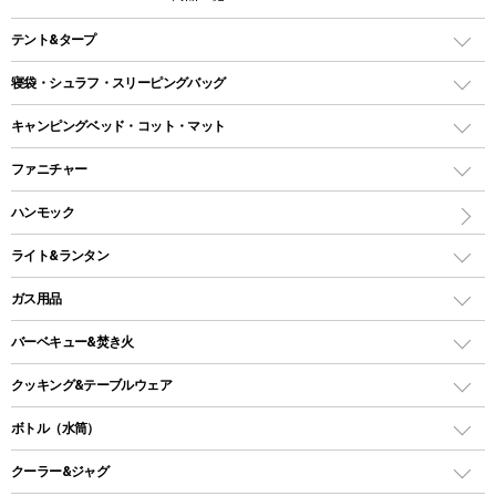
テント&タープ
テント
寝袋・シュラフ・スリーピングバッグ
ドームテント
レクタングラー型（封筒型）シュラフ
キャンピングベッド・コット・マット
ツールームテント
マミー型（人形型）シュラフ
キャンピングベッド・コット
ファニチャー
ワンポールテント
インナーシュラフ
マット
アウトドアテーブル
ハンモック
シェルターテント
インフレータブルマット
ワンタッチテント
アウトドアチェア
ライト&ランタン
ピロー
ソロテント
レジャーシート
LEDランタン
ガス用品
ロッジ型・オリジナルテント
ファニチャーアクセサリー
ガスランタン
ガスバーナー
タープ
バーベキュー&焚き火
オイルランタン
ガスコンロ
ヘキサタープ
バーベキューコンロ、グリル
クッキング&テーブルウェア
ランタンスタンド
スクエアタープ（レクタタープ）
ガス缶
スタンダードタイプグリル
ダッチオーブン
ボトル（水筒）
LEDライト
メッシュタープ
ガスランタン
焚き火台タイプ（ロースタイル）グリル
スキレット
ステンレスボトル
クーラー&ジャグ
自立式タープ
ヘッドライト
ガストーチ、ライター
卓上タイプグリル