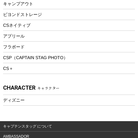
キャンプアウト
スノーシュー
ピクニックセット
防寒ウェア
ビヨンドストレージ
ツール&アクセサリー
CSネイティブ
トレッキング
アプリール
トレッキングステッキ
フラボード
トレッキングアクセサリー
CSP（CAPTAIN STAG PHOTO）
プレイグッズ
CS＋
ウェルネス
アクセサリー
CHARACTER
キャラクター
ウェア、タオル
フィットネス
ディズニー
ウェア
アクセサリー
キャプテンスタッグ について
AMBASSADOR