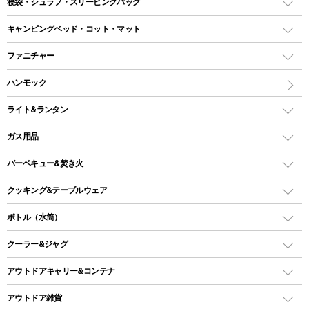
テント
寝袋・シュラフ・スリーピングバッグ
ドームテント
レクタングラー型（封筒型）シュラフ
キャンピングベッド・コット・マット
ツールームテント
マミー型（人形型）シュラフ
キャンピングベッド・コット
ファニチャー
ワンポールテント
インナーシュラフ
マット
アウトドアテーブル
ハンモック
シェルターテント
インフレータブルマット
ワンタッチテント
アウトドアチェア
ライト&ランタン
ピロー
ソロテント
レジャーシート
LEDランタン
ガス用品
ロッジ型・オリジナルテント
ファニチャーアクセサリー
ガスランタン
ガスバーナー
タープ
バーベキュー&焚き火
オイルランタン
ガスコンロ
ヘキサタープ
バーベキューコンロ、グリル
クッキング&テーブルウェア
ランタンスタンド
スクエアタープ（レクタタープ）
ガス缶
スタンダードタイプグリル
ダッチオーブン
ボトル（水筒）
LEDライト
メッシュタープ
ガスランタン
焚き火台タイプ（ロースタイル）グリル
スキレット
ステンレスボトル
クーラー&ジャグ
自立式タープ
ヘッドライト
ガストーチ、ライター
卓上タイプグリル
ホットサンドメーカー
シェルター（スクリーンタープ）
スクリュータイプ
キャンドル
クーラーボックス
アウトドアキャリー&コンテナ
パーティータイプグリル
クッカー、コッヘル
パラソル
コップ付きタイプ
多用途タイプグリル
クーラーバッグ
アウトドアキャリー
アウトドア雑貨
クッカーセット
テントアクセサリー
ワンタッチタイプ