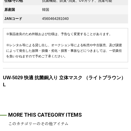
仕様/その他
抗菌機能、防臭･消臭、UVカット、洗濯可能
原産国
韓国
JANコード
4560464281040
※製品改良のため外観および仕様は、予告なく変更することがあります。
※レンタル等による貸し出し、オークション等による転売や中古販売、及び譲渡
によって発生した故障・損傷・劣化・損害・事故などにつきましては、一切責任
を負いかねますので予めご了承ください。
UW-5029 快適 抗菌銅入り 立体マスク （ライトブラウン）
L
MORE THIS CATEGORY ITEMS
このカテゴリーのその他アイテム