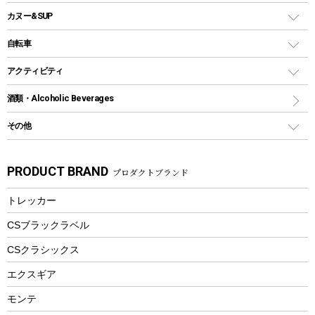
ソロキャンプ用グリル
ウォータージャグ
コンテナ
バックパック&バッグ
カヌー&SUP
プラスチックボトル
シェラカップ
ペグ
鉄板、アミ
ウォーターボトル
デイパック、ウェストバッグ
ディズニーボトル
ポール
クッキングツール
インフレータブル
自転車
焚き火台&ストーブ
保冷剤
リュック、バックパック
グランドシート
トング
カヌー
火起こし
折りたたみ自転車
アクティビティ
トートバッグ、サコッシュ
ガイドロープ
ナイフ
カヤック
火消し
スポーツサイクル
マリン
酒類・Alcoholic Beverages
ショッピングキャリー
ツール
食器類
SUP
バーベキューツール
シティサイクル
スーツケース
ボディボード
その他
カトラリー
パドル
焚き火アクセサリー
子供向け自転車
その他アウトドア雑貨
ラッシュガード
ガーデニング
タンブラー
フローティングベスト
スモーカー、燻製器
自転車部品
ビーチサンダル
カラビナ
PRODUCT BRAND
プロダクトブランド
湯たんぽ
マグカップ、カップ
ヘルメット
燃料・着火剤・炭
テント
自転車用アクセサリー
レイン
防災用品
ステンレスボトル
エアーポンプ
トレッカー
パラソル
スプレー関係
自転車ウェア
フードボトル
フローティングベスト
アクセサリー
ツール、他
CSブラックラベル
ヘルメット
コーヒー&ミル
CSクラシックス
エアーポンプ
トレー
エクスギア
ビーチテント
ランチョンマット
モンテ
ウィンター
ランチボックス