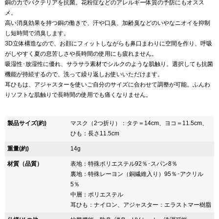
銅の力でバクテリアを抗菌。花粉症などのアレルギー体質の予防にもオスス
メ。
高い消臭効果を持つ銅の働きで、汗や口臭、加齢臭などのいやなニオイを抑制
し短時間で消臭します。
3D立体構造なので、お顔にフィットしながらも鼻口まわりに空間を作り、呼吸
がしやすく夏の息苦しさや長時間の使用にも疲れません。
吸湿性･放湿性に優れ、サラサラ素材でシルクのような肌触り。選択しても抗菌
機能が持続するので、洗って繰り返しお使いいただけます。
耳ひもは、アジャスターを使いご自分のサイズに合わせて調整が可能。ふんわ
りソフトな肌触りで長時間の使用でも痛くなりません。
製品サイズ(約)
マスク（2つ折り）：タテ＝14cm、ヨコ＝11.5cm、
ひも：長さ11.5cm
重量(約)
14g
材質（品質）
表地：特殊ポリエステル92％･スパン8％
裏地：特殊レーヨン（銅繊維入り）95％･アクリル
5％
中層：ポリエステル
耳ひも：ナイロン、アジャスター：エラストマー樹脂