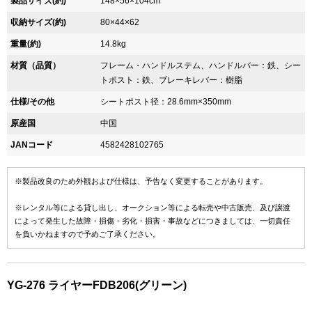
製品サイズ(約)
148×56×104cm
収納サイズ(約)
80×44×62
重量(約)
14.8kg
材質（品質）
フレーム・ハンドルステム、ハンドルバー：鉄、シー
トポスト：鉄、ブレーキレバー：樹脂
仕様/その他
シートポスト径：28.6mm×350mm
原産国
中国
JANコード
4582428102765
※製品改良のため外観および仕様は、予告なく変更することがあります。
※レンタル等による貸し出し、オークション等による転売や中古販売、及び譲渡
によって発生した故障・損傷・劣化・損害・事故などにつきましては、一切責任
を負いかねますので予めご了承ください。
YG-276 ライヤーFDB206(グリーン)