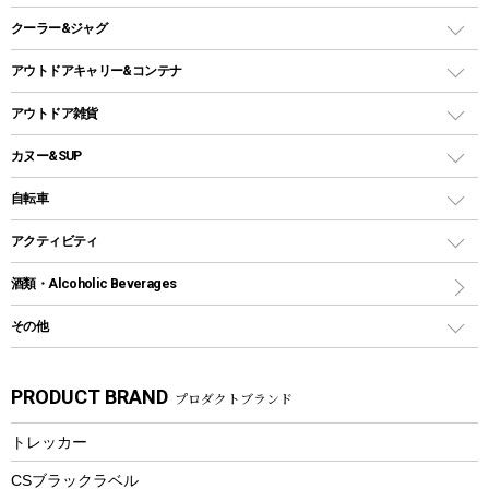
ガスランタン
焚き火台タイプ（ロースタイル）グリル
スキレット
ステンレスボトル
クーラー&ジャグ
自立式タープ
ヘッドライト
ガストーチ、ライター
卓上タイプグリル
ホットサンドメーカー
シェルター（スクリーンタープ）
スクリュータイプ
キャンドル
クーラーボックス
アウトドアキャリー&コンテナ
パーティータイプグリル
クッカー、コッヘル
パラソル
コップ付きタイプ
多用途タイプグリル
クーラーバッグ
アウトドアキャリー
アウトドア雑貨
クッカーセット
テントアクセサリー
ワンタッチタイプ
ソロキャンプ用グリル
ウォータージャグ
コンテナ
バックパック&バッグ
カヌー&SUP
プラスチックボトル
シェラカップ
ペグ
鉄板、アミ
ウォーターボトル
デイパック、ウェストバッグ
ディズニーボトル
ポール
クッキングツール
インフレータブル
自転車
焚き火台&ストーブ
保冷剤
リュック、バックパック
グランドシート
トング
カヌー
火起こし
折りたたみ自転車
アクティビティ
トートバッグ、サコッシュ
ガイドロープ
ナイフ
カヤック
火消し
スポーツサイクル
マリン
酒類・Alcoholic Beverages
ショッピングキャリー
ツール
食器類
SUP
バーベキューツール
シティサイクル
スーツケース
ボディボード
その他
カトラリー
パドル
焚き火アクセサリー
子供向け自転車
その他アウトドア雑貨
ラッシュガード
ガーデニング
タンブラー
フローティングベスト
スモーカー、燻製器
自転車部品
ビーチサンダル
カラビナ
PRODUCT BRAND
プロダクトブランド
湯たんぽ
マグカップ、カップ
ヘルメット
燃料・着火剤・炭
テント
自転車用アクセサリー
レイン
防災用品
ステンレスボトル
エアーポンプ
トレッカー
パラソル
スプレー関係
自転車ウェア
フードボトル
フローティングベスト
アクセサリー
ツール、他
CSブラックラベル