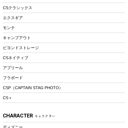
ヘルメット
コーヒー&ミル
CSクラシックス
エアーポンプ
トレー
エクスギア
ビーチテント
ランチョンマット
モンテ
ウィンター
ランチボックス
キャンプアウト
スノーシュー
ピクニックセット
防寒ウェア
ビヨンドストレージ
ツール&アクセサリー
CSネイティブ
トレッキング
アプリール
トレッキングステッキ
フラボード
トレッキングアクセサリー
CSP（CAPTAIN STAG PHOTO）
プレイグッズ
CS＋
ウェルネス
アクセサリー
CHARACTER
キャラクター
ウェア、タオル
フィットネス
ディズニー