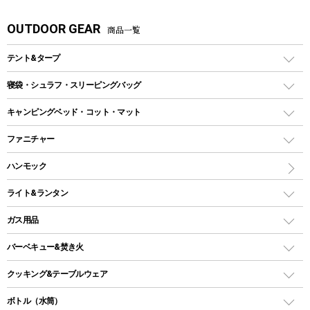
OUTDOOR GEAR
商品一覧
テント&タープ
テント
寝袋・シュラフ・スリーピングバッグ
ドームテント
レクタングラー型（封筒型）シュラフ
キャンピングベッド・コット・マット
ツールームテント
マミー型（人形型）シュラフ
キャンピングベッド・コット
ファニチャー
ワンポールテント
インナーシュラフ
マット
アウトドアテーブル
ハンモック
シェルターテント
インフレータブルマット
ワンタッチテント
アウトドアチェア
ライト&ランタン
ピロー
ソロテント
レジャーシート
LEDランタン
ガス用品
ロッジ型・オリジナルテント
ファニチャーアクセサリー
ガスランタン
ガスバーナー
タープ
バーベキュー&焚き火
オイルランタン
ガスコンロ
ヘキサタープ
バーベキューコンロ、グリル
クッキング&テーブルウェア
ランタンスタンド
スクエアタープ（レクタタープ）
ガス缶
スタンダードタイプグリル
ダッチオーブン
ボトル（水筒）
LEDライト
メッシュタープ