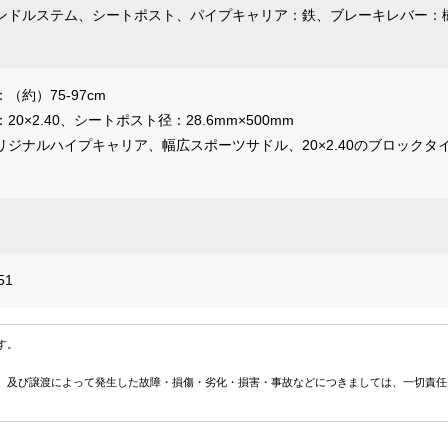
ンドルステム、シートポスト、パイプキャリア：鉄、ブレーキレバー：
（約）75-97cm
0×2.40、シートポスト径：28.6mm×500mm
リジナルハイプキャリア、幅広スポーツサドル、20×2.40のブロックタ
51
す。
、及び譲渡によって発生した故障・損傷・劣化・損害・事故などにつきましては、一切責任