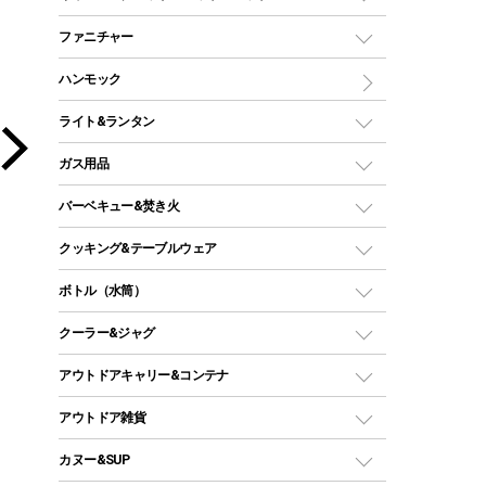
ツールームテント
マミー型（人形型）シュラフ
キャンピングベッド・コット
ファニチャー
ワンポールテント
インナーシュラフ
マット
アウトドアテーブル
ハンモック
シェルターテント
インフレータブルマット
ワンタッチテント
アウトドアチェア
ライト&ランタン
ピロー
ソロテント
レジャーシート
LEDランタン
ガス用品
ロッジ型・オリジナルテント
ファニチャーアクセサリー
ガスランタン
ガスバーナー
タープ
バーベキュー&焚き火
オイルランタン
ガスコンロ
ヘキサタープ
バーベキューコンロ、グリル
クッキング&テーブルウェア
ランタンスタンド
スクエアタープ（レクタタープ）
ガス缶
スタンダードタイプグリル
ダッチオーブン
ボトル（水筒）
LEDライト
メッシュタープ
ガスランタン
焚き火台タイプ（ロースタイル）グリル
スキレット
ステンレスボトル
クーラー&ジャグ
自立式タープ
ヘッドライト
ガストーチ、ライター
卓上タイプグリル
ホットサンドメーカー
シェルター（スクリーンタープ）
スクリュータイプ
キャンドル
クーラーボックス
アウトドアキャリー&コンテナ
パーティータイプグリル
クッカー、コッヘル
パラソル
コップ付きタイプ
多用途タイプグリル
クーラーバッグ
アウトドアキャリー
アウトドア雑貨
クッカーセット
テントアクセサリー
ワンタッチタイプ
ソロキャンプ用グリル
ウォータージャグ
コンテナ
バックパック&バッグ
カヌー&SUP
プラスチックボトル
シェラカップ
ペグ
鉄板、アミ
ウォーターボトル