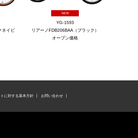
NEW
YG-1593
ークネイビ
リアーノFDB206BAA（ブラック）
リアーノ
オープン価格
ントに対する基本方針
お問い合わせ