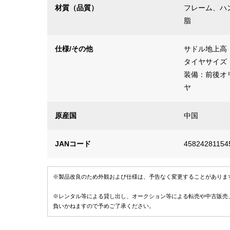
材質（品質）
フレーム、ハ
脂
仕様/その他
サドル地上高：
タイヤサイズ：2
装備：前後オ
ヤ
原産国
中国
JANコード
45824281154
※製品改良のため外観および仕様は、予告なく変更することがありま
※レンタル等による貸し出し、オークション等による転売や中古販売
負いかねますので予めご了承ください。