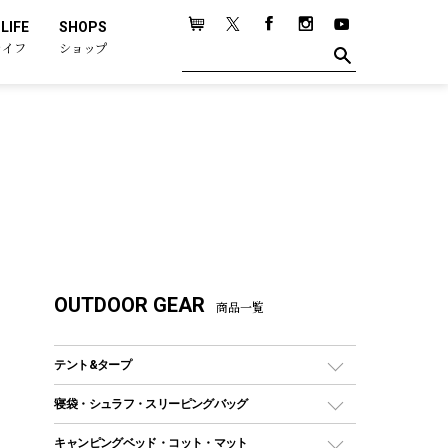
LIFE
SHOPS
ライフ
ショップ
OUTDOOR GEAR
商品一覧
テント&タープ
テント
寝袋・シュラフ・スリーピングバッグ
ドームテント
レクタングラー型（封筒型）シュラフ
キャンピングベッド・コット・マット