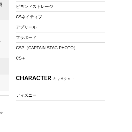
樹
ビヨンドストレージ
ツール&アクセサリー
トレッキング
CSネイティブ
トレッキングステッキ
アプリール
トレッキングアクセサリー
フラボード
イ
プレイグッズ
CSP（CAPTAIN STAG PHOTO）
ウェルネス
CS＋
アクセサリー
ウェア、タオル
CHARACTER
キャラクター
フィットネス
ウェア
ディズニー
アクセサリー
を