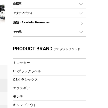
デイパック、ウェストバッグ
ディズニーボトル
ポール
クッキングツール
インフレータブル
自転車
焚き火台&ストーブ
保冷剤
リュック、バックパック
グランドシート
トング
カヌー
火起こし
折りたたみ自転車
アクティビティ
トートバッグ、サコッシュ
ガイドロープ
ナイフ
カヤック
火消し
スポーツサイクル
マリン
酒類・Alcoholic Beverages
ショッピングキャリー
ツール
食器類
SUP
バーベキューツール
シティサイクル
スーツケース
ボディボード
その他
カトラリー
パドル
焚き火アクセサリー
子供向け自転車
その他アウトドア雑貨
ラッシュガード
ガーデニング
タンブラー
フローティングベスト
スモーカー、燻製器
自転車部品
ビーチサンダル
カラビナ
PRODUCT BRAND
湯たんぽ
マグカップ、カップ
プロダクトブランド
ヘルメット
燃料・着火剤・炭
テント
自転車用アクセサリー
レイン
防災用品
ステンレスボトル
エアーポンプ
パラソル
スプレー関係
自転車ウェア
トレッカー
フードボトル
フローティングベスト
アクセサリー
ツール、他
CSブラックラベル
ヘルメット
コーヒー&ミル
エアーポンプ
CSクラシックス
トレー
ビーチテント
ランチョンマット
エクスギア
ウィンター
ランチボックス
モンテ
スノーシュー
ピクニックセット
キャンプアウト
防寒ウェア