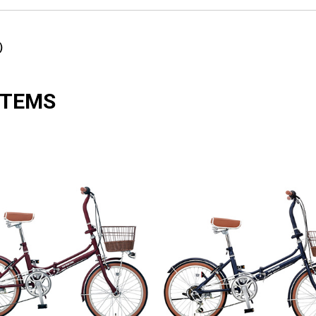
キ）
ITEMS