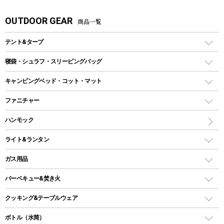
OUTDOOR GEAR
商品一覧
テント&タープ
テント
寝袋・シュラフ・スリーピングバッグ
ドームテント
レクタングラー型（封筒型）シュラフ
キャンピングベッド・コット・マット
ツールームテント
マミー型（人形型）シュラフ
キャンピングベッド・コット
ファニチャー
ワンポールテント
インナーシュラフ
マット
アウトドアテーブル
ハンモック
シェルターテント
インフレータブルマット
ワンタッチテント
アウトドアチェア
ライト&ランタン
ピロー
ソロテント
レジャーシート
LEDランタン
ガス用品
ロッジ型・オリジナルテント
ファニチャーアクセサリー
ガスランタン
ガスバーナー
タープ
バーベキュー&焚き火
オイルランタン
ガスコンロ
ヘキサタープ
バーベキューコンロ、グリル
クッキング&テーブルウェア
ランタンスタンド
スクエアタープ（レクタタープ）
ガス缶
スタンダードタイプグリル
ダッチオーブン
ボトル（水筒）
LEDライト
メッシュタープ