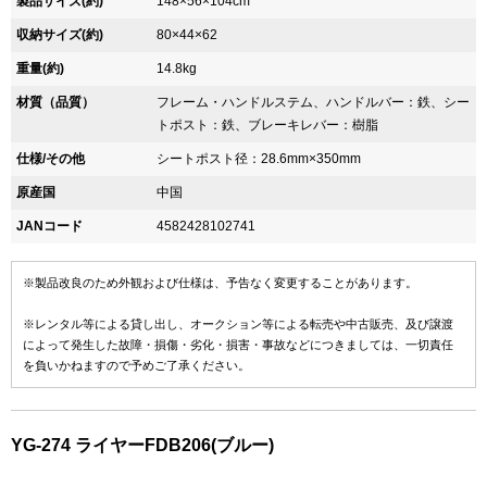
製品サイズ(約)
148×56×104cm
収納サイズ(約)
80×44×62
重量(約)
14.8kg
材質（品質）
フレーム・ハンドルステム、ハンドルバー：鉄、シー
トポスト：鉄、ブレーキレバー：樹脂
仕様/その他
シートポスト径：28.6mm×350mm
原産国
中国
JANコード
4582428102741
※製品改良のため外観および仕様は、予告なく変更することがあります。
※レンタル等による貸し出し、オークション等による転売や中古販売、及び譲渡
によって発生した故障・損傷・劣化・損害・事故などにつきましては、一切責任
を負いかねますので予めご了承ください。
YG-274 ライヤーFDB206(ブルー)