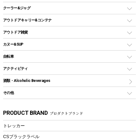
ガスランタン
焚き火台タイプ（ロースタイル）グリル
スキレット
ステンレスボトル
クーラー&ジャグ
自立式タープ
ヘッドライト
ガストーチ、ライター
卓上タイプグリル
ホットサンドメーカー
シェルター（スクリーンタープ）
スクリュータイプ
キャンドル
クーラーボックス
アウトドアキャリー&コンテナ
パーティータイプグリル
クッカー、コッヘル
パラソル
コップ付きタイプ
多用途タイプグリル
クーラーバッグ
アウトドアキャリー
アウトドア雑貨
クッカーセット
テントアクセサリー
ワンタッチタイプ
ソロキャンプ用グリル
ウォータージャグ
コンテナ
バックパック&バッグ
カヌー&SUP
プラスチックボトル
シェラカップ
ペグ
鉄板、アミ
ウォーターボトル
デイパック、ウェストバッグ
ディズニーボトル
ポール
クッキングツール
インフレータブル
自転車
焚き火台&ストーブ
保冷剤
リュック、バックパック
グランドシート
トング
カヌー
火起こし
折りたたみ自転車
アクティビティ
トートバッグ、サコッシュ
ガイドロープ
ナイフ
カヤック
火消し
スポーツサイクル
マリン
酒類・Alcoholic Beverages
ショッピングキャリー
ツール
食器類
SUP
バーベキューツール
シティサイクル
スーツケース
ボディボード
その他
カトラリー
パドル
焚き火アクセサリー
子供向け自転車
その他アウトドア雑貨
ラッシュガード
ガーデニング
タンブラー
フローティングベスト
スモーカー、燻製器
自転車部品
ビーチサンダル
カラビナ
PRODUCT BRAND
プロダクトブランド
湯たんぽ
マグカップ、カップ
ヘルメット
燃料・着火剤・炭
テント
自転車用アクセサリー
レイン
防災用品
ステンレスボトル
エアーポンプ
トレッカー
パラソル
スプレー関係
自転車ウェア
フードボトル
フローティングベスト
アクセサリー
ツール、他
CSブラックラベル