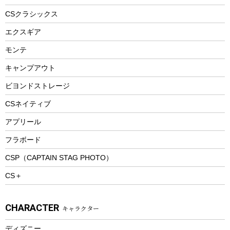
ヘルメット
コーヒー&ミル
CSクラシックス
エアーポンプ
トレー
エクスギア
ビーチテント
ランチョンマット
モンテ
ウィンター
ランチボックス
キャンプアウト
スノーシュー
ピクニックセット
防寒ウェア
ビヨンドストレージ
ツール&アクセサリー
CSネイティブ
トレッキング
アプリール
トレッキングステッキ
フラボード
トレッキングアクセサリー
CSP（CAPTAIN STAG PHOTO）
プレイグッズ
CS＋
ウェルネス
アクセサリー
CHARACTER
キャラクター
ウェア、タオル
フィットネス
ディズニー