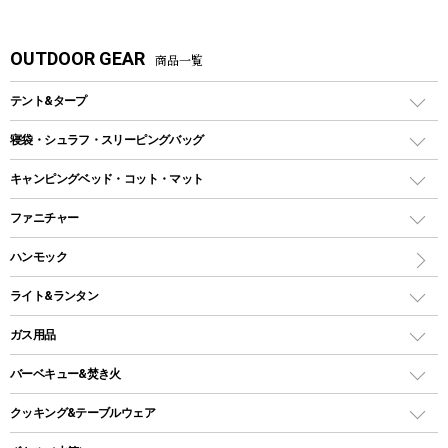
OUTDOOR GEAR
商品一覧
テント&タープ
テント
寝袋・シュラフ・スリーピングバッグ
ドームテント
レクタングラー型（封筒型）シュラフ
キャンピングベッド・コット・マット
ツールームテント
マミー型（人形型）シュラフ
キャンピングベッド・コット
ファニチャー
ワンポールテント
インナーシュラフ
マット
アウトドアテーブル
ハンモック
シェルターテント
インフレータブルマット
ワンタッチテント
アウトドアチェア
ライト&ランタン
ピロー
ソロテント
レジャーシート
LEDランタン
ガス用品
ロッジ型・オリジナルテント
ファニチャーアクセサリー
ガスランタン
ガスバーナー
タープ
バーベキュー&焚き火
オイルランタン
ガスコンロ
ヘキサタープ
バーベキューコンロ、グリル
クッキング&テーブルウェア
ランタンスタンド
スクエアタープ（レクタタープ）
ガス缶
スタンダードタイプグリル