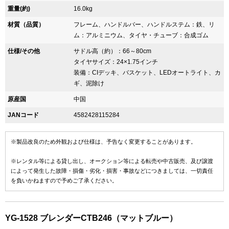
重量(約)
16.0kg
材質（品質）
フレーム、ハンドルバー、ハンドルステム：鉄、リ
ム：アルミニウム、タイヤ・チューブ：合成ゴム
仕様/その他
サドル高（約）：66～80cm
タイヤサイズ：24×1.75インチ
装備：CIデッキ、バスケット、LEDオートライト、カ
ギ、泥除け
原産国
中国
JANコード
4582428115284
※製品改良のため外観および仕様は、予告なく変更することがあります。
※レンタル等による貸し出し、オークション等による転売や中古販売、及び譲渡
によって発生した故障・損傷・劣化・損害・事故などにつきましては、一切責任
を負いかねますので予めご了承ください。
YG-1528 ブレンダーCTB246（マットブルー）