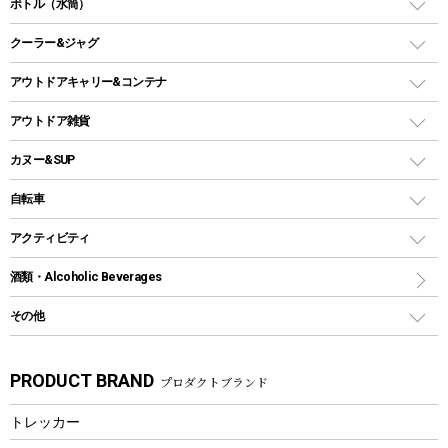
ダッチオーブン
ボトル（水筒）
LEDライト
メッシュタープ
ガスランタン
焚き火台タイプ（ロースタイル）グリル
スキレット
ステンレスボトル
クーラー&ジャグ
自立式タープ
ヘッドライト
ガストーチ、ライター
卓上タイプグリル
ホットサンドメーカー
シェルター（スクリーンタープ）
スクリュータイプ
キャンドル
クーラーボックス
アウトドアキャリー&コンテナ
パーティータイプグリル
クッカー、コッヘル
パラソル
コップ付きタイプ
多用途タイプグリル
クーラーバッグ
アウトドアキャリー
アウトドア雑貨
クッカーセット
テントアクセサリー
ワンタッチタイプ
ソロキャンプ用グリル
ウォータージャグ
コンテナ
バックパック&バッグ
カヌー&SUP
プラスチックボトル
シェラカップ
ペグ
鉄板、アミ
ウォーターボトル
デイパック、ウェストバッグ
ディズニーボトル
ポール
クッキングツール
インフレータブル
自転車
焚き火台&ストーブ
保冷剤
リュック、バックパック
グランドシート
トング
カヌー
火起こし
折りたたみ自転車
アクティビティ
トートバッグ、サコッシュ
ガイドロープ
ナイフ
カヤック
火消し
スポーツサイクル
マリン
酒類・Alcoholic Beverages
ショッピングキャリー
ツール
食器類
SUP
バーベキューツール
シティサイクル
スーツケース
ボディボード
その他
カトラリー
パドル
焚き火アクセサリー
子供向け自転車
その他アウトドア雑貨
ラッシュガード
ガーデニング
タンブラー
フローティングベスト
スモーカー、燻製器
自転車部品
ビーチサンダル
カラビナ
PRODUCT BRAND
プロダクトブランド
湯たんぽ
マグカップ、カップ
ヘルメット
燃料・着火剤・炭
テント
自転車用アクセサリー
レイン
防災用品
ステンレスボトル
エアーポンプ
トレッカー
パラソル
スプレー関係
自転車ウェア