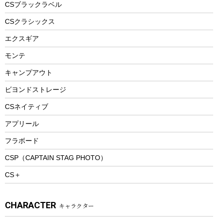
フードボトル
フローティングベスト
アクセサリー
ツール、他
CSブラックラベル
ヘルメット
コーヒー&ミル
CSクラシックス
エアーポンプ
トレー
エクスギア
ビーチテント
ランチョンマット
モンテ
ウィンター
ランチボックス
キャンプアウト
スノーシュー
ピクニックセット
防寒ウェア
ビヨンドストレージ
ツール&アクセサリー
CSネイティブ
トレッキング
アプリール
トレッキングステッキ
フラボード
トレッキングアクセサリー
CSP（CAPTAIN STAG PHOTO）
プレイグッズ
CS＋
ウェルネス
アクセサリー
CHARACTER
キャラクター
ウェア、タオル