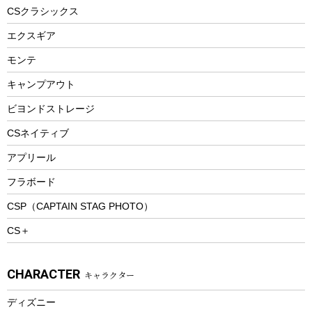
ヘルメット
コーヒー&ミル
CSクラシックス
エアーポンプ
トレー
エクスギア
ビーチテント
ランチョンマット
モンテ
ウィンター
ランチボックス
キャンプアウト
スノーシュー
ピクニックセット
防寒ウェア
ビヨンドストレージ
ツール&アクセサリー
CSネイティブ
トレッキング
アプリール
トレッキングステッキ
フラボード
トレッキングアクセサリー
CSP（CAPTAIN STAG PHOTO）
プレイグッズ
CS＋
ウェルネス
アクセサリー
CHARACTER
キャラクター
ウェア、タオル
フィットネス
ディズニー