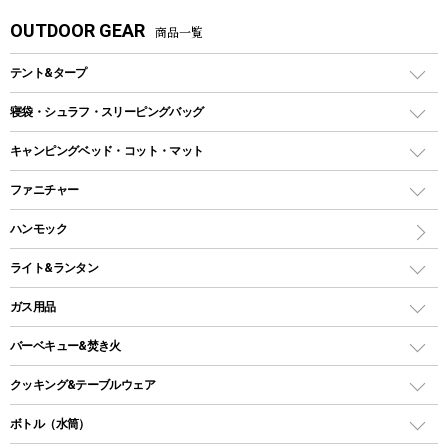
OUTDOOR GEAR
商品一覧
テント&タープ
テント
寝袋・シュラフ・スリーピングバッグ
ドームテント
レクタングラー型（封筒型）シュラフ
キャンピングベッド・コット・マット
ツールームテント
マミー型（人形型）シュラフ
キャンピングベッド・コット
ファニチャー
ワンポールテント
インナーシュラフ
マット
アウトドアテーブル
ハンモック
シェルターテント
インフレータブルマット
ワンタッチテント
アウトドアチェア
ライト&ランタン
ピロー
ソロテント
レジャーシート
LEDランタン
ガス用品
ロッジ型・オリジナルテント
ファニチャーアクセサリー
ガスランタン
ガスバーナー
タープ
バーベキュー&焚き火
オイルランタン
ガスコンロ
ヘキサタープ
バーベキューコンロ、グリル
クッキング&テーブルウェア
ランタンスタンド
スクエアタープ（レクタタープ）
ガス缶
スタンダードタイプグリル
ダッチオーブン
ボトル（水筒）
LEDライト
メッシュタープ
ガスランタン
焚き火台タイプ（ロースタイル）グリル