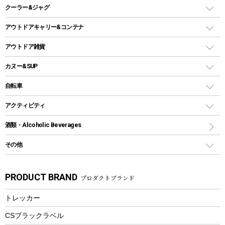
スキレット
ステンレスボトル
クーラー&ジャグ
自立式タープ
ヘッドライト
ガストーチ、ライター
卓上タイプグリル
ホットサンドメーカー
シェルター（スクリーンタープ）
スクリュータイプ
キャンドル
クーラーボックス
アウトドアキャリー&コンテナ
パーティータイプグリル
クッカー、コッヘル
パラソル
コップ付きタイプ
多用途タイプグリル
クーラーバッグ
アウトドアキャリー
アウトドア雑貨
クッカーセット
テントアクセサリー
ワンタッチタイプ
ソロキャンプ用グリル
ウォータージャグ
コンテナ
バックパック&バッグ
カヌー&SUP
プラスチックボトル
シェラカップ
ペグ
鉄板、アミ
ウォーターボトル
デイパック、ウェストバッグ
ディズニーボトル
ポール
クッキングツール
インフレータブル
自転車
焚き火台&ストーブ
保冷剤
リュック、バックパック
グランドシート
トング
カヌー
火起こし
折りたたみ自転車
アクティビティ
トートバッグ、サコッシュ
ガイドロープ
ナイフ
カヤック
火消し
スポーツサイクル
マリン
酒類・Alcoholic Beverages
ショッピングキャリー
ツール
食器類
SUP
バーベキューツール
シティサイクル
スーツケース
ボディボード
その他
カトラリー
パドル
焚き火アクセサリー
子供向け自転車
その他アウトドア雑貨
ラッシュガード
ガーデニング
タンブラー
フローティングベスト
スモーカー、燻製器
自転車部品
ビーチサンダル
カラビナ
PRODUCT BRAND
プロダクトブランド
湯たんぽ
マグカップ、カップ
ヘルメット
燃料・着火剤・炭
テント
自転車用アクセサリー
レイン
防災用品
ステンレスボトル
エアーポンプ
トレッカー
パラソル
スプレー関係
自転車ウェア
フードボトル
フローティングベスト
アクセサリー
ツール、他
CSブラックラベル