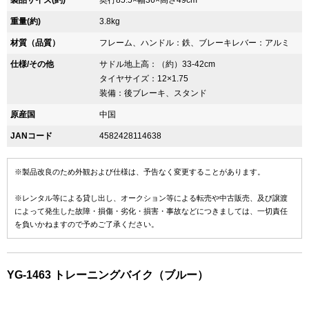
製品サイズ(約)
奥行85.5×幅36×高さ49cm
重量(約)
3.8kg
材質（品質）
フレーム、ハンドル：鉄、ブレーキレバー：アルミ
仕様/その他
サドル地上高：（約）33-42cm
タイヤサイズ：12×1.75
装備：後ブレーキ、スタンド
原産国
中国
JANコード
4582428114638
※製品改良のため外観および仕様は、予告なく変更することがあります。
※レンタル等による貸し出し、オークション等による転売や中古販売、及び譲渡
によって発生した故障・損傷・劣化・損害・事故などにつきましては、一切責任
を負いかねますので予めご了承ください。
YG-1463 トレーニングバイク（ブルー）