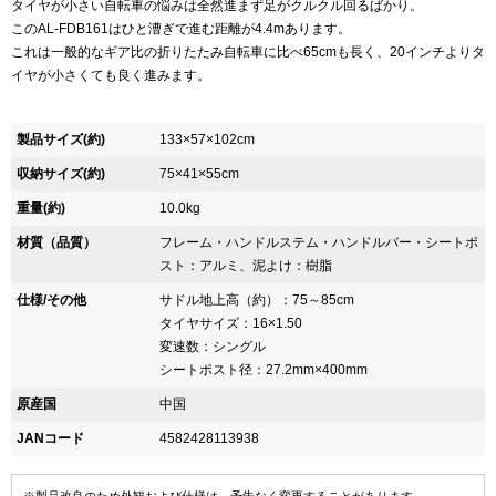
タイヤが小さい自転車の悩みは全然進まず足がクルクル回るばかり。
このAL-FDB161はひと漕ぎで進む距離が4.4mあります。
これは一般的なギア比の折りたたみ自転車に比べ65cmも長く、20インチよりタ
イヤが小さくても良く進みます。
製品サイズ(約)
133×57×102cm
収納サイズ(約)
75×41×55cm
重量(約)
10.0kg
材質（品質）
フレーム・ハンドルステム・ハンドルバー・シートポ
スト：アルミ、泥よけ：樹脂
仕様/その他
サドル地上高（約）：75～85cm
タイヤサイズ：16×1.50
変速数：シングル
シートポスト径：27.2mm×400mm
原産国
中国
JANコード
4582428113938