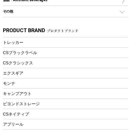
食器類
SUP
バーベキューツール
シティサイクル
スーツケース
ボディボード
その他
カトラリー
パドル
焚き火アクセサリー
子供向け自転車
その他アウトドア雑貨
ラッシュガード
ガーデニング
タンブラー
フローティングベスト
スモーカー、燻製器
自転車部品
ビーチサンダル
カラビナ
PRODUCT BRAND
プロダクトブランド
湯たんぽ
マグカップ、カップ
ヘルメット
燃料・着火剤・炭
テント
自転車用アクセサリー
レイン
防災用品
ステンレスボトル
エアーポンプ
トレッカー
パラソル
スプレー関係
自転車ウェア
フードボトル
フローティングベスト
アクセサリー
ツール、他
CSブラックラベル
ヘルメット
コーヒー&ミル
CSクラシックス
エアーポンプ
トレー
エクスギア
ビーチテント
ランチョンマット
モンテ
ウィンター
ランチボックス
キャンプアウト
スノーシュー
ピクニックセット
防寒ウェア
ビヨンドストレージ
ツール&アクセサリー
CSネイティブ
トレッキング
アプリール
トレッキングステッキ