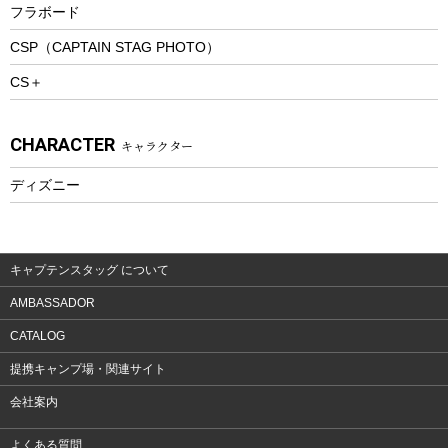
フラボード
トレッキングアクセサリー
CSP（CAPTAIN STAG PHOTO）
プレイグッズ
CS＋
ウェルネス
アクセサリー
CHARACTER
キャラクター
ウェア、タオル
フィットネス
ディズニー
ウェア
アクセサリー
キャプテンスタッグ について
AMBASSADOR
CATALOG
提携キャンプ場・関連サイト
会社案内
よくある質問