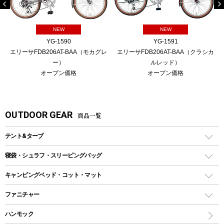
NEW
NEW
YG-1590
YG-1591
エリーサFDB206AT-BAA（モカグレ
エリーサFDB206AT-BAA（クラシカ
ー）
ルレッド）
オープン価格
オープン価格
OUTDOOR GEAR
商品一覧
テント&タープ
テント
寝袋・シュラフ・スリーピングバッグ
ドームテント
レクタングラー型（封筒型）シュラフ
キャンピングベッド・コット・マット
ツールームテント
マミー型（人形型）シュラフ
キャンピングベッド・コット
ファニチャー
ワンポールテント
インナーシュラフ
マット
アウトドアテーブル
ハンモック
シェルターテント