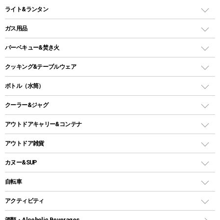
インフレータブルマット
ワンタッチテント
アウトドアチェア
ライト&ランタン
ピロー
ソロテント
レジャーシート
LEDランタン
ガス用品
ロッジ型・オリジナルテント
ファニチャーアクセサリー
ガスランタン
ガスバーナー
タープ
バーベキュー&焚き火
オイルランタン
ガスコンロ
ヘキサタープ
バーベキューコンロ、グリル
クッキング&テーブルウェア
ランタンスタンド
スクエアタープ（レクタタープ）
ガス缶
スタンダードタイプグリル
ダッチオーブン
ボトル（水筒）
LEDライト
メッシュタープ
ガスランタン
焚き火台タイプ（ロースタイル）グリル
スキレット
ステンレスボトル
クーラー&ジャグ
自立式タープ
ヘッドライト
ガストーチ、ライター
卓上タイプグリル
ホットサンドメーカー
シェルター（スクリーンタープ）
スクリュータイプ
キャンドル
クーラーボックス
アウトドアキャリー&コンテナ
パーティータイプグリル
クッカー、コッヘル
パラソル
コップ付きタイプ
多用途タイプグリル
クーラーバッグ
アウトドアキャリー
アウトドア雑貨
クッカーセット
テントアクセサリー
ワンタッチタイプ
ソロキャンプ用グリル
ウォータージャグ
コンテナ
バックパック&バッグ
カヌー&SUP
プラスチックボトル
シェラカップ
ペグ
鉄板、アミ
ウォーターボトル
デイパック、ウェストバッグ
ディズニーボトル
ポール
クッキングツール
インフレータブル
自転車
焚き火台&ストーブ
保冷剤
リュック、バックパック
グランドシート
トング
カヌー
火起こし
折りたたみ自転車
アクティビティ
トートバッグ、サコッシュ
ガイドロープ
ナイフ
カヤック
火消し
スポーツサイクル
マリン
酒類・Alcoholic Beverages
ショッピングキャリー
ツール