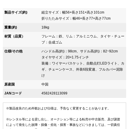
製品サイズ(約)
組立サイズ：幅56×長さ151×高さ101cm
折りたたみサイズ：幅46×長さ77×高さ77cm
重量(約)
18kg
材質（品質）
フレーム：鉄、リム：アルミニウム、タイヤ・チュー
ブ：合成ゴム
仕様/その他
ハンドル高(約)：98cm、サドル高(約)：82~92cm
タイヤサイズ：20×1.75インチ
装備：ワイヤーバスケット、自動点灯LEDライト、カ
ギ、チェーンケース、外装6段変速、フルカバー泥除
け
原産国
中国
JANコード
4582428113099
※製品改良のため外観および仕様は、予告なく変更することがあります。
※レンタル等による貸し出し、オークション等による転売や中古販売、及び譲渡
によって発生した故障・損傷・劣化・損害・事故などにつきましては、一切責任