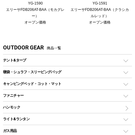
YG-1590
YG-1591
エリーサFDB206AT-BAA（モカグレ
エリーサFDB206AT-BAA（クラシカ
ー）
ルレッド）
オープン価格
オープン価格
OUTDOOR GEAR
商品一覧
テント&タープ
テント
寝袋・シュラフ・スリーピングバッグ
ドームテント
レクタングラー型（封筒型）シュラフ
キャンピングベッド・コット・マット
ツールームテント
マミー型（人形型）シュラフ
キャンピングベッド・コット
ファニチャー
ワンポールテント
インナーシュラフ
マット
アウトドアテーブル
ハンモック
シェルターテント
インフレータブルマット
ワンタッチテント
アウトドアチェア
ライト&ランタン
ピロー
ソロテント
レジャーシート
LEDランタン
ガス用品
ロッジ型・オリジナルテント