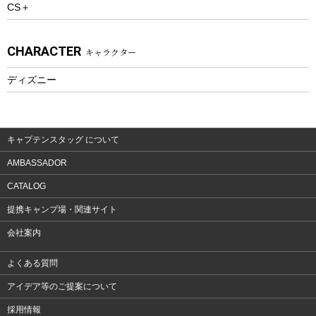
CS＋
ウェルネス
アクセサリー
CHARACTER
キャラクター
ウェア、タオル
フィットネス
ディズニー
ウェア
アクセサリー
キャプテンスタッグ について
AMBASSADOR
CATALOG
提携キャンプ場・関連サイト
会社案内
よくある質問
アイデア等のご提案について
採用情報