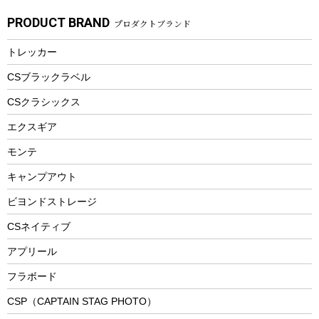
ガーデニング
タンブラー
フローティングベスト
スモーカー、燻製器
自転車部品
ビーチサンダル
カラビナ
PRODUCT BRAND
プロダクトブランド
湯たんぽ
マグカップ、カップ
ヘルメット
燃料・着火剤・炭
テント
自転車用アクセサリー
レイン
防災用品
ステンレスボトル
エアーポンプ
トレッカー
パラソル
スプレー関係
自転車ウェア
フードボトル
フローティングベスト
アクセサリー
ツール、他
CSブラックラベル
ヘルメット
コーヒー&ミル
CSクラシックス
エアーポンプ
トレー
エクスギア
ビーチテント
ランチョンマット
モンテ
ウィンター
ランチボックス
キャンプアウト
スノーシュー
ピクニックセット
防寒ウェア
ビヨンドストレージ
ツール&アクセサリー
CSネイティブ
トレッキング
アプリール
トレッキングステッキ
フラボード
トレッキングアクセサリー
CSP（CAPTAIN STAG PHOTO）
プレイグッズ