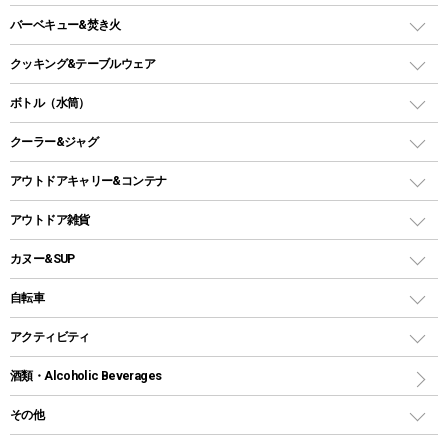
ファニチャーアクセサリー
ガスランタン
ガスバーナー
タープ
バーベキュー&焚き火
オイルランタン
ガスコンロ
ヘキサタープ
バーベキューコンロ、グリル
クッキング&テーブルウェア
ランタンスタンド
スクエアタープ（レクタタープ）
ガス缶
スタンダードタイプグリル
ダッチオーブン
ボトル（水筒）
LEDライト
メッシュタープ
ガスランタン
焚き火台タイプ（ロースタイル）グリル
スキレット
ステンレスボトル
クーラー&ジャグ
自立式タープ
ヘッドライト
ガストーチ、ライター
卓上タイプグリル
ホットサンドメーカー
シェルター（スクリーンタープ）
スクリュータイプ
キャンドル
クーラーボックス
アウトドアキャリー&コンテナ
パーティータイプグリル
クッカー、コッヘル
パラソル
コップ付きタイプ
多用途タイプグリル
クーラーバッグ
アウトドアキャリー
アウトドア雑貨
クッカーセット
テントアクセサリー
ワンタッチタイプ
ソロキャンプ用グリル
ウォータージャグ
コンテナ
バックパック&バッグ
カヌー&SUP
プラスチックボトル
シェラカップ
ペグ
鉄板、アミ
ウォーターボトル
デイパック、ウェストバッグ
ディズニーボトル
ポール
クッキングツール
インフレータブル
自転車
焚き火台&ストーブ
保冷剤
リュック、バックパック
グランドシート
トング
カヌー
火起こし
折りたたみ自転車
アクティビティ
トートバッグ、サコッシュ
ガイドロープ
ナイフ
カヤック
火消し
スポーツサイクル
マリン
酒類・Alcoholic Beverages
ショッピングキャリー
ツール
食器類
SUP
バーベキューツール
シティサイクル
スーツケース
ボディボード
その他
カトラリー
パドル
焚き火アクセサリー
子供向け自転車
その他アウトドア雑貨
ラッシュガード