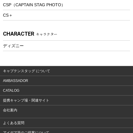
CSP（CAPTAIN STAG PHOTO）
プレイグッズ
CS＋
ウェルネス
アクセサリー
CHARACTER
キャラクター
ウェア、タオル
フィットネス
ディズニー
ウェア
アクセサリー
キャプテンスタッグ について
AMBASSADOR
CATALOG
提携キャンプ場・関連サイト
会社案内
よくある質問
アイデア等のご提案について