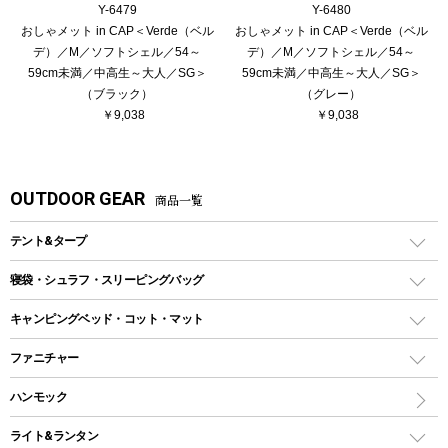
Y-6479
Y-6480
おしゃメット in CAP＜Verde（ベル
おしゃメット in CAP＜Verde（ベル
デ）／M／ソフトシェル／54～
デ）／M／ソフトシェル／54～
59cm未満／中高生～大人／SG＞
59cm未満／中高生～大人／SG＞
（ブラック）
（グレー）
￥9,038
￥9,038
OUTDOOR GEAR
商品一覧
テント&タープ
テント
寝袋・シュラフ・スリーピングバッグ
ドームテント
レクタングラー型（封筒型）シュラフ
キャンピングベッド・コット・マット
ツールームテント
マミー型（人形型）シュラフ
キャンピングベッド・コット
ファニチャー
ワンポールテント
インナーシュラフ
マット
アウトドアテーブル
ハンモック
シェルターテント
インフレータブルマット
ワンタッチテント
アウトドアチェア
ライト&ランタン