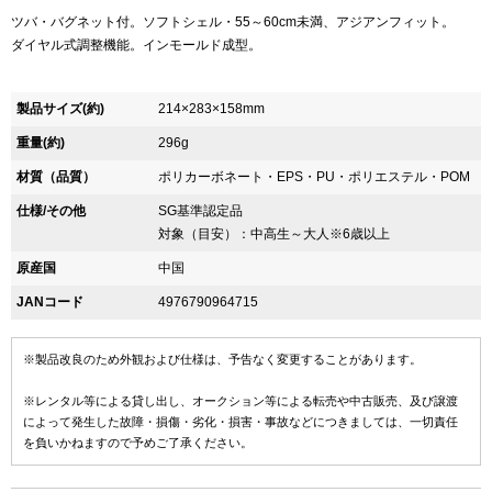
ツバ・バグネット付。ソフトシェル・55～60cm未満、アジアンフィット。
ダイヤル式調整機能。インモールド成型。
製品サイズ(約)
214×283×158mm
重量(約)
296g
材質（品質）
ポリカーボネート・EPS・PU・ポリエステル・POM
仕様/その他
SG基準認定品
対象（目安）：中高生～大人※6歳以上
原産国
中国
JANコード
4976790964715
※製品改良のため外観および仕様は、予告なく変更することがあります。
※レンタル等による貸し出し、オークション等による転売や中古販売、及び譲渡
によって発生した故障・損傷・劣化・損害・事故などにつきましては、一切責任
を負いかねますので予めご了承ください。