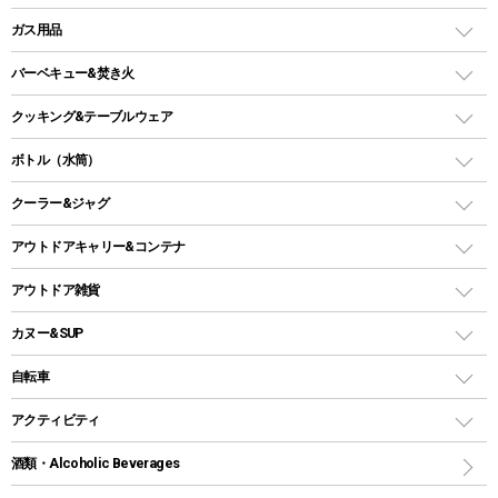
ピロー
ソロテント
レジャーシート
LEDランタン
ガス用品
ロッジ型・オリジナルテント
ファニチャーアクセサリー
ガスランタン
ガスバーナー
タープ
バーベキュー&焚き火
オイルランタン
ガスコンロ
ヘキサタープ
バーベキューコンロ、グリル
クッキング&テーブルウェア
ランタンスタンド
スクエアタープ（レクタタープ）
ガス缶
スタンダードタイプグリル
ダッチオーブン
ボトル（水筒）
LEDライト
メッシュタープ
ガスランタン
焚き火台タイプ（ロースタイル）グリル
スキレット
ステンレスボトル
クーラー&ジャグ
自立式タープ
ヘッドライト
ガストーチ、ライター
卓上タイプグリル
ホットサンドメーカー
シェルター（スクリーンタープ）
スクリュータイプ
キャンドル
クーラーボックス
アウトドアキャリー&コンテナ
パーティータイプグリル
クッカー、コッヘル
パラソル
コップ付きタイプ
多用途タイプグリル
クーラーバッグ
アウトドアキャリー
アウトドア雑貨
クッカーセット
テントアクセサリー
ワンタッチタイプ
ソロキャンプ用グリル
ウォータージャグ
コンテナ
バックパック&バッグ
カヌー&SUP
プラスチックボトル
シェラカップ
ペグ
鉄板、アミ
ウォーターボトル
デイパック、ウェストバッグ
ディズニーボトル
ポール
クッキングツール
インフレータブル
自転車
焚き火台&ストーブ
保冷剤
リュック、バックパック
グランドシート
トング
カヌー
火起こし
折りたたみ自転車
アクティビティ
トートバッグ、サコッシュ
ガイドロープ
ナイフ
カヤック
火消し
スポーツサイクル
マリン
酒類・Alcoholic Beverages
ショッピングキャリー
ツール
食器類
SUP
バーベキューツール
シティサイクル
スーツケース
ボディボード