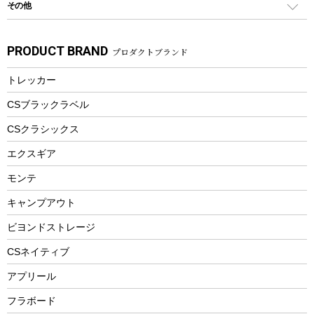
その他
カトラリー
パドル
焚き火アクセサリー
子供向け自転車
その他アウトドア雑貨
ラッシュガード
ガーデニング
タンブラー
フローティングベスト
スモーカー、燻製器
自転車部品
ビーチサンダル
カラビナ
PRODUCT BRAND
プロダクトブランド
湯たんぽ
マグカップ、カップ
ヘルメット
燃料・着火剤・炭
テント
自転車用アクセサリー
レイン
防災用品
ステンレスボトル
エアーポンプ
トレッカー
パラソル
スプレー関係
自転車ウェア
フードボトル
フローティングベスト
アクセサリー
ツール、他
CSブラックラベル
ヘルメット
コーヒー&ミル
CSクラシックス
エアーポンプ
トレー
エクスギア
ビーチテント
ランチョンマット
モンテ
ウィンター
ランチボックス
キャンプアウト
スノーシュー
ピクニックセット
防寒ウェア
ビヨンドストレージ
ツール&アクセサリー
CSネイティブ
トレッキング
アプリール
トレッキングステッキ
フラボード
トレッキングアクセサリー