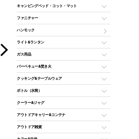
ドームテント
レクタングラー型（封筒型）シュラフ
キャンピングベッド・コット・マット
ツールームテント
マミー型（人形型）シュラフ
キャンピングベッド・コット
ファニチャー
ワンポールテント
インナーシュラフ
マット
アウトドアテーブル
ハンモック
シェルターテント
インフレータブルマット
ワンタッチテント
アウトドアチェア
ライト&ランタン
ピロー
ソロテント
レジャーシート
LEDランタン
ガス用品
ロッジ型・オリジナルテント
ファニチャーアクセサリー
ガスランタン
ガスバーナー
タープ
バーベキュー&焚き火
オイルランタン
ガスコンロ
ヘキサタープ
バーベキューコンロ、グリル
クッキング&テーブルウェア
ランタンスタンド
スクエアタープ（レクタタープ）
ガス缶
スタンダードタイプグリル
ダッチオーブン
ボトル（水筒）
LEDライト
メッシュタープ
ガスランタン
焚き火台タイプ（ロースタイル）グリル
スキレット
ステンレスボトル
クーラー&ジャグ
自立式タープ
ヘッドライト
ガストーチ、ライター
卓上タイプグリル
ホットサンドメーカー
シェルター（スクリーンタープ）
スクリュータイプ
キャンドル
クーラーボックス
アウトドアキャリー&コンテナ
パーティータイプグリル
クッカー、コッヘル
パラソル
コップ付きタイプ
多用途タイプグリル
クーラーバッグ
アウトドアキャリー
アウトドア雑貨
クッカーセット
テントアクセサリー
ワンタッチタイプ
ソロキャンプ用グリル
ウォータージャグ
コンテナ
バックパック&バッグ
カヌー&SUP
プラスチックボトル