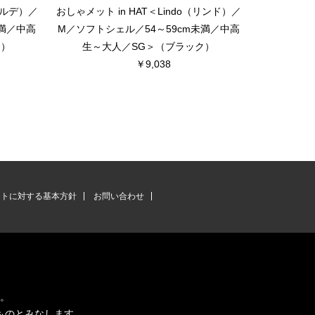
（ベルデ）／
おしゃメット in HAT＜Lindo（リンド）／
おしゃメット 
未満／中高
M／ソフトシェル／54～59cm未満／中高
M／ソフトシ
ュ）
生～大人／SG＞（ブラック）
生～大
￥9,038
ントに対する基本方針
お問い合わせ
す。
ものとみなします。