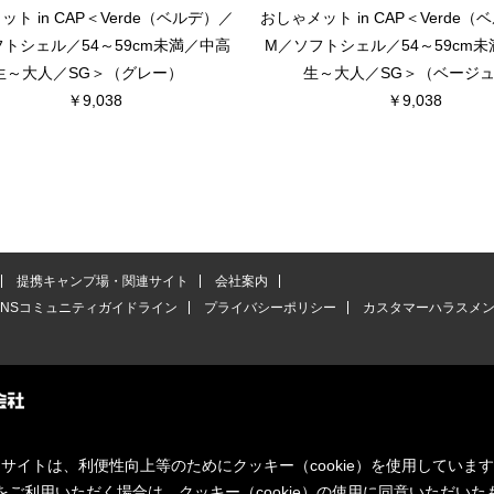
ト in CAP＜Verde（ベルデ）／
おしゃメット in CAP＜Verde
トシェル／54～59cm未満／中高
M／ソフトシェル／54～59cm
生～大人／SG＞（グレー）
生～大人／SG＞（ベージ
￥9,038
￥9,038
提携キャンプ場・関連サイト
会社案内
SNSコミュニティガイドライン
プライバシーポリシー
カスタマーハラスメ
サイトは、利便性向上等のためにクッキー（cookie）を使用していま
をご利用いただく場合は、クッキー（cookie）の使用に同意いただいた