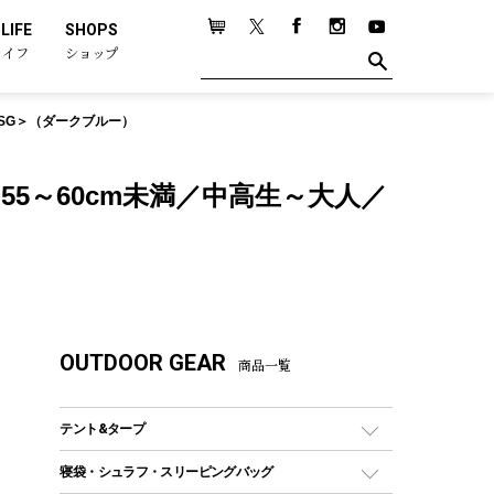
LIFE
SHOPS
ライフ
ショップ
／SG＞（ダークブルー）
55～60cm未満／中高生～大人／
OUTDOOR GEAR
商品一覧
テント&タープ
テント
寝袋・シュラフ・スリーピングバッグ