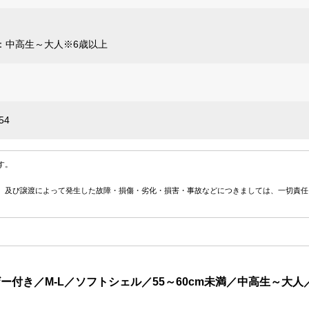
：中高生～大人※6歳以上
54
す。
、及び譲渡によって発生した故障・損傷・劣化・損害・事故などにつきましては、一切責任
イザー付き／M-L／ソフトシェル／55～60cm未満／中高生～大人