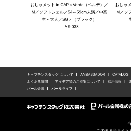
おしゃメット in CAP＜Verde（ベルデ）／
おしゃメッ
M／ソフトシェル／54～59cm未満／中高
M／ソフ
生～大人／SG＞（ブラック）
￥9,038
キャプテンスタッグ について
AMBASSADOR
CATALOG
よくある質問
アイデア等のご提案について
採用情報
パール金属
パールライフ
当
このまま当サイト