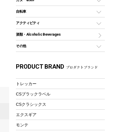
シェラカップ
ペグ
鉄板、アミ
ウォーターボトル
デイパック、ウェストバッグ
ディズニーボトル
ポール
クッキングツール
インフレータブル
自転車
焚き火台&ストーブ
保冷剤
リュック、バックパック
グランドシート
トング
カヌー
火起こし
折りたたみ自転車
アクティビティ
トートバッグ、サコッシュ
ガイドロープ
ナイフ
カヤック
火消し
スポーツサイクル
マリン
酒類・Alcoholic Beverages
ショッピングキャリー
ツール
食器類
SUP
バーベキューツール
シティサイクル
スーツケース
ボディボード
その他
カトラリー
パドル
焚き火アクセサリー
子供向け自転車
その他アウトドア雑貨
ラッシュガード
ガーデニング
タンブラー
フローティングベスト
スモーカー、燻製器
自転車部品
ビーチサンダル
カラビナ
PRODUCT BRAND
湯たんぽ
マグカップ、カップ
プロダクトブランド
ヘルメット
燃料・着火剤・炭
テント
自転車用アクセサリー
レイン
防災用品
ステンレスボトル
エアーポンプ
パラソル
スプレー関係
自転車ウェア
トレッカー
フードボトル
フローティングベスト
アクセサリー
ツール、他
CSブラックラベル
ヘルメット
コーヒー&ミル
エアーポンプ
CSクラシックス
トレー
ビーチテント
ランチョンマット
エクスギア
ウィンター
ランチボックス
モンテ
スノーシュー