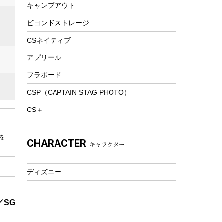
ピクニックセット
キャンプアウト
防寒ウェア
ビヨンドストレージ
ツール&アクセサリー
トレッキング
CSネイティブ
トレッキングステッキ
アプリール
トレッキングアクセサリー
フラボード
プレイグッズ
CSP（CAPTAIN STAG PHOTO）
ウェルネス
CS＋
アクセサリー
ウェア、タオル
を
CHARACTER
キャラクター
フィットネス
ウェア
ディズニー
アクセサリー
／SG