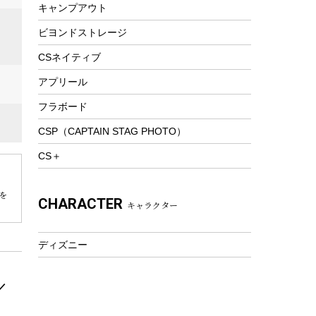
ピクニックセット
キャンプアウト
防寒ウェア
ビヨンドストレージ
ツール&アクセサリー
トレッキング
CSネイティブ
トレッキングステッキ
アプリール
トレッキングアクセサリー
フラボード
プレイグッズ
CSP（CAPTAIN STAG PHOTO）
ウェルネス
CS＋
アクセサリー
ウェア、タオル
を
CHARACTER
キャラクター
フィットネス
ウェア
ディズニー
アクセサリー
／