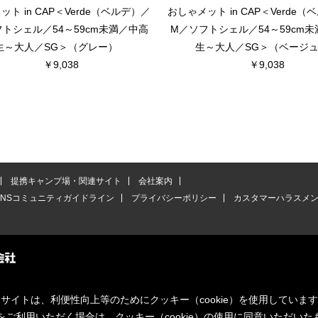
ト in CAP＜Verde（ベルデ）／
おしゃメット in CAP＜Verde
トシェル／54～59cm未満／中高
M／ソフトシェル／54～59cm
生～大人／SG＞（グレー）
生～大人／SG＞（ベージ
￥9,038
￥9,038
提携キャンプ場・関連サイト
会社案内
SNSコミュニティガイドライン
プライバシーポリシー
カスタマーハラスメ
サイトは、利便性向上等のためにクッキー（cookie）を使用していま
をご利用いただく場合は、クッキー（cookie）の使用に同意いただいた