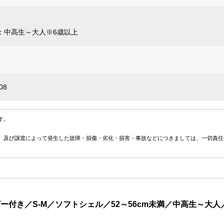
：中高生～大人※6歳以上
08
す。
、及び譲渡によって発生した故障・損傷・劣化・損害・事故などにつきましては、一切責任
イザー付き／S-M／ソフトシェル／52～56cm未満／中高生～大人