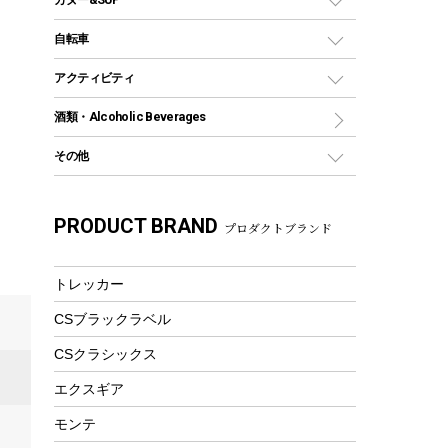
シェラカップ
ペグ
鉄板、アミ
ウォーターボトル
デイパック、ウェストバッグ
ディズニーボトル
ポール
クッキングツール
インフレータブル
自転車
焚き火台&ストーブ
保冷剤
リュック、バックパック
グランドシート
トング
カヌー
火起こし
折りたたみ自転車
アクティビティ
トートバッグ、サコッシュ
ガイドロープ
ナイフ
カヤック
火消し
スポーツサイクル
マリン
酒類・Alcoholic Beverages
ショッピングキャリー
ツール
食器類
SUP
バーベキューツール
シティサイクル
スーツケース
ボディボード
その他
カトラリー
パドル
焚き火アクセサリー
子供向け自転車
その他アウトドア雑貨
ラッシュガード
ガーデニング
タンブラー
フローティングベスト
スモーカー、燻製器
自転車部品
ビーチサンダル
カラビナ
PRODUCT BRAND
湯たんぽ
マグカップ、カップ
プロダクトブランド
ヘルメット
燃料・着火剤・炭
テント
自転車用アクセサリー
レイン
防災用品
ステンレスボトル
エアーポンプ
パラソル
スプレー関係
自転車ウェア
トレッカー
フードボトル
フローティングベスト
アクセサリー
ツール、他
CSブラックラベル
ヘルメット
コーヒー&ミル
エアーポンプ
CSクラシックス
トレー
ビーチテント
ランチョンマット
エクスギア
ウィンター
ランチボックス
モンテ
スノーシュー