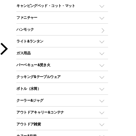
ドームテント
レクタングラー型（封筒型）シュラフ
キャンピングベッド・コット・マット
ツールームテント
マミー型（人形型）シュラフ
キャンピングベッド・コット
ファニチャー
ワンポールテント
インナーシュラフ
マット
アウトドアテーブル
ハンモック
シェルターテント
インフレータブルマット
ワンタッチテント
アウトドアチェア
ライト&ランタン
ピロー
ソロテント
レジャーシート
LEDランタン
ガス用品
ロッジ型・オリジナルテント
ファニチャーアクセサリー
ガスランタン
ガスバーナー
タープ
バーベキュー&焚き火
オイルランタン
ガスコンロ
ヘキサタープ
バーベキューコンロ、グリル
クッキング&テーブルウェア
ランタンスタンド
スクエアタープ（レクタタープ）
ガス缶
スタンダードタイプグリル
ダッチオーブン
ボトル（水筒）
LEDライト
メッシュタープ
ガスランタン
焚き火台タイプ（ロースタイル）グリル
スキレット
ステンレスボトル
クーラー&ジャグ
自立式タープ
ヘッドライト
ガストーチ、ライター
卓上タイプグリル
ホットサンドメーカー
シェルター（スクリーンタープ）
スクリュータイプ
キャンドル
クーラーボックス
アウトドアキャリー&コンテナ
パーティータイプグリル
クッカー、コッヘル
パラソル
コップ付きタイプ
多用途タイプグリル
クーラーバッグ
アウトドアキャリー
アウトドア雑貨
クッカーセット
テントアクセサリー
ワンタッチタイプ
ソロキャンプ用グリル
ウォータージャグ
コンテナ
バックパック&バッグ
カヌー&SUP
プラスチックボトル