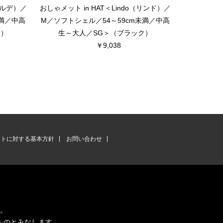
（ベルデ）／
おしゃメット in HAT＜Lindo（リンド）／
おしゃメット 
未満／中高
M／ソフトシェル／54～59cm未満／中高
M／ソフトシ
ュ）
生～大人／SG＞（ブラック）
生～大
￥9,038
ントに対する基本方針
お問い合わせ
す。
ものとみなします。