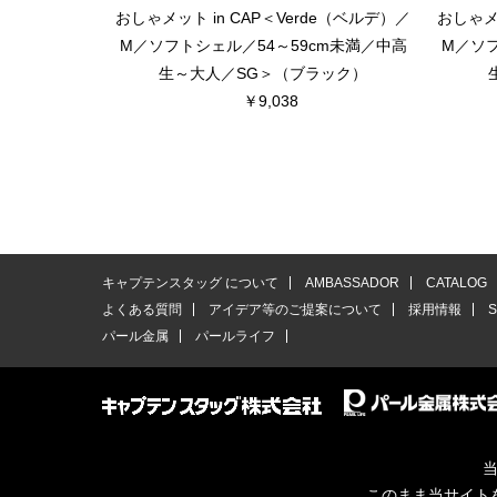
おしゃメット in CAP＜Verde（ベルデ）／
おしゃメッ
M／ソフトシェル／54～59cm未満／中高
M／ソフ
生～大人／SG＞（ブラック）
￥9,038
キャプテンスタッグ について
AMBASSADOR
CATALOG
よくある質問
アイデア等のご提案について
採用情報
パール金属
パールライフ
当
このまま当サイト