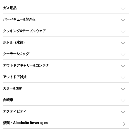
ピロー
ソロテント
レジャーシート
LEDランタン
ガス用品
ロッジ型・オリジナルテント
ファニチャーアクセサリー
ガスランタン
ガスバーナー
タープ
バーベキュー&焚き火
オイルランタン
ガスコンロ
ヘキサタープ
バーベキューコンロ、グリル
クッキング&テーブルウェア
ランタンスタンド
スクエアタープ（レクタタープ）
ガス缶
スタンダードタイプグリル
ダッチオーブン
ボトル（水筒）
LEDライト
メッシュタープ
ガスランタン
焚き火台タイプ（ロースタイル）グリル
スキレット
ステンレスボトル
クーラー&ジャグ
自立式タープ
ヘッドライト
ガストーチ、ライター
卓上タイプグリル
ホットサンドメーカー
シェルター（スクリーンタープ）
スクリュータイプ
キャンドル
クーラーボックス
アウトドアキャリー&コンテナ
パーティータイプグリル
クッカー、コッヘル
パラソル
コップ付きタイプ
多用途タイプグリル
クーラーバッグ
アウトドアキャリー
アウトドア雑貨
クッカーセット
テントアクセサリー
ワンタッチタイプ
ソロキャンプ用グリル
ウォータージャグ
コンテナ
バックパック&バッグ
カヌー&SUP
プラスチックボトル
シェラカップ
ペグ
鉄板、アミ
ウォーターボトル
デイパック、ウェストバッグ
ディズニーボトル
ポール
クッキングツール
インフレータブル
自転車
焚き火台&ストーブ
保冷剤
リュック、バックパック
グランドシート
トング
カヌー
火起こし
折りたたみ自転車
アクティビティ
トートバッグ、サコッシュ
ガイドロープ
ナイフ
カヤック
火消し
スポーツサイクル
マリン
酒類・Alcoholic Beverages
ショッピングキャリー
ツール
食器類
SUP
バーベキューツール
シティサイクル
スーツケース
ボディボード