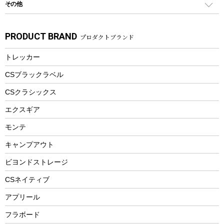
その他
カトラリー
パドル
焚き火アクセサリー
子供向け自転車
その他アウトドア雑貨
ラッシュガード
ガーデニング
タンブラー
フローティングベスト
スモーカー、燻製器
自転車部品
ビーチサンダル
カラビナ
PRODUCT BRAND
プロダクトブランド
湯たんぽ
マグカップ、カップ
ヘルメット
燃料・着火剤・炭
テント
自転車用アクセサリー
レイン
防災用品
ステンレスボトル
エアーポンプ
トレッカー
パラソル
スプレー関係
自転車ウェア
フードボトル
フローティングベスト
アクセサリー
ツール、他
CSブラックラベル
ヘルメット
コーヒー&ミル
CSクラシックス
エアーポンプ
トレー
エクスギア
ビーチテント
ランチョンマット
モンテ
ウィンター
ランチボックス
キャンプアウト
スノーシュー
ピクニックセット
防寒ウェア
ビヨンドストレージ
ツール&アクセサリー
CSネイティブ
トレッキング
アプリール
トレッキングステッキ
フラボード
トレッキングアクセサリー