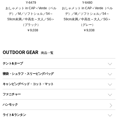
Y-6479
Y-6480
おしゃメット in CAP＜Verde（ベル
おしゃメット in CAP＜Verde（ベル
デ）／M／ソフトシェル／54～
デ）／M／ソフトシェル／54～
59cm未満／中高生～大人／SG＞
59cm未満／中高生～大人／SG＞
（ブラック）
（グレー）
￥9,038
￥9,038
OUTDOOR GEAR
商品一覧
テント&タープ
テント
寝袋・シュラフ・スリーピングバッグ
ドームテント
レクタングラー型（封筒型）シュラフ
キャンピングベッド・コット・マット
ツールームテント
マミー型（人形型）シュラフ
キャンピングベッド・コット
ファニチャー
ワンポールテント
インナーシュラフ
マット
アウトドアテーブル
ハンモック
シェルターテント
インフレータブルマット
ワンタッチテント
アウトドアチェア
ライト&ランタン