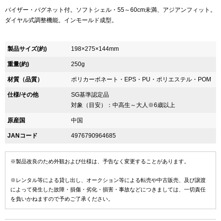
バイザー・バグネット付。ソフトシェル・55～60cm未満、アジアンフィット。
ダイヤル式調整機能。インモールド成型。
製品サイズ(約)
198×275×144mm
重量(約)
250g
材質（品質）
ポリカーボネート・EPS・PU・ポリエステル・POM
仕様/その他
SG基準認定品
対象（目安）：中高生～大人※6歳以上
原産国
中国
JANコード
4976790964685
※製品改良のため外観および仕様は、予告なく変更することがあります。
※レンタル等による貸し出し、オークション等による転売や中古販売、及び譲渡
によって発生した故障・損傷・劣化・損害・事故などにつきましては、一切責任
を負いかねますので予めご了承ください。