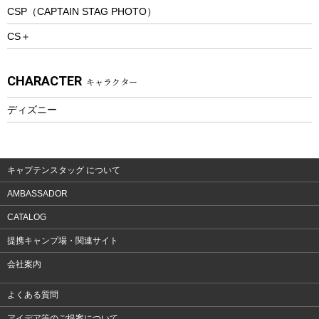
CSP（CAPTAIN STAG PHOTO）
プレイグッズ
CS＋
ウェルネス
アクセサリー
CHARACTER
キャラクター
ウェア、タオル
フィットネス
ディズニー
ウェア
アクセサリー
キャプテンスタッグ について
AMBASSADOR
CATALOG
提携キャンプ場・関連サイト
会社案内
よくある質問
アイデア等のご提案について