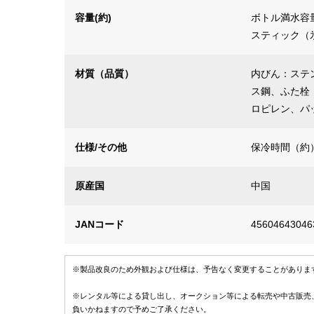
容量(約)
ボトル満水容量
スティック（氷
材質（品質）
内びん：ステ
ス鋼、ふた栓
ロピレン、パ
仕様/その他
保冷時間（約）
原産国
中国
JANコード
45604643046
※製品改良のため外観および仕様は、予告なく変更することがありま
※レンタル等による貸し出し、オークション等による転売や中古販売
負いかねますので予めご了承ください。