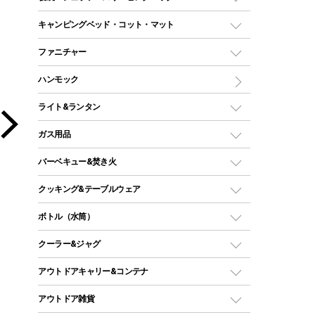
ドームテント
レクタングラー型（封筒型）シュラフ
キャンピングベッド・コット・マット
ツールームテント
マミー型（人形型）シュラフ
キャンピングベッド・コット
ファニチャー
ワンポールテント
インナーシュラフ
マット
アウトドアテーブル
ハンモック
シェルターテント
インフレータブルマット
ワンタッチテント
アウトドアチェア
ライト&ランタン
ピロー
ソロテント
レジャーシート
LEDランタン
ガス用品
ロッジ型・オリジナルテント
ファニチャーアクセサリー
ガスランタン
ガスバーナー
タープ
バーベキュー&焚き火
オイルランタン
ガスコンロ
ヘキサタープ
バーベキューコンロ、グリル
クッキング&テーブルウェア
ランタンスタンド
スクエアタープ（レクタタープ）
ガス缶
スタンダードタイプグリル
ダッチオーブン
ボトル（水筒）
LEDライト
メッシュタープ
ガスランタン
焚き火台タイプ（ロースタイル）グリル
スキレット
ステンレスボトル
クーラー&ジャグ
自立式タープ
ヘッドライト
ガストーチ、ライター
卓上タイプグリル
ホットサンドメーカー
シェルター（スクリーンタープ）
スクリュータイプ
キャンドル
クーラーボックス
アウトドアキャリー&コンテナ
パーティータイプグリル
クッカー、コッヘル
パラソル
コップ付きタイプ
多用途タイプグリル
クーラーバッグ
アウトドアキャリー
アウトドア雑貨
クッカーセット
テントアクセサリー
ワンタッチタイプ
ソロキャンプ用グリル
ウォータージャグ