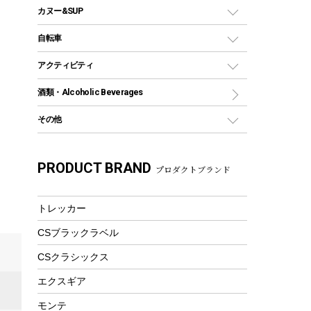
コンテナ
バックパック&バッグ
カヌー&SUP
プラスチックボトル
シェラカップ
ペグ
鉄板、アミ
ウォーターボトル
デイパック、ウェストバッグ
ディズニーボトル
ポール
クッキングツール
インフレータブル
自転車
焚き火台&ストーブ
保冷剤
リュック、バックパック
グランドシート
トング
カヌー
火起こし
折りたたみ自転車
アクティビティ
トートバッグ、サコッシュ
ガイドロープ
ナイフ
カヤック
火消し
スポーツサイクル
マリン
酒類・Alcoholic Beverages
ショッピングキャリー
ツール
食器類
SUP
バーベキューツール
シティサイクル
スーツケース
ボディボード
その他
カトラリー
パドル
焚き火アクセサリー
子供向け自転車
その他アウトドア雑貨
ラッシュガード
ガーデニング
タンブラー
フローティングベスト
スモーカー、燻製器
自転車部品
ビーチサンダル
カラビナ
PRODUCT BRAND
湯たんぽ
マグカップ、カップ
プロダクトブランド
ヘルメット
燃料・着火剤・炭
テント
自転車用アクセサリー
レイン
防災用品
ステンレスボトル
エアーポンプ
パラソル
スプレー関係
自転車ウェア
トレッカー
フードボトル
フローティングベスト
アクセサリー
ツール、他
CSブラックラベル
ヘルメット
コーヒー&ミル
エアーポンプ
CSクラシックス
トレー
ビーチテント
ランチョンマット
エクスギア
ウィンター
ランチボックス
モンテ