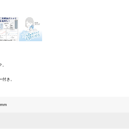
ク。
ー付き。
2mm