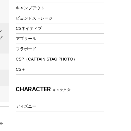
スノーシュー
ピクニックセット
キャンプアウト
防寒ウェア
ビヨンドストレージ
ツール&アクセサリー
トレッキング
CSネイティブ
レ
トレッキングステッキ
プ
アプリール
トレッキングアクセサリー
フラボード
プレイグッズ
CSP（CAPTAIN STAG PHOTO）
ウェルネス
CS＋
アクセサリー
ウェア、タオル
CHARACTER
キャラクター
フィットネス
ウェア
ディズニー
アクセサリー
を