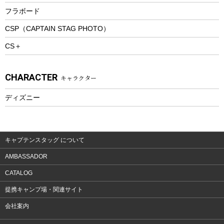
トレッキングステッキ
フラボード
トレッキングアクセサリー
CSP（CAPTAIN STAG PHOTO）
プレイグッズ
CS＋
ウェルネス
アクセサリー
CHARACTER
キャラクター
ウェア、タオル
フィットネス
ディズニー
ウェア
アクセサリー
キャプテンスタッグ について
AMBASSADOR
CATALOG
提携キャンプ場・関連サイト
会社案内