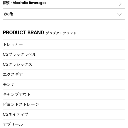
スポーツサイクル
マリン
酒類・Alcoholic Beverages
ショッピングキャリー
ツール
食器類
SUP
バーベキューツール
シティサイクル
スーツケース
ボディボード
その他
カトラリー
パドル
焚き火アクセサリー
子供向け自転車
その他アウトドア雑貨
ラッシュガード
ガーデニング
タンブラー
フローティングベスト
スモーカー、燻製器
自転車部品
ビーチサンダル
カラビナ
PRODUCT BRAND
プロダクトブランド
湯たんぽ
マグカップ、カップ
ヘルメット
燃料・着火剤・炭
テント
自転車用アクセサリー
レイン
防災用品
ステンレスボトル
エアーポンプ
トレッカー
パラソル
スプレー関係
自転車ウェア
フードボトル
フローティングベスト
アクセサリー
ツール、他
CSブラックラベル
ヘルメット
コーヒー&ミル
CSクラシックス
エアーポンプ
トレー
エクスギア
ビーチテント
ランチョンマット
モンテ
ウィンター
ランチボックス
キャンプアウト
スノーシュー
ピクニックセット
防寒ウェア
ビヨンドストレージ
ツール&アクセサリー
CSネイティブ
トレッキング
アプリール