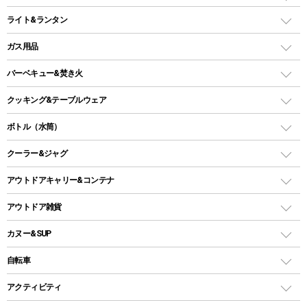
インフレータブルマット
ワンタッチテント
アウトドアチェア
ライト&ランタン
ピロー
ソロテント
レジャーシート
LEDランタン
ガス用品
ロッジ型・オリジナルテント
ファニチャーアクセサリー
ガスランタン
ガスバーナー
タープ
バーベキュー&焚き火
オイルランタン
ガスコンロ
ヘキサタープ
バーベキューコンロ、グリル
クッキング&テーブルウェア
ランタンスタンド
スクエアタープ（レクタタープ）
ガス缶
スタンダードタイプグリル
ダッチオーブン
ボトル（水筒）
LEDライト
メッシュタープ
ガスランタン
焚き火台タイプ（ロースタイル）グリル
スキレット
ステンレスボトル
クーラー&ジャグ
自立式タープ
ヘッドライト
ガストーチ、ライター
卓上タイプグリル
ホットサンドメーカー
シェルター（スクリーンタープ）
スクリュータイプ
キャンドル
クーラーボックス
アウトドアキャリー&コンテナ
パーティータイプグリル
クッカー、コッヘル
パラソル
コップ付きタイプ
多用途タイプグリル
クーラーバッグ
アウトドアキャリー
アウトドア雑貨
クッカーセット
テントアクセサリー
ワンタッチタイプ
ソロキャンプ用グリル
ウォータージャグ
コンテナ
バックパック&バッグ
カヌー&SUP
プラスチックボトル
シェラカップ
ペグ
鉄板、アミ
ウォーターボトル
デイパック、ウェストバッグ
ディズニーボトル
ポール
クッキングツール
インフレータブル
自転車
焚き火台&ストーブ
保冷剤
リュック、バックパック
グランドシート
トング
カヌー
火起こし
折りたたみ自転車
アクティビティ
トートバッグ、サコッシュ
ガイドロープ
ナイフ
カヤック
火消し