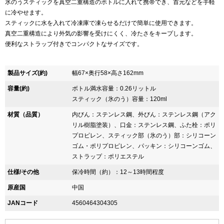
氷のうスティックを真空二重構造のボトルに入れて携帯でき、首元などを手軽
に冷やせます。
スティックに水を入れて冷凍庫で凍らせるだけで簡単に使用できます。
真空二重構造により外気の影響を受けにくく、冷たさをキープします。
便利なストラップ付きでコンパクトなサイズです。
製品サイズ(約)
幅67×奥行58×高さ162mm
容量(約)
ボトル満水容量：0.26リットル
スティック（氷のう）容量：120ml
材質（品質）
内びん：ステンレス鋼、外びん：ステンレス鋼（アク
リル樹脂塗装）、口金：ステンレス鋼、ふた栓：ポリ
プロピレン、スティック部（氷のう）部：シリコーン
ゴム・ポリプロピレン、パッキン：シリコーンゴム、
ストラップ：ポリエステル
仕様/その他
保冷時間（約）：12～13時間程度
原産国
中国
JANコード
4560464304305