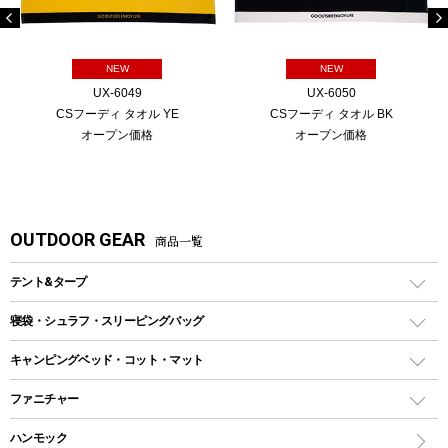
NEW
NEW
UX-6049
UX-6050
CSフーディ タオル YE
CSフーディ タオル BK
オープン価格
オープン価格
OUTDOOR GEAR
商品一覧
テント&タープ
テント
寝袋・シュラフ・スリーピングバッグ
ドームテント
レクタングラー型（封筒型）シュラフ
キャンピングベッド・コット・マット
ツールームテント
マミー型（人形型）シュラフ
キャンピングベッド・コット
ファニチャー
ワンポールテント
インナーシュラフ
マット
アウトドアテーブル
ハンモック
シェルターテント