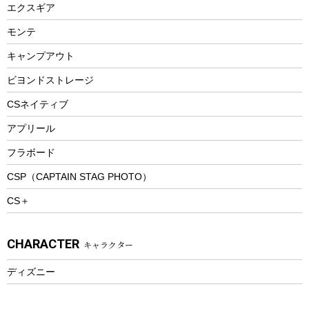
エクスギア
ビーチテント
ランチョンマット
モンテ
ウィンター
ランチボックス
キャンプアウト
スノーシュー
ピクニックセット
防寒ウェア
ビヨンドストレージ
ツール&アクセサリー
CSネイティブ
トレッキング
アプリール
トレッキングステッキ
フラボード
トレッキングアクセサリー
CSP（CAPTAIN STAG PHOTO）
プレイグッズ
CS＋
ウェルネス
アクセサリー
CHARACTER
キャラクター
ウェア、タオル
フィットネス
ディズニー
ウェア
アクセサリー