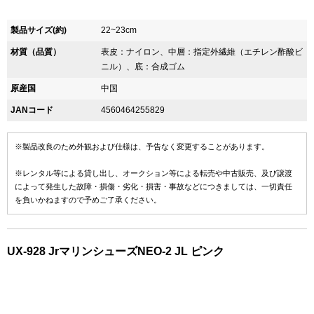
製品サイズ(約)
22~23cm
材質（品質）
表皮：ナイロン、中層：指定外繊維（エチレン酢酸ビ
ニル）、底：合成ゴム
原産国
中国
JANコード
4560464255829
※製品改良のため外観および仕様は、予告なく変更することがあります。
※レンタル等による貸し出し、オークション等による転売や中古販売、及び譲渡
によって発生した故障・損傷・劣化・損害・事故などにつきましては、一切責任
を負いかねますので予めご了承ください。
UX-928 JrマリンシューズNEO-2 JL ピンク