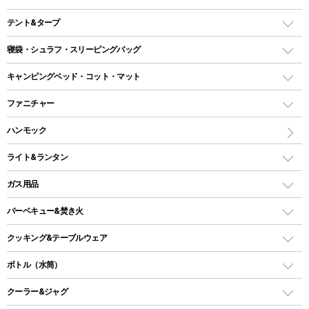
テント&タープ
テント
寝袋・シュラフ・スリーピングバッグ
ドームテント
レクタングラー型（封筒型）シュラフ
キャンピングベッド・コット・マット
ツールームテント
マミー型（人形型）シュラフ
キャンピングベッド・コット
ファニチャー
ワンポールテント
インナーシュラフ
マット
アウトドアテーブル
ハンモック
シェルターテント
インフレータブルマット
ワンタッチテント
アウトドアチェア
ライト&ランタン
ピロー
ソロテント
レジャーシート
LEDランタン
ガス用品
ロッジ型・オリジナルテント
ファニチャーアクセサリー
ガスランタン
ガスバーナー
タープ
バーベキュー&焚き火
オイルランタン
ガスコンロ
ヘキサタープ
バーベキューコンロ、グリル
クッキング&テーブルウェア
ランタンスタンド
スクエアタープ（レクタタープ）
ガス缶
スタンダードタイプグリル
ダッチオーブン
ボトル（水筒）
LEDライト
メッシュタープ
ガスランタン
焚き火台タイプ（ロースタイル）グリル
スキレット
ステンレスボトル
クーラー&ジャグ
自立式タープ
ヘッドライト
ガストーチ、ライター
卓上タイプグリル
ホットサンドメーカー