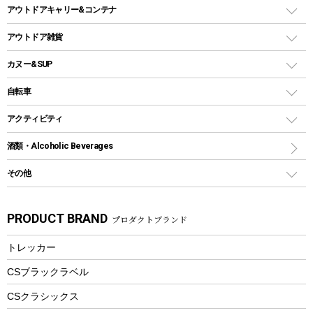
シェルター（スクリーンタープ）
スクリュータイプ
キャンドル
クーラーボックス
アウトドアキャリー&コンテナ
パーティータイプグリル
クッカー、コッヘル
パラソル
コップ付きタイプ
多用途タイプグリル
クーラーバッグ
アウトドアキャリー
アウトドア雑貨
クッカーセット
テントアクセサリー
ワンタッチタイプ
ソロキャンプ用グリル
ウォータージャグ
コンテナ
バックパック&バッグ
カヌー&SUP
プラスチックボトル
シェラカップ
ペグ
鉄板、アミ
ウォーターボトル
デイパック、ウェストバッグ
ディズニーボトル
ポール
クッキングツール
インフレータブル
自転車
焚き火台&ストーブ
保冷剤
リュック、バックパック
グランドシート
トング
カヌー
火起こし
折りたたみ自転車
アクティビティ
トートバッグ、サコッシュ
ガイドロープ
ナイフ
カヤック
火消し
スポーツサイクル
マリン
酒類・Alcoholic Beverages
ショッピングキャリー
ツール
食器類
SUP
バーベキューツール
シティサイクル
スーツケース
ボディボード
その他
カトラリー
パドル
焚き火アクセサリー
子供向け自転車
その他アウトドア雑貨
ラッシュガード
ガーデニング
タンブラー
フローティングベスト
スモーカー、燻製器
自転車部品
ビーチサンダル
カラビナ
PRODUCT BRAND
プロダクトブランド
湯たんぽ
マグカップ、カップ
ヘルメット
燃料・着火剤・炭
テント
自転車用アクセサリー
レイン
防災用品
ステンレスボトル
エアーポンプ
トレッカー
パラソル
スプレー関係
自転車ウェア
フードボトル
フローティングベスト
アクセサリー
ツール、他
CSブラックラベル
ヘルメット
コーヒー&ミル
CSクラシックス
エアーポンプ
トレー