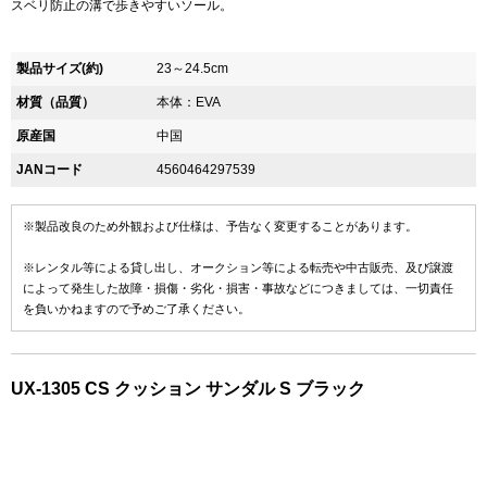
スベリ防止の溝で歩きやすいソール。
製品サイズ(約)
23～24.5cm
材質（品質）
本体：EVA
原産国
中国
JANコード
4560464297539
※製品改良のため外観および仕様は、予告なく変更することがあります。
※レンタル等による貸し出し、オークション等による転売や中古販売、及び譲渡
によって発生した故障・損傷・劣化・損害・事故などにつきましては、一切責任
を負いかねますので予めご了承ください。
UX-1305 CS クッション サンダル S ブラック