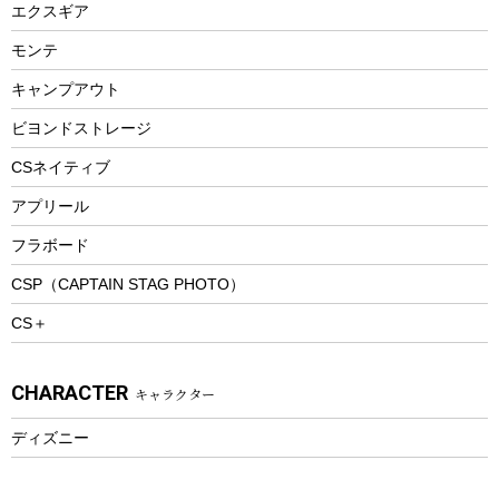
エクスギア
ビーチテント
ランチョンマット
モンテ
ウィンター
ランチボックス
キャンプアウト
スノーシュー
ピクニックセット
防寒ウェア
ビヨンドストレージ
ツール&アクセサリー
CSネイティブ
トレッキング
アプリール
トレッキングステッキ
フラボード
トレッキングアクセサリー
CSP（CAPTAIN STAG PHOTO）
プレイグッズ
CS＋
ウェルネス
アクセサリー
CHARACTER
キャラクター
ウェア、タオル
フィットネス
ディズニー
ウェア
アクセサリー