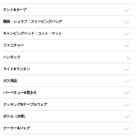
テント&タープ
テント
寝袋・シュラフ・スリーピングバッグ
ドームテント
レクタングラー型（封筒型）シュラフ
キャンピングベッド・コット・マット
ツールームテント
マミー型（人形型）シュラフ
キャンピングベッド・コット
ファニチャー
ワンポールテント
インナーシュラフ
マット
アウトドアテーブル
ハンモック
シェルターテント
インフレータブルマット
ワンタッチテント
アウトドアチェア
ライト&ランタン
ピロー
ソロテント
レジャーシート
LEDランタン
ガス用品
ロッジ型・オリジナルテント
ファニチャーアクセサリー
ガスランタン
ガスバーナー
タープ
バーベキュー&焚き火
オイルランタン
ガスコンロ
ヘキサタープ
バーベキューコンロ、グリル
クッキング&テーブルウェア
ランタンスタンド
スクエアタープ（レクタタープ）
ガス缶
スタンダードタイプグリル
ダッチオーブン
ボトル（水筒）
LEDライト
メッシュタープ
ガスランタン
焚き火台タイプ（ロースタイル）グリル
スキレット
ステンレスボトル
クーラー&ジャグ
自立式タープ
ヘッドライト
ガストーチ、ライター
卓上タイプグリル
ホットサンドメーカー