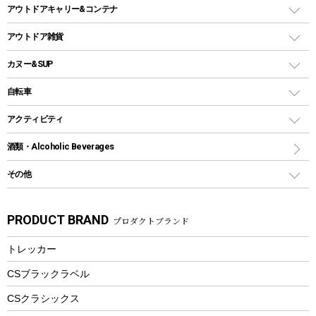
シェルター（スクリーンタープ）
スクリュータイプ
キャンドル
クーラーボックス
アウトドアキャリー&コンテナ
パーティータイプグリル
クッカー、コッヘル
パラソル
コップ付きタイプ
多用途タイプグリル
クーラーバッグ
アウトドアキャリー
アウトドア雑貨
クッカーセット
テントアクセサリー
ワンタッチタイプ
ソロキャンプ用グリル
ウォータージャグ
コンテナ
バックパック&バッグ
カヌー&SUP
プラスチックボトル
シェラカップ
ペグ
鉄板、アミ
ウォーターボトル
デイパック、ウェストバッグ
ディズニーボトル
ポール
クッキングツール
インフレータブル
自転車
焚き火台&ストーブ
保冷剤
リュック、バックパック
グランドシート
トング
カヌー
火起こし
折りたたみ自転車
アクティビティ
トートバッグ、サコッシュ
ガイドロープ
ナイフ
カヤック
火消し
スポーツサイクル
マリン
酒類・Alcoholic Beverages
ショッピングキャリー
ツール
食器類
SUP
バーベキューツール
シティサイクル
スーツケース
ボディボード
その他
カトラリー
パドル
焚き火アクセサリー
子供向け自転車
その他アウトドア雑貨
ラッシュガード
ガーデニング
タンブラー
フローティングベスト
スモーカー、燻製器
自転車部品
ビーチサンダル
カラビナ
PRODUCT BRAND
プロダクトブランド
湯たんぽ
マグカップ、カップ
ヘルメット
燃料・着火剤・炭
テント
自転車用アクセサリー
レイン
防災用品
ステンレスボトル
エアーポンプ
トレッカー
パラソル
スプレー関係
自転車ウェア
フードボトル
フローティングベスト
アクセサリー
ツール、他
CSブラックラベル
ヘルメット
コーヒー&ミル
CSクラシックス
エアーポンプ
トレー