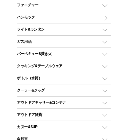
マミー型（人形型）シュラフ
キャンピングベッド・コット
ファニチャー
ワンポールテント
インナーシュラフ
マット
アウトドアテーブル
ハンモック
シェルターテント
インフレータブルマット
ワンタッチテント
アウトドアチェア
ライト&ランタン
ピロー
ソロテント
レジャーシート
LEDランタン
ガス用品
ロッジ型・オリジナルテント
ファニチャーアクセサリー
ガスランタン
ガスバーナー
タープ
バーベキュー&焚き火
オイルランタン
ガスコンロ
ヘキサタープ
バーベキューコンロ、グリル
クッキング&テーブルウェア
ランタンスタンド
スクエアタープ（レクタタープ）
ガス缶
スタンダードタイプグリル
ダッチオーブン
ボトル（水筒）
LEDライト
メッシュタープ
ガスランタン
焚き火台タイプ（ロースタイル）グリル
スキレット
ステンレスボトル
クーラー&ジャグ
自立式タープ
ヘッドライト
ガストーチ、ライター
卓上タイプグリル
ホットサンドメーカー
シェルター（スクリーンタープ）
スクリュータイプ
キャンドル
クーラーボックス
アウトドアキャリー&コンテナ
パーティータイプグリル
クッカー、コッヘル
パラソル
コップ付きタイプ
多用途タイプグリル
クーラーバッグ
アウトドアキャリー
アウトドア雑貨
クッカーセット
テントアクセサリー
ワンタッチタイプ
ソロキャンプ用グリル
ウォータージャグ
コンテナ
バックパック&バッグ
カヌー&SUP
プラスチックボトル
シェラカップ
ペグ
鉄板、アミ
ウォーターボトル
デイパック、ウェストバッグ
ディズニーボトル
ポール
クッキングツール
インフレータブル
自転車
焚き火台&ストーブ