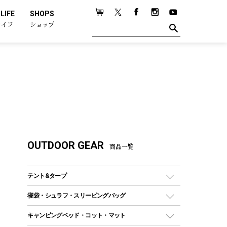
LIFE
SHOPS
ライフ
ショップ
OUTDOOR GEAR
商品一覧
テント&タープ
テント
寝袋・シュラフ・スリーピングバッグ
ドームテント
レクタングラー型（封筒型）シュラフ
キャンピングベッド・コット・マット
ツールームテント