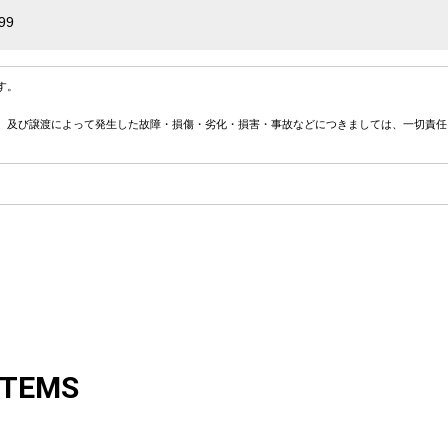
99
す。
、及び譲渡によって発生した故障・損傷・劣化・損害・事故などにつきましては、一切責任
ITEMS