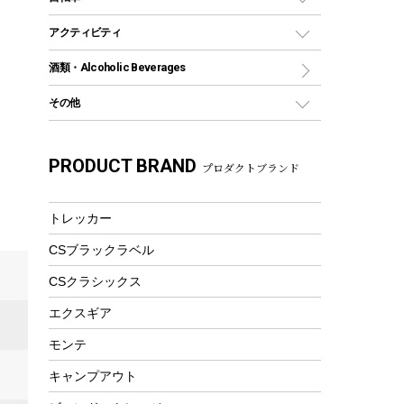
保冷剤
リュック、バックパック
グランドシート
トング
カヌー
火起こし
折りたたみ自転車
アクティビティ
トートバッグ、サコッシュ
ガイドロープ
ナイフ
カヤック
火消し
スポーツサイクル
マリン
酒類・Alcoholic Beverages
ショッピングキャリー
ツール
食器類
SUP
バーベキューツール
シティサイクル
スーツケース
ボディボード
その他
カトラリー
パドル
焚き火アクセサリー
子供向け自転車
その他アウトドア雑貨
ラッシュガード
ガーデニング
タンブラー
フローティングベスト
スモーカー、燻製器
自転車部品
ビーチサンダル
カラビナ
PRODUCT BRAND
湯たんぽ
マグカップ、カップ
プロダクトブランド
ヘルメット
燃料・着火剤・炭
テント
自転車用アクセサリー
レイン
防災用品
ステンレスボトル
エアーポンプ
パラソル
スプレー関係
自転車ウェア
トレッカー
フードボトル
フローティングベスト
アクセサリー
ツール、他
CSブラックラベル
ヘルメット
コーヒー&ミル
エアーポンプ
CSクラシックス
トレー
ビーチテント
ランチョンマット
エクスギア
ウィンター
ランチボックス
モンテ
スノーシュー
ピクニックセット
キャンプアウト
防寒ウェア