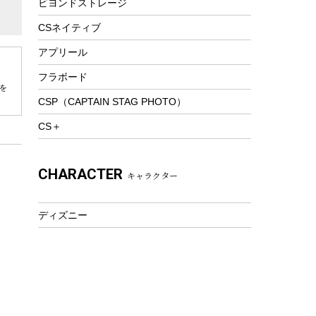
ビヨンドストレージ
ツール&アクセサリー
トレッキング
CSネイティブ
トレッキングステッキ
アプリール
トレッキングアクセサリー
フラボード
を
プレイグッズ
CSP（CAPTAIN STAG PHOTO）
ウェルネス
CS＋
アクセサリー
ウェア、タオル
CHARACTER
キャラクター
フィットネス
ウェア
ディズニー
アクセサリー