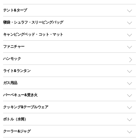
テント&タープ
テント
寝袋・シュラフ・スリーピングバッグ
ドームテント
レクタングラー型（封筒型）シュラフ
キャンピングベッド・コット・マット
ツールームテント
マミー型（人形型）シュラフ
キャンピングベッド・コット
ファニチャー
ワンポールテント
インナーシュラフ
マット
アウトドアテーブル
ハンモック
シェルターテント
インフレータブルマット
ワンタッチテント
アウトドアチェア
ライト&ランタン
ピロー
ソロテント
レジャーシート
LEDランタン
ガス用品
ロッジ型・オリジナルテント
ファニチャーアクセサリー
ガスランタン
ガスバーナー
タープ
バーベキュー&焚き火
オイルランタン
ガスコンロ
ヘキサタープ
バーベキューコンロ、グリル
クッキング&テーブルウェア
ランタンスタンド
スクエアタープ（レクタタープ）
ガス缶
スタンダードタイプグリル
ダッチオーブン
ボトル（水筒）
LEDライト
メッシュタープ
ガスランタン
焚き火台タイプ（ロースタイル）グリル
スキレット
ステンレスボトル
クーラー&ジャグ
自立式タープ
ヘッドライト
ガストーチ、ライター
卓上タイプグリル
ホットサンドメーカー