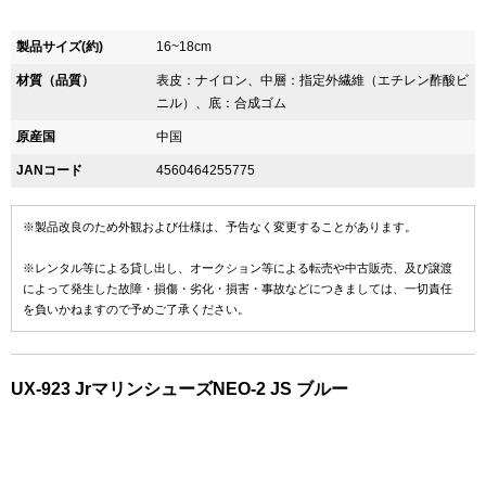
製品サイズ(約)
16~18cm
材質（品質）
表皮：ナイロン、中層：指定外繊維（エチレン酢酸ビ
ニル）、底：合成ゴム
原産国
中国
JANコード
4560464255775
※製品改良のため外観および仕様は、予告なく変更することがあります。
※レンタル等による貸し出し、オークション等による転売や中古販売、及び譲渡
によって発生した故障・損傷・劣化・損害・事故などにつきましては、一切責任
を負いかねますので予めご了承ください。
UX-923 JrマリンシューズNEO-2 JS ブルー