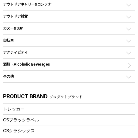
シェルター（スクリーンタープ）
スクリュータイプ
キャンドル
クーラーボックス
アウトドアキャリー&コンテナ
パーティータイプグリル
クッカー、コッヘル
パラソル
コップ付きタイプ
多用途タイプグリル
クーラーバッグ
アウトドアキャリー
アウトドア雑貨
クッカーセット
テントアクセサリー
ワンタッチタイプ
ソロキャンプ用グリル
ウォータージャグ
コンテナ
バックパック&バッグ
カヌー&SUP
プラスチックボトル
シェラカップ
ペグ
鉄板、アミ
ウォーターボトル
デイパック、ウェストバッグ
ディズニーボトル
ポール
クッキングツール
インフレータブル
自転車
焚き火台&ストーブ
保冷剤
リュック、バックパック
グランドシート
トング
カヌー
火起こし
折りたたみ自転車
アクティビティ
トートバッグ、サコッシュ
ガイドロープ
ナイフ
カヤック
火消し
スポーツサイクル
マリン
酒類・Alcoholic Beverages
ショッピングキャリー
ツール
食器類
SUP
バーベキューツール
シティサイクル
スーツケース
ボディボード
その他
カトラリー
パドル
焚き火アクセサリー
子供向け自転車
その他アウトドア雑貨
ラッシュガード
ガーデニング
タンブラー
フローティングベスト
スモーカー、燻製器
自転車部品
ビーチサンダル
カラビナ
PRODUCT BRAND
プロダクトブランド
湯たんぽ
マグカップ、カップ
ヘルメット
燃料・着火剤・炭
テント
自転車用アクセサリー
レイン
防災用品
ステンレスボトル
エアーポンプ
トレッカー
パラソル
スプレー関係
自転車ウェア
フードボトル
フローティングベスト
アクセサリー
ツール、他
CSブラックラベル
ヘルメット
コーヒー&ミル
CSクラシックス
エアーポンプ
トレー