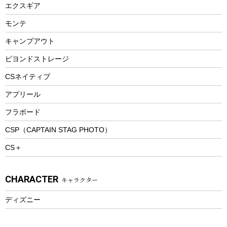
エクスギア
ビーチテント
ランチョンマット
モンテ
ウィンター
ランチボックス
キャンプアウト
スノーシュー
ピクニックセット
防寒ウェア
ビヨンドストレージ
ツール&アクセサリー
CSネイティブ
トレッキング
アプリール
トレッキングステッキ
フラボード
トレッキングアクセサリー
CSP（CAPTAIN STAG PHOTO）
プレイグッズ
CS＋
ウェルネス
アクセサリー
CHARACTER
キャラクター
ウェア、タオル
フィットネス
ディズニー
ウェア
アクセサリー