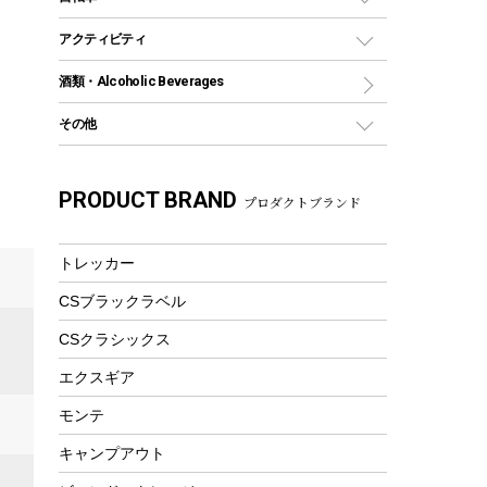
保冷剤
リュック、バックパック
グランドシート
トング
カヌー
火起こし
折りたたみ自転車
アクティビティ
トートバッグ、サコッシュ
ガイドロープ
ナイフ
カヤック
火消し
スポーツサイクル
マリン
酒類・Alcoholic Beverages
ショッピングキャリー
ツール
食器類
SUP
バーベキューツール
シティサイクル
スーツケース
ボディボード
その他
カトラリー
パドル
焚き火アクセサリー
子供向け自転車
その他アウトドア雑貨
ラッシュガード
ガーデニング
タンブラー
フローティングベスト
スモーカー、燻製器
自転車部品
ビーチサンダル
カラビナ
PRODUCT BRAND
湯たんぽ
マグカップ、カップ
プロダクトブランド
ヘルメット
燃料・着火剤・炭
テント
自転車用アクセサリー
レイン
防災用品
ステンレスボトル
エアーポンプ
パラソル
スプレー関係
自転車ウェア
トレッカー
フードボトル
フローティングベスト
アクセサリー
ツール、他
CSブラックラベル
ヘルメット
コーヒー&ミル
エアーポンプ
：
CSクラシックス
トレー
ビーチテント
ランチョンマット
エクスギア
ウィンター
ランチボックス
モンテ
スノーシュー
ピクニックセット
キャンプアウト
防寒ウェア