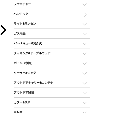
マミー型（人形型）シュラフ
キャンピングベッド・コット
ファニチャー
ワンポールテント
インナーシュラフ
マット
アウトドアテーブル
ハンモック
シェルターテント
インフレータブルマット
ワンタッチテント
アウトドアチェア
ライト&ランタン
ピロー
ソロテント
レジャーシート
LEDランタン
ガス用品
ロッジ型・オリジナルテント
ファニチャーアクセサリー
ガスランタン
ガスバーナー
タープ
バーベキュー&焚き火
オイルランタン
ガスコンロ
ヘキサタープ
バーベキューコンロ、グリル
クッキング&テーブルウェア
ランタンスタンド
スクエアタープ（レクタタープ）
ガス缶
スタンダードタイプグリル
ダッチオーブン
ボトル（水筒）
LEDライト
メッシュタープ
ガスランタン
焚き火台タイプ（ロースタイル）グリル
スキレット
ステンレスボトル
クーラー&ジャグ
自立式タープ
ヘッドライト
ガストーチ、ライター
卓上タイプグリル
ホットサンドメーカー
シェルター（スクリーンタープ）
スクリュータイプ
キャンドル
クーラーボックス
アウトドアキャリー&コンテナ
パーティータイプグリル
クッカー、コッヘル
パラソル
コップ付きタイプ
多用途タイプグリル
クーラーバッグ
アウトドアキャリー
アウトドア雑貨
クッカーセット
テントアクセサリー
ワンタッチタイプ
ソロキャンプ用グリル
ウォータージャグ
コンテナ
バックパック&バッグ
カヌー&SUP
プラスチックボトル
シェラカップ
ペグ
鉄板、アミ
ウォーターボトル
デイパック、ウェストバッグ
ディズニーボトル
ポール
クッキングツール
インフレータブル
自転車
焚き火台&ストーブ