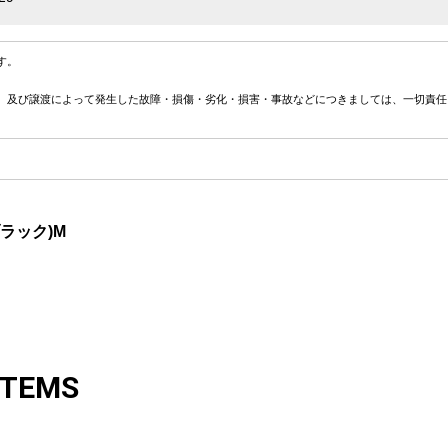
す。
、及び譲渡によって発生した故障・損傷・劣化・損害・事故などにつきましては、一切責任
ブラック)M
ITEMS