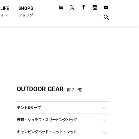
LIFE
SHOPS
ライフ
ショップ
OUTDOOR GEAR
商品一覧
テント&タープ
テント
寝袋・シュラフ・スリーピングバッグ
ドームテント
レクタングラー型（封筒型）シュラフ
キャンピングベッド・コット・マット
ツールームテント