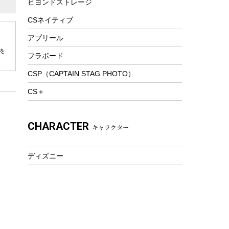
ビヨンドストレージ
ツール&アクセサリー
トレッキング
CSネイティブ
トレッキングステッキ
アプリール
トレッキングアクセサリー
を
フラボード
プレイグッズ
CSP（CAPTAIN STAG PHOTO）
ウェルネス
CS＋
アクセサリー
ウェア、タオル
CHARACTER
キャラクター
フィットネス
ウェア
ディズニー
アクセサリー