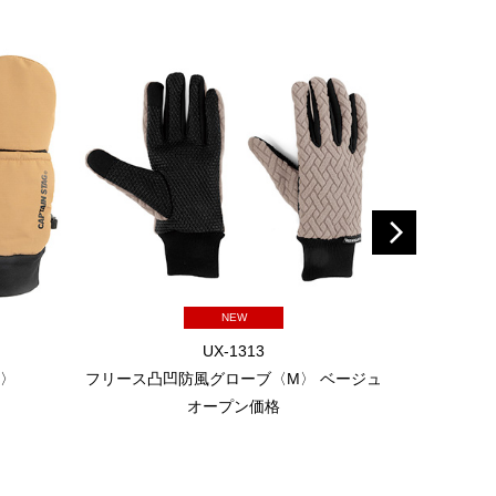
NEW
UX-1313
L〉
フリース凸凹防風グローブ〈M〉 ベージュ
フリース凸
オープン価格