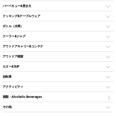
ガスランタン
ガスバーナー
タープ
バーベキュー&焚き火
オイルランタン
ガスコンロ
ヘキサタープ
バーベキューコンロ、グリル
クッキング&テーブルウェア
ランタンスタンド
スクエアタープ（レクタタープ）
ガス缶
スタンダードタイプグリル
ダッチオーブン
ボトル（水筒）
LEDライト
メッシュタープ
ガスランタン
焚き火台タイプ（ロースタイル）グリル
スキレット
ステンレスボトル
クーラー&ジャグ
自立式タープ
ヘッドライト
ガストーチ、ライター
卓上タイプグリル
ホットサンドメーカー
シェルター（スクリーンタープ）
スクリュータイプ
キャンドル
クーラーボックス
アウトドアキャリー&コンテナ
パーティータイプグリル
クッカー、コッヘル
パラソル
コップ付きタイプ
多用途タイプグリル
クーラーバッグ
アウトドアキャリー
アウトドア雑貨
クッカーセット
テントアクセサリー
ワンタッチタイプ
ソロキャンプ用グリル
ウォータージャグ
コンテナ
バックパック&バッグ
カヌー&SUP
プラスチックボトル
シェラカップ
ペグ
鉄板、アミ
ウォーターボトル
デイパック、ウェストバッグ
ディズニーボトル
ポール
クッキングツール
インフレータブル
自転車
焚き火台&ストーブ
保冷剤
リュック、バックパック
グランドシート
トング
カヌー
火起こし
折りたたみ自転車
アクティビティ
トートバッグ、サコッシュ
ガイドロープ
ナイフ
カヤック
火消し
スポーツサイクル
マリン
酒類・Alcoholic Beverages
ショッピングキャリー
ツール
食器類
SUP
バーベキューツール
シティサイクル
スーツケース
ボディボード
その他
カトラリー
パドル
焚き火アクセサリー
子供向け自転車
その他アウトドア雑貨
ラッシュガード