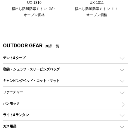
UX-1310
UX-1311
指出し防風防寒ミトン〈M〉
指出し防風防寒ミトン〈L〉
オープン価格
オープン価格
OUTDOOR GEAR
商品一覧
テント&タープ
テント
寝袋・シュラフ・スリーピングバッグ
ドームテント
レクタングラー型（封筒型）シュラフ
キャンピングベッド・コット・マット
ツールームテント
マミー型（人形型）シュラフ
キャンピングベッド・コット
ファニチャー
ワンポールテント
インナーシュラフ
マット
アウトドアテーブル
ハンモック
シェルターテント
インフレータブルマット
ワンタッチテント
アウトドアチェア
ライト&ランタン
ピロー
ソロテント
レジャーシート
LEDランタン
ガス用品
ロッジ型・オリジナルテント
ファニチャーアクセサリー