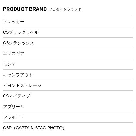
ガーデニング
タンブラー
フローティングベスト
スモーカー、燻製器
自転車部品
ビーチサンダル
カラビナ
PRODUCT BRAND
プロダクトブランド
湯たんぽ
マグカップ、カップ
ヘルメット
燃料・着火剤・炭
テント
自転車用アクセサリー
レイン
防災用品
ステンレスボトル
エアーポンプ
トレッカー
パラソル
スプレー関係
自転車ウェア
フードボトル
フローティングベスト
アクセサリー
ツール、他
CSブラックラベル
ヘルメット
コーヒー&ミル
CSクラシックス
エアーポンプ
トレー
エクスギア
ビーチテント
ランチョンマット
モンテ
ウィンター
ランチボックス
キャンプアウト
スノーシュー
ピクニックセット
防寒ウェア
ビヨンドストレージ
ツール&アクセサリー
CSネイティブ
トレッキング
アプリール
トレッキングステッキ
フラボード
トレッキングアクセサリー
CSP（CAPTAIN STAG PHOTO）
プレイグッズ