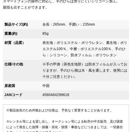
スマートフォンの操作に対応し、手のひらは滑りにくいシリコーン加工。
親指も出すことができます。
製品サイズ(約)
全長：265mm、手囲い：235mm
重量(約)
85g
材質（品質）
表生地：ポリエステル・ポリウレタン、裏生地：ポリ
エステル100％、中層：ポリエステル100％、手のひ
ら：シリコーン、防水フィルム：ポリウレタン
仕様/その他
※手の甲側（茶色生地部）は防水フィルムが入ってお
りますが、手のひら側は水・風を通します。使用には
十分ご注意ください。
原産国
中国
JANコード
4560464299618
※製品改良のため外観および仕様は、予告なく変更することがあります。
※レンタル等による貸し出し、オークション等による転売や中古販売、及び譲渡
によって発生した故障・損傷・劣化・損害・事故などにつきましては、一切責任