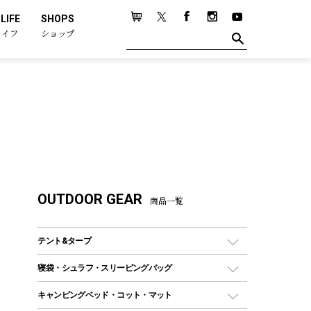
LIFE
SHOPS
ライフ
ショップ
OUTDOOR GEAR
商品一覧
テント&タープ
テント
寝袋・シュラフ・スリーピングバッグ
ドームテント
レクタングラー型（封筒型）シュラフ
キャンピングベッド・コット・マット
ツールームテント