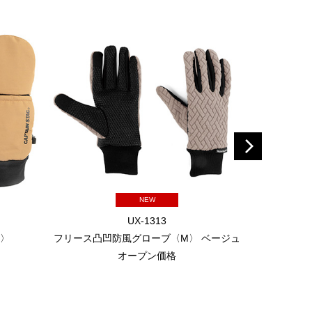
NEW
UX-1313
L〉
フリース凸凹防風グローブ〈M〉 ベージュ
フリース凸
オープン価格