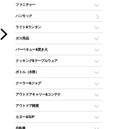
マミー型（人形型）シュラフ
キャンピングベッド・コット
ファニチャー
ワンポールテント
インナーシュラフ
マット
アウトドアテーブル
ハンモック
シェルターテント
インフレータブルマット
ワンタッチテント
アウトドアチェア
ライト&ランタン
ピロー
ソロテント
レジャーシート
LEDランタン
ガス用品
ロッジ型・オリジナルテント
ファニチャーアクセサリー
ガスランタン
ガスバーナー
タープ
バーベキュー&焚き火
オイルランタン
ガスコンロ
ヘキサタープ
バーベキューコンロ、グリル
クッキング&テーブルウェア
ランタンスタンド
スクエアタープ（レクタタープ）
ガス缶
スタンダードタイプグリル
ダッチオーブン
ボトル（水筒）
LEDライト
メッシュタープ
ガスランタン
焚き火台タイプ（ロースタイル）グリル
スキレット
ステンレスボトル
クーラー&ジャグ
自立式タープ
ヘッドライト
ガストーチ、ライター
卓上タイプグリル
ホットサンドメーカー
シェルター（スクリーンタープ）
スクリュータイプ
キャンドル
クーラーボックス
アウトドアキャリー&コンテナ
パーティータイプグリル
クッカー、コッヘル
パラソル
コップ付きタイプ
多用途タイプグリル
クーラーバッグ
アウトドアキャリー
アウトドア雑貨
クッカーセット
テントアクセサリー
ワンタッチタイプ
ソロキャンプ用グリル
ウォータージャグ
コンテナ
バックパック&バッグ
カヌー&SUP
プラスチックボトル
シェラカップ
ペグ
鉄板、アミ
ウォーターボトル
デイパック、ウェストバッグ
ディズニーボトル
ポール
クッキングツール
インフレータブル
自転車
焚き火台&ストーブ