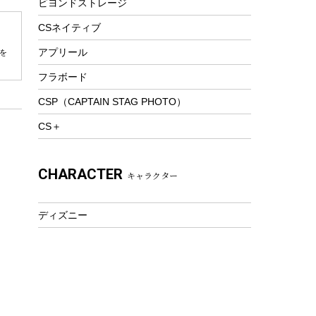
ビヨンドストレージ
ツール&アクセサリー
トレッキング
CSネイティブ
トレッキングステッキ
アプリール
を
トレッキングアクセサリー
フラボード
プレイグッズ
CSP（CAPTAIN STAG PHOTO）
ウェルネス
CS＋
アクセサリー
ウェア、タオル
CHARACTER
キャラクター
フィットネス
ウェア
ディズニー
アクセサリー