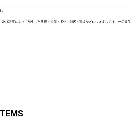
す。
、及び譲渡によって発生した故障・損傷・劣化・損害・事故などにつきましては、一切責任
ITEMS