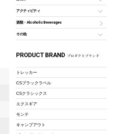
保冷剤
リュック、バックパック
グランドシート
トング
カヌー
火起こし
折りたたみ自転車
アクティビティ
トートバッグ、サコッシュ
ガイドロープ
ナイフ
カヤック
火消し
スポーツサイクル
マリン
酒類・Alcoholic Beverages
ショッピングキャリー
ツール
食器類
SUP
バーベキューツール
シティサイクル
スーツケース
ボディボード
その他
カトラリー
パドル
焚き火アクセサリー
子供向け自転車
その他アウトドア雑貨
ラッシュガード
ガーデニング
タンブラー
フローティングベスト
スモーカー、燻製器
自転車部品
ビーチサンダル
カラビナ
PRODUCT BRAND
湯たんぽ
マグカップ、カップ
プロダクトブランド
ヘルメット
燃料・着火剤・炭
テント
自転車用アクセサリー
レイン
防災用品
ステンレスボトル
エアーポンプ
パラソル
スプレー関係
自転車ウェア
トレッカー
フードボトル
フローティングベスト
アクセサリー
ツール、他
CSブラックラベル
ヘルメット
コーヒー&ミル
エアーポンプ
CSクラシックス
トレー
ビーチテント
ランチョンマット
エクスギア
ウィンター
ランチボックス
モンテ
スノーシュー
ピクニックセット
キャンプアウト
防寒ウェア