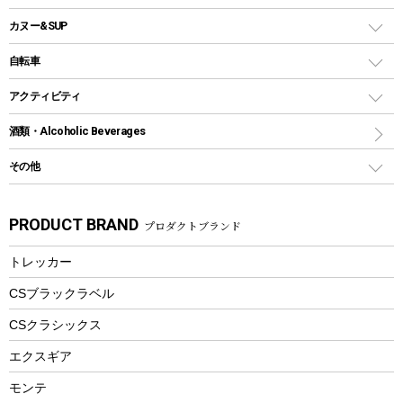
ソロキャンプ用グリル
ウォータージャグ
コンテナ
バックパック&バッグ
カヌー&SUP
プラスチックボトル
シェラカップ
ペグ
鉄板、アミ
ウォーターボトル
デイパック、ウェストバッグ
ディズニーボトル
ポール
クッキングツール
インフレータブル
自転車
焚き火台&ストーブ
保冷剤
リュック、バックパック
グランドシート
トング
カヌー
火起こし
折りたたみ自転車
アクティビティ
トートバッグ、サコッシュ
ガイドロープ
ナイフ
カヤック
火消し
スポーツサイクル
マリン
酒類・Alcoholic Beverages
ショッピングキャリー
ツール
食器類
SUP
バーベキューツール
シティサイクル
スーツケース
ボディボード
その他
カトラリー
パドル
焚き火アクセサリー
子供向け自転車
その他アウトドア雑貨
ラッシュガード
ガーデニング
タンブラー
フローティングベスト
スモーカー、燻製器
自転車部品
ビーチサンダル
カラビナ
PRODUCT BRAND
プロダクトブランド
湯たんぽ
マグカップ、カップ
ヘルメット
燃料・着火剤・炭
テント
自転車用アクセサリー
レイン
防災用品
ステンレスボトル
エアーポンプ
トレッカー
パラソル
スプレー関係
自転車ウェア
フードボトル
フローティングベスト
アクセサリー
ツール、他
CSブラックラベル
ヘルメット
コーヒー&ミル
CSクラシックス
エアーポンプ
トレー
エクスギア
ビーチテント
ランチョンマット
モンテ
ウィンター
ランチボックス