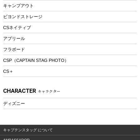
キャンプアウト
スノーシュー
ピクニックセット
防寒ウェア
ビヨンドストレージ
ツール&アクセサリー
CSネイティブ
トレッキング
アプリール
トレッキングステッキ
フラボード
トレッキングアクセサリー
CSP（CAPTAIN STAG PHOTO）
プレイグッズ
CS＋
ウェルネス
アクセサリー
CHARACTER
キャラクター
ウェア、タオル
フィットネス
ディズニー
ウェア
アクセサリー
キャプテンスタッグ について