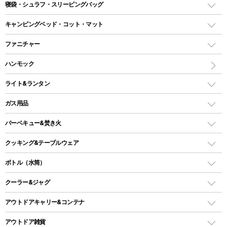
テント
寝袋・シュラフ・スリーピングバッグ
ドームテント
レクタングラー型（封筒型）シュラフ
キャンピングベッド・コット・マット
ツールームテント
マミー型（人形型）シュラフ
キャンピングベッド・コット
ファニチャー
ワンポールテント
インナーシュラフ
マット
アウトドアテーブル
ハンモック
シェルターテント
インフレータブルマット
ワンタッチテント
アウトドアチェア
ライト&ランタン
ピロー
ソロテント
レジャーシート
LEDランタン
ガス用品
ロッジ型・オリジナルテント
ファニチャーアクセサリー
ガスランタン
ガスバーナー
タープ
バーベキュー&焚き火
オイルランタン
ガスコンロ
ヘキサタープ
バーベキューコンロ、グリル
クッキング&テーブルウェア
ランタンスタンド
スクエアタープ（レクタタープ）
ガス缶
スタンダードタイプグリル
ダッチオーブン
ボトル（水筒）
LEDライト
メッシュタープ
ガスランタン
焚き火台タイプ（ロースタイル）グリル
スキレット
ステンレスボトル
クーラー&ジャグ
自立式タープ
ヘッドライト
ガストーチ、ライター
卓上タイプグリル
ホットサンドメーカー
シェルター（スクリーンタープ）
スクリュータイプ
キャンドル
クーラーボックス
アウトドアキャリー&コンテナ
パーティータイプグリル
クッカー、コッヘル
パラソル
コップ付きタイプ
多用途タイプグリル
クーラーバッグ
アウトドアキャリー
アウトドア雑貨
クッカーセット
テントアクセサリー
ワンタッチタイプ