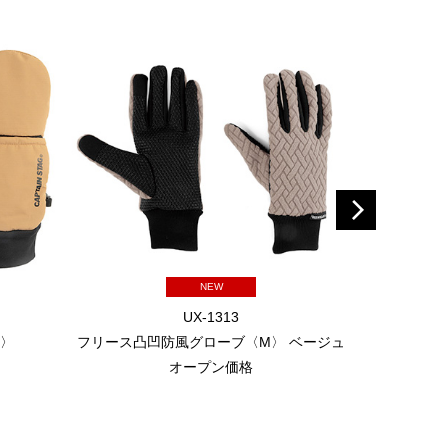
NEW
UX-1313
L〉
フリース凸凹防風グローブ〈M〉 ベージュ
フリース凸
オープン価格