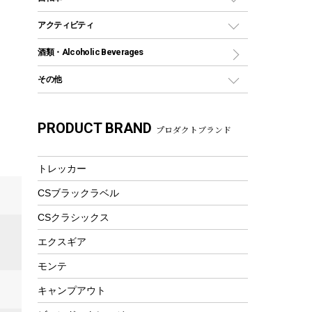
保冷剤
リュック、バックパック
グランドシート
トング
カヌー
火起こし
折りたたみ自転車
アクティビティ
トートバッグ、サコッシュ
ガイドロープ
ナイフ
カヤック
火消し
スポーツサイクル
マリン
酒類・Alcoholic Beverages
ショッピングキャリー
ツール
食器類
SUP
バーベキューツール
シティサイクル
スーツケース
ボディボード
その他
カトラリー
パドル
焚き火アクセサリー
子供向け自転車
その他アウトドア雑貨
ラッシュガード
ガーデニング
タンブラー
フローティングベスト
スモーカー、燻製器
自転車部品
ビーチサンダル
カラビナ
PRODUCT BRAND
湯たんぽ
マグカップ、カップ
プロダクトブランド
ヘルメット
燃料・着火剤・炭
テント
自転車用アクセサリー
レイン
防災用品
ステンレスボトル
エアーポンプ
パラソル
スプレー関係
自転車ウェア
トレッカー
フードボトル
フローティングベスト
アクセサリー
ツール、他
CSブラックラベル
ヘルメット
コーヒー&ミル
エアーポンプ
CSクラシックス
トレー
ビーチテント
ランチョンマット
エクスギア
ウィンター
ランチボックス
モンテ
スノーシュー
ピクニックセット
キャンプアウト
防寒ウェア