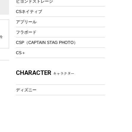
ビヨンドストレージ
ツール&アクセサリー
トレッキング
CSネイティブ
トレッキングステッキ
アプリール
トレッキングアクセサリー
フラボード
を
プレイグッズ
CSP（CAPTAIN STAG PHOTO）
ウェルネス
CS＋
アクセサリー
ウェア、タオル
CHARACTER
キャラクター
フィットネス
ウェア
ディズニー
アクセサリー