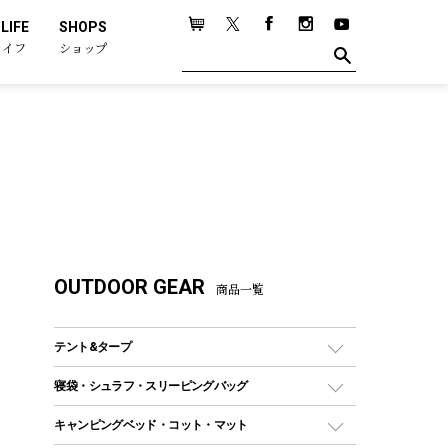
LIFE
SHOPS
ライフ
ショップ
OUTDOOR GEAR
商品一覧
テント&タープ
テント
寝袋・シュラフ・スリーピングバッグ
ドームテント
レクタングラー型（封筒型）シュラフ
キャンピングベッド・コット・マット
ツールームテント