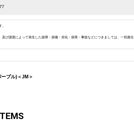
77
す。
、及び譲渡によって発生した故障・損傷・劣化・損害・事故などにつきましては、一切責任
パープル)＜JM＞
ITEMS