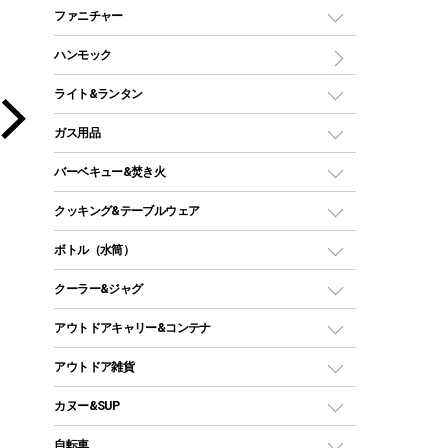
マミー型（人形型）シュラフ
キャンピングベッド・コット
ファニチャー
ワンポールテント
インナーシュラフ
マット
アウトドアテーブル
ハンモック
シェルターテント
インフレータブルマット
ワンタッチテント
アウトドアチェア
ライト&ランタン
ピロー
ソロテント
レジャーシート
LEDランタン
ガス用品
ロッジ型・オリジナルテント
ファニチャーアクセサリー
ガスランタン
ガスバーナー
タープ
バーベキュー&焚き火
オイルランタン
ガスコンロ
ヘキサタープ
バーベキューコンロ、グリル
クッキング&テーブルウェア
ランタンスタンド
スクエアタープ（レクタタープ）
ガス缶
スタンダードタイプグリル
ダッチオーブン
ボトル（水筒）
LEDライト
メッシュタープ
ガスランタン
焚き火台タイプ（ロースタイル）グリル
スキレット
ステンレスボトル
クーラー&ジャグ
自立式タープ
ヘッドライト
ガストーチ、ライター
卓上タイプグリル
ホットサンドメーカー
シェルター（スクリーンタープ）
スクリュータイプ
キャンドル
クーラーボックス
アウトドアキャリー&コンテナ
パーティータイプグリル
クッカー、コッヘル
パラソル
コップ付きタイプ
多用途タイプグリル
クーラーバッグ
アウトドアキャリー
アウトドア雑貨
クッカーセット
テントアクセサリー
ワンタッチタイプ
ソロキャンプ用グリル
ウォータージャグ
コンテナ
バックパック&バッグ
カヌー&SUP
プラスチックボトル
シェラカップ
ペグ
鉄板、アミ
ウォーターボトル
デイパック、ウェストバッグ
ディズニーボトル
ポール
クッキングツール
インフレータブル
自転車
焚き火台&ストーブ