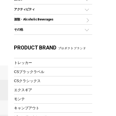
保冷剤
リュック、バックパック
グランドシート
トング
カヌー
火起こし
折りたたみ自転車
アクティビティ
トートバッグ、サコッシュ
ガイドロープ
ナイフ
カヤック
火消し
スポーツサイクル
マリン
酒類・Alcoholic Beverages
ショッピングキャリー
ツール
食器類
SUP
バーベキューツール
シティサイクル
スーツケース
ボディボード
その他
カトラリー
パドル
焚き火アクセサリー
子供向け自転車
その他アウトドア雑貨
ラッシュガード
ガーデニング
タンブラー
フローティングベスト
スモーカー、燻製器
自転車部品
ビーチサンダル
カラビナ
PRODUCT BRAND
湯たんぽ
マグカップ、カップ
プロダクトブランド
ヘルメット
燃料・着火剤・炭
テント
自転車用アクセサリー
レイン
防災用品
ステンレスボトル
エアーポンプ
パラソル
スプレー関係
自転車ウェア
トレッカー
フードボトル
フローティングベスト
アクセサリー
ツール、他
CSブラックラベル
ヘルメット
コーヒー&ミル
エアーポンプ
CSクラシックス
トレー
ビーチテント
ランチョンマット
エクスギア
ウィンター
ランチボックス
モンテ
スノーシュー
ピクニックセット
キャンプアウト
防寒ウェア