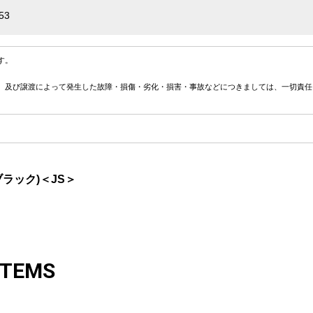
53
す。
、及び譲渡によって発生した故障・損傷・劣化・損害・事故などにつきましては、一切責任
ブラック)＜JS＞
ITEMS