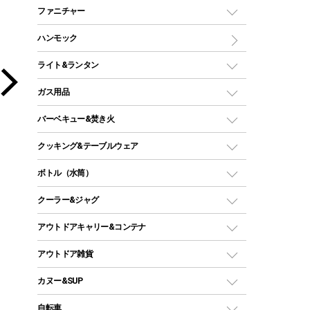
マミー型（人形型）シュラフ
キャンピングベッド・コット
ファニチャー
ワンポールテント
インナーシュラフ
マット
アウトドアテーブル
ハンモック
シェルターテント
インフレータブルマット
ワンタッチテント
アウトドアチェア
ライト&ランタン
ピロー
ソロテント
レジャーシート
LEDランタン
ガス用品
ロッジ型・オリジナルテント
ファニチャーアクセサリー
ガスランタン
ガスバーナー
タープ
バーベキュー&焚き火
オイルランタン
ガスコンロ
ヘキサタープ
バーベキューコンロ、グリル
クッキング&テーブルウェア
ランタンスタンド
スクエアタープ（レクタタープ）
ガス缶
スタンダードタイプグリル
ダッチオーブン
ボトル（水筒）
LEDライト
メッシュタープ
ガスランタン
焚き火台タイプ（ロースタイル）グリル
スキレット
ステンレスボトル
クーラー&ジャグ
自立式タープ
ヘッドライト
ガストーチ、ライター
卓上タイプグリル
ホットサンドメーカー
シェルター（スクリーンタープ）
スクリュータイプ
キャンドル
クーラーボックス
アウトドアキャリー&コンテナ
パーティータイプグリル
クッカー、コッヘル
パラソル
コップ付きタイプ
多用途タイプグリル
クーラーバッグ
アウトドアキャリー
アウトドア雑貨
クッカーセット
テントアクセサリー
ワンタッチタイプ
ソロキャンプ用グリル
ウォータージャグ
コンテナ
バックパック&バッグ
カヌー&SUP
プラスチックボトル
シェラカップ
ペグ
鉄板、アミ
ウォーターボトル
デイパック、ウェストバッグ
ディズニーボトル
ポール
クッキングツール
インフレータブル
自転車
焚き火台&ストーブ