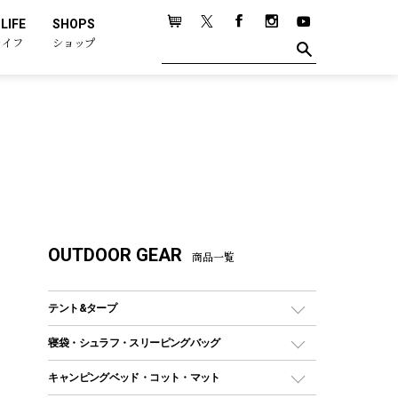
LIFE
SHOPS
ライフ
ショップ
OUTDOOR GEAR
商品一覧
テント&タープ
テント
寝袋・シュラフ・スリーピングバッグ
ドームテント
レクタングラー型（封筒型）シュラフ
キャンピングベッド・コット・マット
ツールームテント