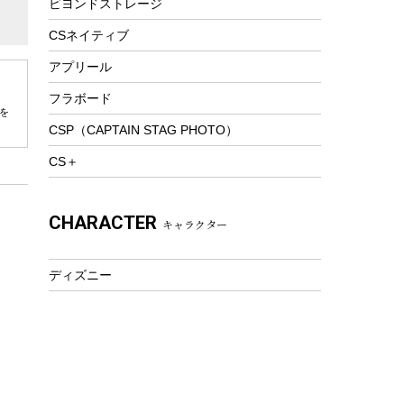
ビヨンドストレージ
ツール&アクセサリー
トレッキング
CSネイティブ
トレッキングステッキ
アプリール
トレッキングアクセサリー
フラボード
を
プレイグッズ
CSP（CAPTAIN STAG PHOTO）
ウェルネス
CS＋
アクセサリー
ウェア、タオル
CHARACTER
キャラクター
フィットネス
ウェア
ディズニー
アクセサリー