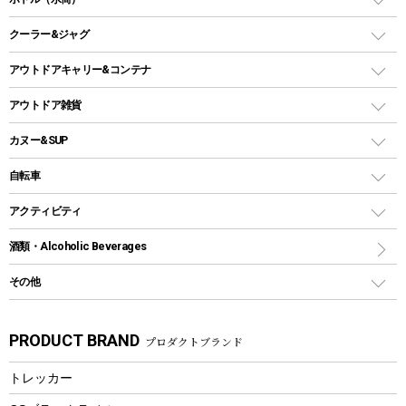
LEDライト
メッシュタープ
ガスランタン
焚き火台タイプ（ロースタイル）グリル
スキレット
ステンレスボトル
クーラー&ジャグ
自立式タープ
ヘッドライト
ガストーチ、ライター
卓上タイプグリル
ホットサンドメーカー
シェルター（スクリーンタープ）
スクリュータイプ
キャンドル
クーラーボックス
アウトドアキャリー&コンテナ
パーティータイプグリル
クッカー、コッヘル
パラソル
コップ付きタイプ
多用途タイプグリル
クーラーバッグ
アウトドアキャリー
アウトドア雑貨
クッカーセット
テントアクセサリー
ワンタッチタイプ
ソロキャンプ用グリル
ウォータージャグ
コンテナ
バックパック&バッグ
カヌー&SUP
プラスチックボトル
シェラカップ
ペグ
鉄板、アミ
ウォーターボトル
デイパック、ウェストバッグ
ディズニーボトル
ポール
クッキングツール
インフレータブル
自転車
焚き火台&ストーブ
保冷剤
リュック、バックパック
グランドシート
トング
カヌー
火起こし
折りたたみ自転車
アクティビティ
トートバッグ、サコッシュ
ガイドロープ
ナイフ
カヤック
火消し
スポーツサイクル
マリン
酒類・Alcoholic Beverages
ショッピングキャリー
ツール
食器類
SUP
バーベキューツール
シティサイクル
スーツケース
ボディボード
その他
カトラリー
パドル
焚き火アクセサリー
子供向け自転車
その他アウトドア雑貨
ラッシュガード
ガーデニング
タンブラー
フローティングベスト
スモーカー、燻製器
自転車部品
ビーチサンダル
カラビナ
PRODUCT BRAND
プロダクトブランド
湯たんぽ
マグカップ、カップ
ヘルメット
燃料・着火剤・炭
テント
自転車用アクセサリー
レイン
防災用品
ステンレスボトル
エアーポンプ
トレッカー
パラソル
スプレー関係
自転車ウェア
フードボトル
フローティングベスト
アクセサリー
ツール、他