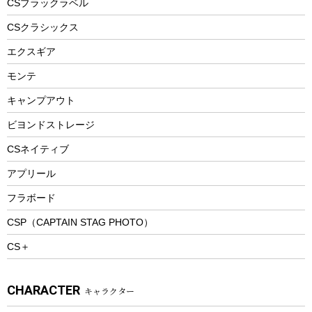
CSブラックラベル
ヘルメット
コーヒー&ミル
CSクラシックス
エアーポンプ
トレー
エクスギア
ビーチテント
ランチョンマット
モンテ
ウィンター
ランチボックス
キャンプアウト
スノーシュー
ピクニックセット
防寒ウェア
ビヨンドストレージ
ツール&アクセサリー
CSネイティブ
トレッキング
アプリール
トレッキングステッキ
フラボード
トレッキングアクセサリー
CSP（CAPTAIN STAG PHOTO）
プレイグッズ
CS＋
ウェルネス
アクセサリー
CHARACTER
キャラクター
ウェア、タオル
フィットネス