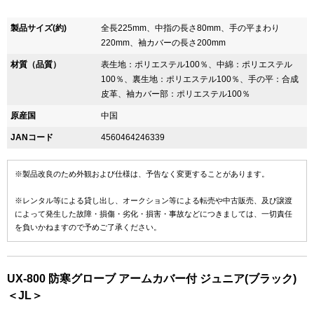
製品サイズ(約)
全長225mm、中指の長さ80mm、手の平まわり
220mm、袖カバーの長さ200mm
材質（品質）
表生地：ポリエステル100％、中綿：ポリエステル
100％、裏生地：ポリエステル100％、手の平：合成
皮革、袖カバー部：ポリエステル100％
原産国
中国
JANコード
4560464246339
※製品改良のため外観および仕様は、予告なく変更することがあります。
※レンタル等による貸し出し、オークション等による転売や中古販売、及び譲渡
によって発生した故障・損傷・劣化・損害・事故などにつきましては、一切責任
を負いかねますので予めご了承ください。
UX-800 防寒グローブ アームカバー付 ジュニア(ブラック)
＜JL＞