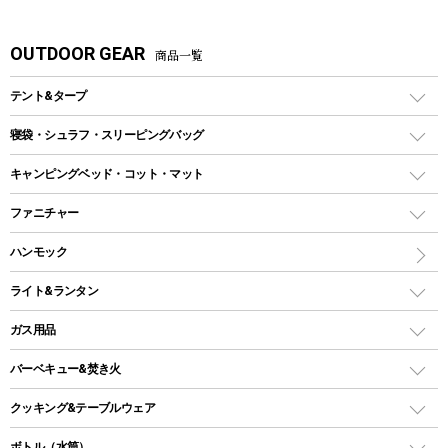
OUTDOOR GEAR
商品一覧
テント&タープ
テント
寝袋・シュラフ・スリーピングバッグ
ドームテント
レクタングラー型（封筒型）シュラフ
キャンピングベッド・コット・マット
ツールームテント
マミー型（人形型）シュラフ
キャンピングベッド・コット
ファニチャー
ワンポールテント
インナーシュラフ
マット
アウトドアテーブル
ハンモック
シェルターテント
インフレータブルマット
ワンタッチテント
アウトドアチェア
ライト&ランタン
ピロー
ソロテント
レジャーシート
LEDランタン
ガス用品
ロッジ型・オリジナルテント
ファニチャーアクセサリー
ガスランタン
ガスバーナー
タープ
バーベキュー&焚き火
オイルランタン
ガスコンロ
ヘキサタープ
バーベキューコンロ、グリル
クッキング&テーブルウェア
ランタンスタンド
スクエアタープ（レクタタープ）
ガス缶
スタンダードタイプグリル
ダッチオーブン
ボトル（水筒）