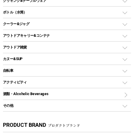
クッキング&テーブルウェア
ランタンスタンド
スクエアタープ（レクタタープ）
ガス缶
スタンダードタイプグリル
ダッチオーブン
ボトル（水筒）
LEDライト
メッシュタープ
ガスランタン
焚き火台タイプ（ロースタイル）グリル
スキレット
ステンレスボトル
クーラー&ジャグ
自立式タープ
ヘッドライト
ガストーチ、ライター
卓上タイプグリル
ホットサンドメーカー
シェルター（スクリーンタープ）
スクリュータイプ
キャンドル
クーラーボックス
アウトドアキャリー&コンテナ
パーティータイプグリル
クッカー、コッヘル
パラソル
コップ付きタイプ
多用途タイプグリル
クーラーバッグ
アウトドアキャリー
アウトドア雑貨
クッカーセット
テントアクセサリー
ワンタッチタイプ
ソロキャンプ用グリル
ウォータージャグ
コンテナ
バックパック&バッグ
カヌー&SUP
プラスチックボトル
シェラカップ
ペグ
鉄板、アミ
ウォーターボトル
デイパック、ウェストバッグ
ディズニーボトル
ポール
クッキングツール
インフレータブル
自転車
焚き火台&ストーブ
保冷剤
リュック、バックパック
グランドシート
トング
カヌー
火起こし
折りたたみ自転車
アクティビティ
トートバッグ、サコッシュ
ガイドロープ
ナイフ
カヤック
火消し
スポーツサイクル
マリン
酒類・Alcoholic Beverages
ショッピングキャリー
ツール
食器類
SUP
バーベキューツール
シティサイクル
スーツケース
ボディボード
その他
カトラリー
パドル
焚き火アクセサリー
子供向け自転車
その他アウトドア雑貨
ラッシュガード
ガーデニング
タンブラー
フローティングベスト
スモーカー、燻製器
自転車部品
ビーチサンダル
カラビナ
PRODUCT BRAND
プロダクトブランド
湯たんぽ
マグカップ、カップ
ヘルメット
燃料・着火剤・炭
テント
自転車用アクセサリー
レイン