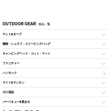
OUTDOOR GEAR
商品一覧
テント&タープ
テント
寝袋・シュラフ・スリーピングバッグ
ドームテント
レクタングラー型（封筒型）シュラフ
キャンピングベッド・コット・マット
ツールームテント
マミー型（人形型）シュラフ
キャンピングベッド・コット
ファニチャー
ワンポールテント
インナーシュラフ
マット
アウトドアテーブル
ハンモック
シェルターテント
インフレータブルマット
ワンタッチテント
アウトドアチェア
ライト&ランタン
ピロー
ソロテント
レジャーシート
LEDランタン
ガス用品
ロッジ型・オリジナルテント
ファニチャーアクセサリー
ガスランタン
ガスバーナー
タープ
バーベキュー&焚き火
オイルランタン
ガスコンロ
ヘキサタープ
バーベキューコンロ、グリル