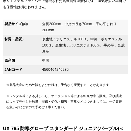
ポリエステルファイバーで構成された高機能保温素材です。湿気が多い場所で
も保温性は損なわれません。
製品サイズ(約)
全長200mm、中指の長さ70mm、手の平まわり
200mm
材質（品質）
表生地：ポリエステル100％、中綿：ポリエステル
100％、裏生地：ポリエステル100％、手の平：合成
皮革
原産国
中国
JANコード
4560464246285
※製品改良のため外観および仕様は、予告なく変更することがあります。
※レンタル等による貸し出し、オークション等による転売や中古販売、及び譲渡
によって発生した故障・損傷・劣化・損害・事故などにつきましては、一切責任
を負いかねますので予めご了承ください。
UX-795 防寒グローブ スタンダード ジュニア(パープル)＜