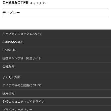
CHARACTER
キャラクター
ウェア、タオル
フィットネス
ディズニー
ウェア
アクセサリー
キャプテンスタッグ について
AMBASSADOR
CATALOG
提携キャンプ場・関連サイト
会社案内
よくある質問
アイデア等のご提案について
採用情報
SNSコミュニティガイドライン
プライバシーポリシー