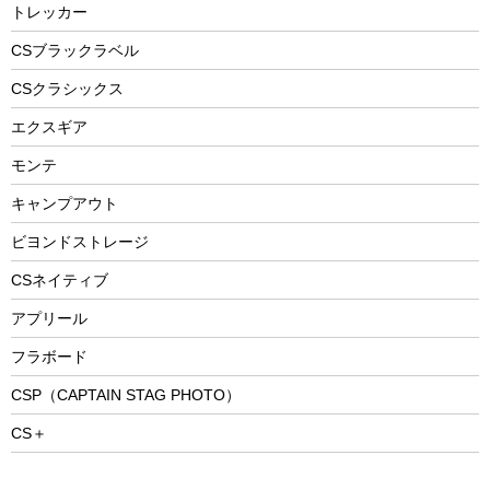
防災用品
ステンレスボトル
エアーポンプ
トレッカー
パラソル
スプレー関係
自転車ウェア
フードボトル
フローティングベスト
アクセサリー
ツール、他
CSブラックラベル
ヘルメット
コーヒー&ミル
CSクラシックス
エアーポンプ
トレー
エクスギア
ビーチテント
ランチョンマット
モンテ
ウィンター
ランチボックス
キャンプアウト
スノーシュー
ピクニックセット
防寒ウェア
ビヨンドストレージ
ツール&アクセサリー
CSネイティブ
トレッキング
アプリール
トレッキングステッキ
フラボード
トレッキングアクセサリー
CSP（CAPTAIN STAG PHOTO）
プレイグッズ
CS＋
ウェルネス
アクセサリー