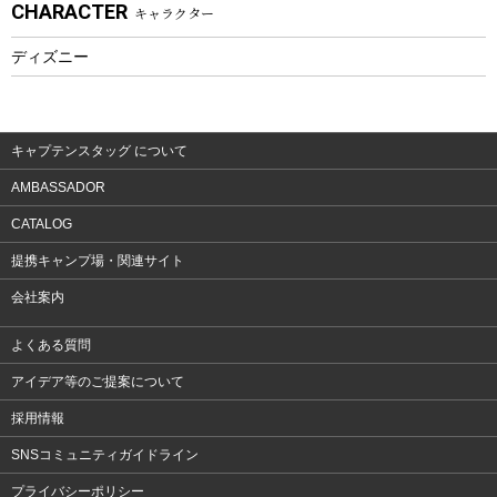
CHARACTER
キャラクター
ウェア、タオル
フィットネス
ディズニー
ウェア
アクセサリー
キャプテンスタッグ について
AMBASSADOR
CATALOG
提携キャンプ場・関連サイト
会社案内
よくある質問
アイデア等のご提案について
採用情報
SNSコミュニティガイドライン
プライバシーポリシー