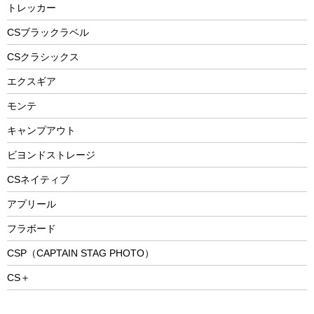
防災用品
ステンレスボトル
エアーポンプ
トレッカー
パラソル
スプレー関係
自転車ウェア
フードボトル
フローティングベスト
アクセサリー
ツール、他
CSブラックラベル
ヘルメット
コーヒー&ミル
CSクラシックス
エアーポンプ
トレー
エクスギア
ビーチテント
ランチョンマット
モンテ
ウィンター
ランチボックス
キャンプアウト
スノーシュー
ピクニックセット
防寒ウェア
ビヨンドストレージ
ツール&アクセサリー
CSネイティブ
トレッキング
アプリール
トレッキングステッキ
フラボード
トレッキングアクセサリー
CSP（CAPTAIN STAG PHOTO）
プレイグッズ
CS＋
ウェルネス
アクセサリー