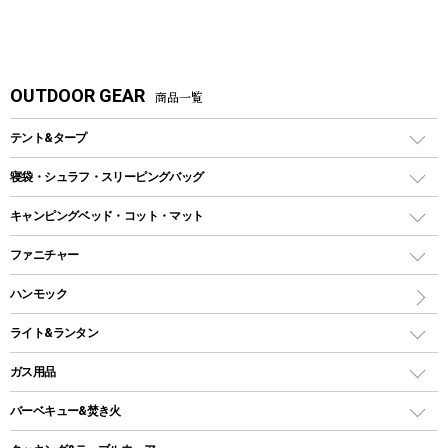
OUTDOOR GEAR
商品一覧
テント&タープ
テント
寝袋・シュラフ・スリーピングバッグ
ドームテント
レクタングラー型（封筒型）シュラフ
キャンピングベッド・コット・マット
ツールームテント
マミー型（人形型）シュラフ
キャンピングベッド・コット
ファニチャー
ワンポールテント
インナーシュラフ
マット
アウトドアテーブル
ハンモック
シェルターテント
インフレータブルマット
ワンタッチテント
アウトドアチェア
ライト&ランタン
ピロー
ソロテント
レジャーシート
LEDランタン
ガス用品
ロッジ型・オリジナルテント
ファニチャーアクセサリー
ガスランタン
ガスバーナー
タープ
バーベキュー&焚き火
オイルランタン
ガスコンロ
ヘキサタープ
バーベキューコンロ、グリル