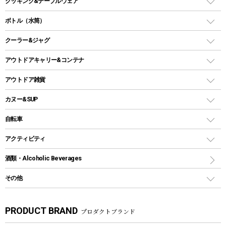
クッキング&テーブルウェア
ランタンスタンド
スクエアタープ（レクタタープ）
ガス缶
スタンダードタイプグリル
ダッチオーブン
ボトル（水筒）
LEDライト
メッシュタープ
ガスランタン
焚き火台タイプ（ロースタイル）グリル
スキレット
ステンレスボトル
クーラー&ジャグ
自立式タープ
ヘッドライト
ガストーチ、ライター
卓上タイプグリル
ホットサンドメーカー
シェルター（スクリーンタープ）
スクリュータイプ
キャンドル
クーラーボックス
アウトドアキャリー&コンテナ
パーティータイプグリル
クッカー、コッヘル
パラソル
コップ付きタイプ
多用途タイプグリル
クーラーバッグ
アウトドアキャリー
アウトドア雑貨
クッカーセット
テントアクセサリー
ワンタッチタイプ
ソロキャンプ用グリル
ウォータージャグ
コンテナ
バックパック&バッグ
カヌー&SUP
プラスチックボトル
シェラカップ
ペグ
鉄板、アミ
ウォーターボトル
デイパック、ウェストバッグ
ディズニーボトル
ポール
クッキングツール
インフレータブル
自転車
焚き火台&ストーブ
保冷剤
リュック、バックパック
グランドシート
トング
カヌー
火起こし
折りたたみ自転車
アクティビティ
トートバッグ、サコッシュ
ガイドロープ
ナイフ
カヤック
火消し
スポーツサイクル
マリン
酒類・Alcoholic Beverages
ショッピングキャリー
ツール
食器類
SUP
バーベキューツール
シティサイクル
スーツケース
ボディボード
その他
カトラリー
パドル
焚き火アクセサリー
子供向け自転車
その他アウトドア雑貨
ラッシュガード
ガーデニング
タンブラー
フローティングベスト
スモーカー、燻製器
自転車部品
ビーチサンダル
カラビナ
PRODUCT BRAND
プロダクトブランド
湯たんぽ
マグカップ、カップ
ヘルメット
燃料・着火剤・炭
テント
自転車用アクセサリー
レイン