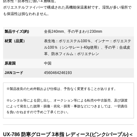
防水性・防寒性に強い４層構造。
ポリエステルファイバーで構成された高機能保温素材です。湿気が多い場所で
も保温性は損なわれません。
製品サイズ(約)
全長240mm、手の平まわり230mm
材質（品質）
表生地：ポリエステル100％、インナー：ポリエステ
ル100％（シンサレート40g使用）、手の平：合成皮
革、防水フィルム：ポリエチレン
原産国
中国
JANコード
4560464246193
※製品改良のため外観および仕様は、予告なく変更することがあります。
※レンタル等による貸し出し、オークション等による転売や中古販売、及び譲渡
によって発生した故障・損傷・劣化・損害・事故などにつきましては、一切責任
を負いかねますので予めご了承ください。
UX-786 防寒グローブ 3本指 レディース(ピンク/パープル)＜