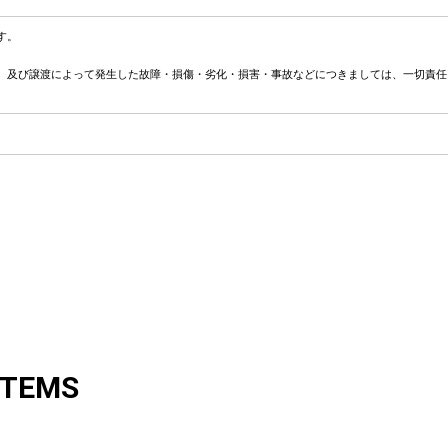
す。
、及び譲渡によって発生した故障・損傷・劣化・損害・事故などにつきましては、一切責任
ITEMS