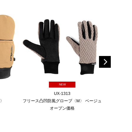
NEW
UX-1313
L〉
フリース凸凹防風グローブ〈M〉 ベージュ
フリース凸
オープン価格