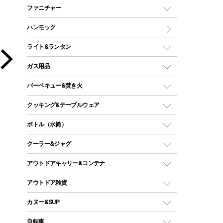
マミー型（人形型）シュラフ
キャンピングベッド・コット
ファニチャー
ワンポールテント
インナーシュラフ
マット
アウトドアテーブル
ハンモック
シェルターテント
インフレータブルマット
ワンタッチテント
アウトドアチェア
ライト&ランタン
ピロー
ソロテント
レジャーシート
LEDランタン
ガス用品
ロッジ型・オリジナルテント
ファニチャーアクセサリー
ガスランタン
ガスバーナー
タープ
バーベキュー&焚き火
オイルランタン
ガスコンロ
ヘキサタープ
バーベキューコンロ、グリル
クッキング&テーブルウェア
ランタンスタンド
スクエアタープ（レクタタープ）
ガス缶
スタンダードタイプグリル
ダッチオーブン
ボトル（水筒）
LEDライト
メッシュタープ
ガスランタン
焚き火台タイプ（ロースタイル）グリル
スキレット
ステンレスボトル
クーラー&ジャグ
自立式タープ
ヘッドライト
ガストーチ、ライター
卓上タイプグリル
ホットサンドメーカー
シェルター（スクリーンタープ）
スクリュータイプ
キャンドル
クーラーボックス
アウトドアキャリー&コンテナ
パーティータイプグリル
クッカー、コッヘル
パラソル
コップ付きタイプ
多用途タイプグリル
クーラーバッグ
アウトドアキャリー
アウトドア雑貨
クッカーセット
テントアクセサリー
ワンタッチタイプ
ソロキャンプ用グリル
ウォータージャグ
コンテナ
バックパック&バッグ
カヌー&SUP
プラスチックボトル
シェラカップ
ペグ
鉄板、アミ
ウォーターボトル
デイパック、ウェストバッグ
ディズニーボトル
ポール
クッキングツール
インフレータブル
自転車
焚き火台&ストーブ