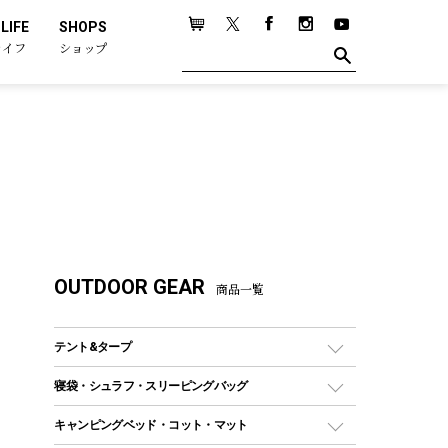
LIFE
SHOPS
ライフ
ショップ
OUTDOOR GEAR
商品一覧
テント&タープ
テント
寝袋・シュラフ・スリーピングバッグ
ドームテント
レクタングラー型（封筒型）シュラフ
キャンピングベッド・コット・マット
ツールームテント