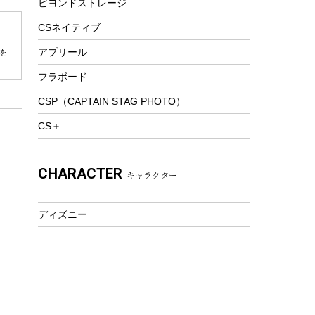
ビヨンドストレージ
ツール&アクセサリー
トレッキング
CSネイティブ
トレッキングステッキ
アプリール
を
トレッキングアクセサリー
フラボード
プレイグッズ
CSP（CAPTAIN STAG PHOTO）
ウェルネス
CS＋
アクセサリー
ウェア、タオル
CHARACTER
キャラクター
フィットネス
ウェア
ディズニー
アクセサリー