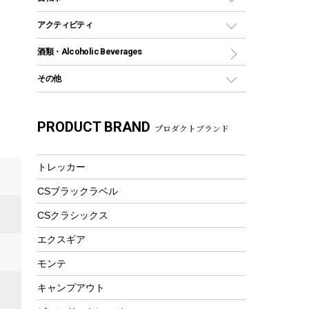
保冷剤
リュック、バックパック
グランドシート
トング
カヌー
火起こし
折りたたみ自転車
アクティビティ
トートバッグ、サコッシュ
ガイドロープ
ナイフ
カヤック
火消し
スポーツサイクル
マリン
酒類・Alcoholic Beverages
ショッピングキャリー
ツール
食器類
SUP
バーベキューツール
シティサイクル
スーツケース
ボディボード
その他
カトラリー
パドル
焚き火アクセサリー
子供向け自転車
その他アウトドア雑貨
ラッシュガード
ガーデニング
タンブラー
フローティングベスト
スモーカー、燻製器
自転車部品
ビーチサンダル
カラビナ
PRODUCT BRAND
湯たんぽ
マグカップ、カップ
プロダクトブランド
ヘルメット
燃料・着火剤・炭
テント
自転車用アクセサリー
レイン
防災用品
ステンレスボトル
エアーポンプ
パラソル
スプレー関係
自転車ウェア
トレッカー
フードボトル
フローティングベスト
アクセサリー
ツール、他
CSブラックラベル
ヘルメット
コーヒー&ミル
エアーポンプ
CSクラシックス
トレー
ビーチテント
ランチョンマット
エクスギア
ウィンター
ランチボックス
モンテ
スノーシュー
ピクニックセット
キャンプアウト
防寒ウェア