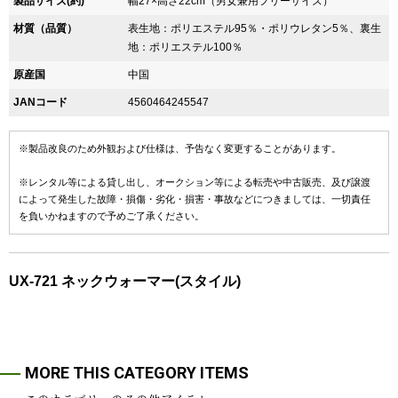
製品サイズ(約)
幅27×高さ22cm（男女兼用フリーサイズ）
材質（品質）
表生地：ポリエステル95％・ポリウレタン5％、裏生
地：ポリエステル100％
原産国
中国
JANコード
4560464245547
※製品改良のため外観および仕様は、予告なく変更することがあります。
※レンタル等による貸し出し、オークション等による転売や中古販売、及び譲渡
によって発生した故障・損傷・劣化・損害・事故などにつきましては、一切責任
を負いかねますので予めご了承ください。
UX-721 ネックウォーマー(スタイル)
MORE THIS CATEGORY ITEMS