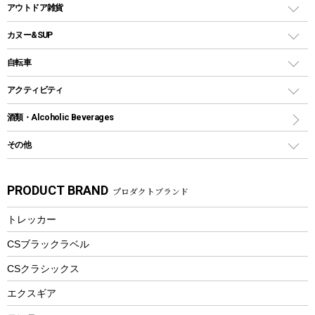
クーラーバッグ
アウトドアキャリー
アウトドア雑貨
クッカーセット
テントアクセサリー
ワンタッチタイプ
ソロキャンプ用グリル
ウォータージャグ
コンテナ
バックパック&バッグ
カヌー&SUP
プラスチックボトル
シェラカップ
ペグ
鉄板、アミ
ウォーターボトル
デイパック、ウェストバッグ
ディズニーボトル
ポール
クッキングツール
インフレータブル
自転車
焚き火台&ストーブ
保冷剤
リュック、バックパック
グランドシート
トング
カヌー
火起こし
折りたたみ自転車
アクティビティ
トートバッグ、サコッシュ
ガイドロープ
ナイフ
カヤック
火消し
スポーツサイクル
マリン
酒類・Alcoholic Beverages
ショッピングキャリー
ツール
食器類
SUP
バーベキューツール
シティサイクル
スーツケース
ボディボード
その他
カトラリー
パドル
焚き火アクセサリー
子供向け自転車
その他アウトドア雑貨
ラッシュガード
ガーデニング
タンブラー
フローティングベスト
スモーカー、燻製器
自転車部品
ビーチサンダル
カラビナ
PRODUCT BRAND
プロダクトブランド
湯たんぽ
マグカップ、カップ
ヘルメット
燃料・着火剤・炭
テント
自転車用アクセサリー
レイン
防災用品
ステンレスボトル
エアーポンプ
トレッカー
パラソル
スプレー関係
自転車ウェア
フードボトル
フローティングベスト
アクセサリー
ツール、他
CSブラックラベル
ヘルメット
コーヒー&ミル
CSクラシックス
エアーポンプ
トレー
エクスギア
ビーチテント
ランチョンマット