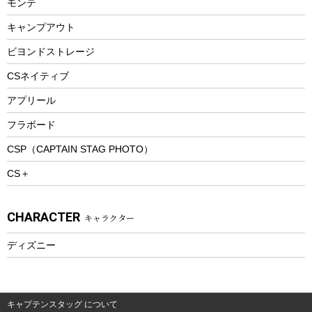
モンテ
ウィンター
ランチボックス
キャンプアウト
スノーシュー
ピクニックセット
防寒ウェア
ビヨンドストレージ
ツール&アクセサリー
CSネイティブ
トレッキング
アプリール
トレッキングステッキ
フラボード
トレッキングアクセサリー
CSP（CAPTAIN STAG PHOTO）
プレイグッズ
CS＋
ウェルネス
アクセサリー
CHARACTER
キャラクター
ウェア、タオル
フィットネス
ディズニー
ウェア
アクセサリー
キャプテンスタッグ について