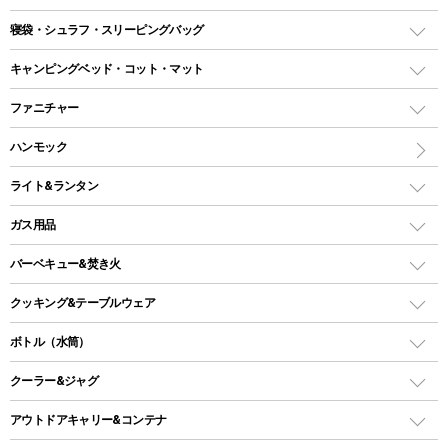
テント
寝袋・シュラフ・スリーピングバッグ
ドームテント
レクタングラー型（封筒型）シュラフ
キャンピングベッド・コット・マット
ツールームテント
マミー型（人形型）シュラフ
キャンピングベッド・コット
ファニチャー
ワンポールテント
インナーシュラフ
マット
アウトドアテーブル
ハンモック
シェルターテント
インフレータブルマット
ワンタッチテント
アウトドアチェア
ライト&ランタン
ピロー
ソロテント
レジャーシート
LEDランタン
ガス用品
ロッジ型・オリジナルテント
ファニチャーアクセサリー
ガスランタン
ガスバーナー
タープ
バーベキュー&焚き火
オイルランタン
ガスコンロ
ヘキサタープ
バーベキューコンロ、グリル
クッキング&テーブルウェア
ランタンスタンド
スクエアタープ（レクタタープ）
ガス缶
スタンダードタイプグリル
ダッチオーブン
ボトル（水筒）
LEDライト
メッシュタープ
ガスランタン
焚き火台タイプ（ロースタイル）グリル
スキレット
ステンレスボトル
クーラー&ジャグ
自立式タープ
ヘッドライト
ガストーチ、ライター
卓上タイプグリル
ホットサンドメーカー
シェルター（スクリーンタープ）
スクリュータイプ
キャンドル
クーラーボックス
アウトドアキャリー&コンテナ
パーティータイプグリル
クッカー、コッヘル
パラソル
コップ付きタイプ
多用途タイプグリル