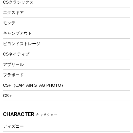
CSクラシックス
エアーポンプ
トレー
エクスギア
ビーチテント
ランチョンマット
モンテ
ウィンター
ランチボックス
キャンプアウト
スノーシュー
ピクニックセット
防寒ウェア
ビヨンドストレージ
ツール&アクセサリー
CSネイティブ
トレッキング
アプリール
トレッキングステッキ
フラボード
トレッキングアクセサリー
CSP（CAPTAIN STAG PHOTO）
プレイグッズ
CS＋
ウェルネス
アクセサリー
CHARACTER
キャラクター
ウェア、タオル
フィットネス
ディズニー
ウェア