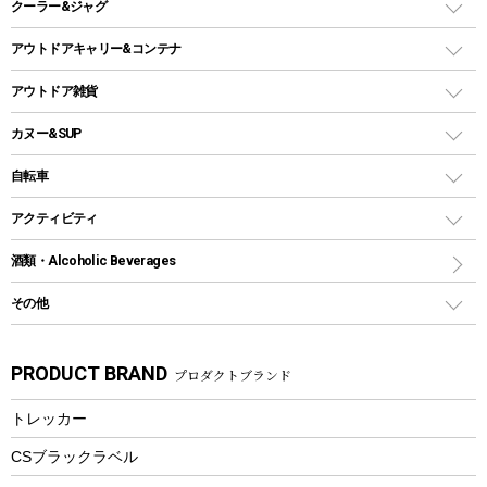
ステンレスボトル
クーラー&ジャグ
自立式タープ
ヘッドライト
ガストーチ、ライター
卓上タイプグリル
ホットサンドメーカー
シェルター（スクリーンタープ）
スクリュータイプ
キャンドル
クーラーボックス
アウトドアキャリー&コンテナ
パーティータイプグリル
クッカー、コッヘル
パラソル
コップ付きタイプ
多用途タイプグリル
クーラーバッグ
アウトドアキャリー
アウトドア雑貨
クッカーセット
テントアクセサリー
ワンタッチタイプ
ソロキャンプ用グリル
ウォータージャグ
コンテナ
バックパック&バッグ
カヌー&SUP
プラスチックボトル
シェラカップ
ペグ
鉄板、アミ
ウォーターボトル
デイパック、ウェストバッグ
ディズニーボトル
ポール
クッキングツール
インフレータブル
自転車
焚き火台&ストーブ
保冷剤
リュック、バックパック
グランドシート
トング
カヌー
火起こし
折りたたみ自転車
アクティビティ
トートバッグ、サコッシュ
ガイドロープ
ナイフ
カヤック
火消し
スポーツサイクル
マリン
酒類・Alcoholic Beverages
ショッピングキャリー
ツール
食器類
SUP
バーベキューツール
シティサイクル
スーツケース
ボディボード
その他
カトラリー
パドル
焚き火アクセサリー
子供向け自転車
その他アウトドア雑貨
ラッシュガード
ガーデニング
タンブラー
フローティングベスト
スモーカー、燻製器
自転車部品
ビーチサンダル
カラビナ
PRODUCT BRAND
プロダクトブランド
湯たんぽ
マグカップ、カップ
ヘルメット
燃料・着火剤・炭
テント
自転車用アクセサリー
レイン
防災用品
ステンレスボトル
エアーポンプ
トレッカー
パラソル
スプレー関係
自転車ウェア
フードボトル
フローティングベスト
アクセサリー
ツール、他
CSブラックラベル
ヘルメット
コーヒー&ミル