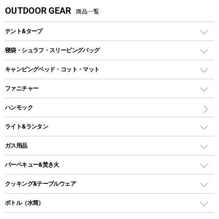
OUTDOOR GEAR
商品一覧
テント&タープ
テント
寝袋・シュラフ・スリーピングバッグ
ドームテント
レクタングラー型（封筒型）シュラフ
キャンピングベッド・コット・マット
ツールームテント
マミー型（人形型）シュラフ
キャンピングベッド・コット
ファニチャー
ワンポールテント
インナーシュラフ
マット
アウトドアテーブル
ハンモック
シェルターテント
インフレータブルマット
ワンタッチテント
アウトドアチェア
ライト&ランタン
ピロー
ソロテント
レジャーシート
LEDランタン
ガス用品
ロッジ型・オリジナルテント
ファニチャーアクセサリー
ガスランタン
ガスバーナー
タープ
バーベキュー&焚き火
オイルランタン
ガスコンロ
ヘキサタープ
バーベキューコンロ、グリル
クッキング&テーブルウェア
ランタンスタンド
スクエアタープ（レクタタープ）
ガス缶
スタンダードタイプグリル
ダッチオーブン
ボトル（水筒）
LEDライト
メッシュタープ
ガスランタン
焚き火台タイプ（ロースタイル）グリル
スキレット