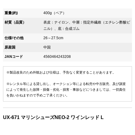
重量(約)
400g（ペア）
材質（品質）
表皮：ナイロン、中層：指定外繊維（エチレン酢酸ビ
ニル）、底：合成ゴム
仕様/その他
26～27.5cm
原産国
中国
JANコード
4560464243208
※製品改良のため外観および仕様は、予告なく変更することがあります。
※レンタル等による貸し出し、オークション等による転売や中古販売、及び譲渡
によって発生した故障・損傷・劣化・損害・事故などにつきましては、一切責任
を負いかねますので予めご了承ください。
UX-671 マリンシューズNEO-2 ワインレッド L