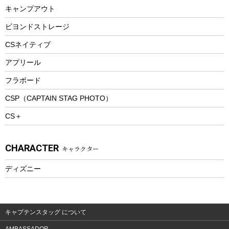
キャンプアウト
スノーシュー
ピクニックセット
防寒ウェア
ビヨンドストレージ
ツール&アクセサリー
CSネイティブ
トレッキング
アプリール
トレッキングステッキ
フラボード
トレッキングアクセサリー
CSP（CAPTAIN STAG PHOTO）
プレイグッズ
CS＋
ウェルネス
アクセサリー
CHARACTER
キャラクター
ウェア、タオル
フィットネス
ディズニー
ウェア
アクセサリー
キャプテンスタッグ について