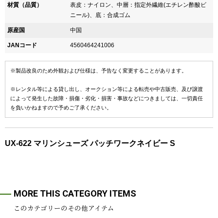
材質（品質）
表皮：ナイロン、中層：指定外繊維(エチレン酢酸ビ
ニール)、底：合成ゴム
原産国
中国
JANコード
4560464241006
※製品改良のため外観および仕様は、予告なく変更することがあります。
※レンタル等による貸し出し、オークション等による転売や中古販売、及び譲渡
によって発生した故障・損傷・劣化・損害・事故などにつきましては、一切責任
を負いかねますので予めご了承ください。
UX-622 マリンシューズ パッチワークネイビー S
MORE THIS CATEGORY ITEMS
このカテゴリーのその他アイテム