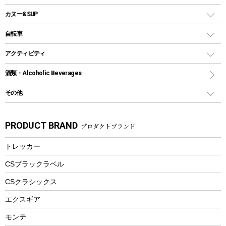
ソロキャンプ用グリル
ウォータージャグ
コンテナ
バックパック&バッグ
カヌー&SUP
プラスチックボトル
シェラカップ
ペグ
鉄板、アミ
ウォーターボトル
デイパック、ウェストバッグ
ディズニーボトル
ポール
クッキングツール
インフレータブル
自転車
焚き火台&ストーブ
保冷剤
リュック、バックパック
グランドシート
トング
カヌー
火起こし
折りたたみ自転車
アクティビティ
トートバッグ、サコッシュ
ガイドロープ
ナイフ
カヤック
火消し
スポーツサイクル
マリン
酒類・Alcoholic Beverages
ショッピングキャリー
ツール
食器類
SUP
バーベキューツール
シティサイクル
スーツケース
ボディボード
その他
カトラリー
パドル
焚き火アクセサリー
子供向け自転車
その他アウトドア雑貨
ラッシュガード
ガーデニング
タンブラー
フローティングベスト
スモーカー、燻製器
自転車部品
ビーチサンダル
カラビナ
PRODUCT BRAND
プロダクトブランド
湯たんぽ
マグカップ、カップ
ヘルメット
燃料・着火剤・炭
テント
自転車用アクセサリー
レイン
防災用品
ステンレスボトル
エアーポンプ
トレッカー
パラソル
スプレー関係
自転車ウェア
フードボトル
フローティングベスト
アクセサリー
ツール、他
CSブラックラベル
ヘルメット
コーヒー&ミル
CSクラシックス
エアーポンプ
トレー
エクスギア
ビーチテント
ランチョンマット
モンテ
ウィンター
ランチボックス