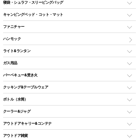
テント
寝袋・シュラフ・スリーピングバッグ
ドームテント
レクタングラー型（封筒型）シュラフ
キャンピングベッド・コット・マット
ツールームテント
マミー型（人形型）シュラフ
キャンピングベッド・コット
ファニチャー
ワンポールテント
インナーシュラフ
マット
アウトドアテーブル
ハンモック
シェルターテント
インフレータブルマット
ワンタッチテント
アウトドアチェア
ライト&ランタン
ピロー
ソロテント
レジャーシート
LEDランタン
ガス用品
ロッジ型・オリジナルテント
ファニチャーアクセサリー
ガスランタン
ガスバーナー
タープ
バーベキュー&焚き火
オイルランタン
ガスコンロ
ヘキサタープ
バーベキューコンロ、グリル
クッキング&テーブルウェア
ランタンスタンド
スクエアタープ（レクタタープ）
ガス缶
スタンダードタイプグリル
ダッチオーブン
ボトル（水筒）
LEDライト
メッシュタープ
ガスランタン
焚き火台タイプ（ロースタイル）グリル
スキレット
ステンレスボトル
クーラー&ジャグ
自立式タープ
ヘッドライト
ガストーチ、ライター
卓上タイプグリル
ホットサンドメーカー
シェルター（スクリーンタープ）
スクリュータイプ
キャンドル
クーラーボックス
アウトドアキャリー&コンテナ
パーティータイプグリル
クッカー、コッヘル
パラソル
コップ付きタイプ
多用途タイプグリル
クーラーバッグ
アウトドアキャリー
アウトドア雑貨
クッカーセット
テントアクセサリー
ワンタッチタイプ