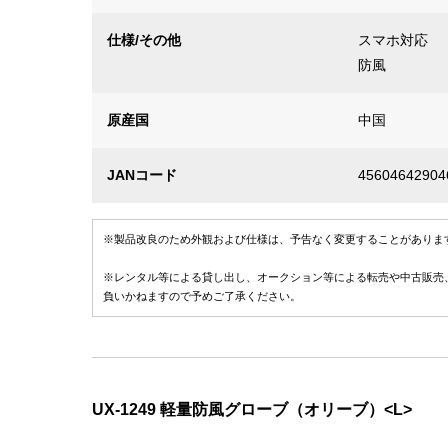
仕様/その他
スマホ対応
防風
原産国
中国
JANコード
45604642904
※製品改良のため外観および仕様は、予告なく変更することがありま
※レンタル等による貸し出し、オークション等による転売や中古販売
負いかねますので予めご了承ください。
UX-1249 軽量防風グローブ（オリーブ）<L>