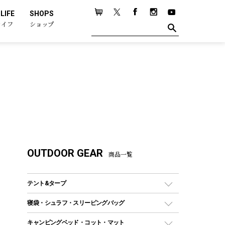
LIFE
SHOPS
ライフ
ショップ
OUTDOOR GEAR
商品一覧
テント&タープ
テント
寝袋・シュラフ・スリーピングバッグ
ドームテント
レクタングラー型（封筒型）シュラフ
キャンピングベッド・コット・マット