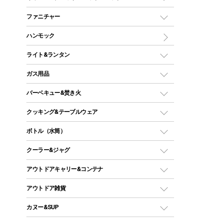
ツールームテント
マミー型（人形型）シュラフ
キャンピングベッド・コット
ファニチャー
ワンポールテント
インナーシュラフ
マット
アウトドアテーブル
ハンモック
シェルターテント
インフレータブルマット
ワンタッチテント
アウトドアチェア
ライト&ランタン
ピロー
ソロテント
レジャーシート
LEDランタン
ガス用品
ロッジ型・オリジナルテント
ファニチャーアクセサリー
ガスランタン
ガスバーナー
タープ
バーベキュー&焚き火
オイルランタン
ガスコンロ
ヘキサタープ
バーベキューコンロ、グリル
クッキング&テーブルウェア
ランタンスタンド
スクエアタープ（レクタタープ）
ガス缶
スタンダードタイプグリル
ダッチオーブン
ボトル（水筒）
LEDライト
メッシュタープ
ガスランタン
焚き火台タイプ（ロースタイル）グリル
スキレット
ステンレスボトル
クーラー&ジャグ
自立式タープ
ヘッドライト
ガストーチ、ライター
卓上タイプグリル
ホットサンドメーカー
シェルター（スクリーンタープ）
スクリュータイプ
キャンドル
クーラーボックス
アウトドアキャリー&コンテナ
パーティータイプグリル
クッカー、コッヘル
パラソル
コップ付きタイプ
多用途タイプグリル
クーラーバッグ
アウトドアキャリー
アウトドア雑貨
クッカーセット
テントアクセサリー
ワンタッチタイプ
ソロキャンプ用グリル
ウォータージャグ
コンテナ
バックパック&バッグ
カヌー&SUP
プラスチックボトル
シェラカップ
ペグ
鉄板、アミ
ウォーターボトル