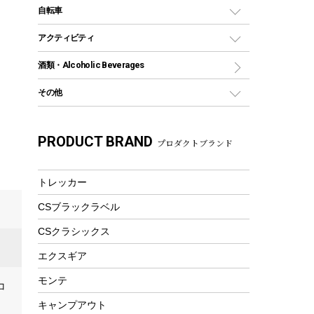
デイパック、ウェストバッグ
ディズニーボトル
ポール
クッキングツール
インフレータブル
自転車
焚き火台&ストーブ
保冷剤
リュック、バックパック
グランドシート
トング
カヌー
火起こし
折りたたみ自転車
アクティビティ
トートバッグ、サコッシュ
ガイドロープ
ナイフ
カヤック
火消し
スポーツサイクル
マリン
酒類・Alcoholic Beverages
ショッピングキャリー
ツール
食器類
SUP
バーベキューツール
シティサイクル
スーツケース
ボディボード
その他
カトラリー
パドル
焚き火アクセサリー
子供向け自転車
その他アウトドア雑貨
ラッシュガード
ガーデニング
タンブラー
フローティングベスト
スモーカー、燻製器
自転車部品
ビーチサンダル
カラビナ
PRODUCT BRAND
湯たんぽ
マグカップ、カップ
プロダクトブランド
ヘルメット
燃料・着火剤・炭
テント
自転車用アクセサリー
レイン
防災用品
ステンレスボトル
エアーポンプ
パラソル
スプレー関係
自転車ウェア
トレッカー
フードボトル
フローティングベスト
アクセサリー
ツール、他
CSブラックラベル
ヘルメット
コーヒー&ミル
エアーポンプ
CSクラシックス
トレー
ビーチテント
ランチョンマット
エクスギア
ウィンター
ランチボックス
モンテ
コ
スノーシュー
ピクニックセット
キャンプアウト
防寒ウェア