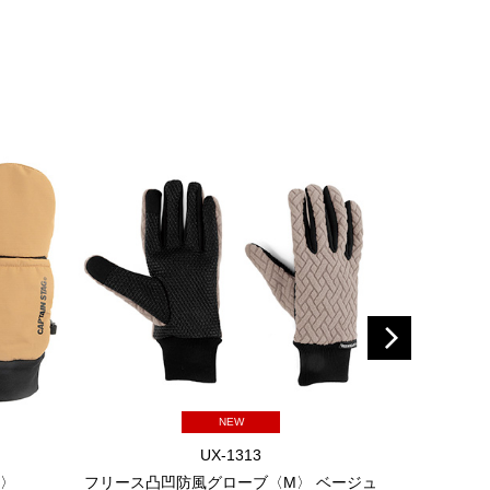
NEW
UX-1313
L〉
フリース凸凹防風グローブ〈M〉 ベージュ
フリース凸