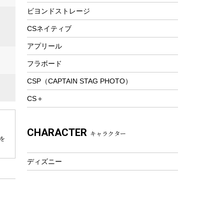
ビヨンドストレージ
ツール&アクセサリー
トレッキング
CSネイティブ
トレッキングステッキ
アプリール
トレッキングアクセサリー
フラボード
プレイグッズ
CSP（CAPTAIN STAG PHOTO）
ウェルネス
CS＋
アクセサリー
ウェア、タオル
CHARACTER
キャラクター
フィットネス
を
ウェア
ディズニー
アクセサリー