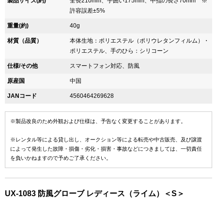
製品サイズ(約)
全長210mm、手囲い175mm、中指の長さ70mm ※
許容誤差±5%
重量(約)
40g
材質（品質）
本体生地：ポリエステル（ポリウレタンフィルム）・
ポリエステル、手のひら：シリコーン
仕様/その他
スマートフォン対応、防風
原産国
中国
JANコード
4560464269628
※製品改良のため外観および仕様は、予告なく変更することがあります。
※レンタル等による貸し出し、オークション等による転売や中古販売、及び譲渡
によって発生した故障・損傷・劣化・損害・事故などにつきましては、一切責任
を負いかねますので予めご了承ください。
UX-1083 防風グローブ レディース（ライム）＜S＞