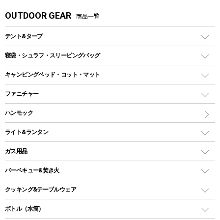
OUTDOOR GEAR
商品一覧
テント&タープ
テント
寝袋・シュラフ・スリーピングバッグ
ドームテント
レクタングラー型（封筒型）シュラフ
キャンピングベッド・コット・マット
ツールームテント
マミー型（人形型）シュラフ
キャンピングベッド・コット
ファニチャー
ワンポールテント
インナーシュラフ
マット
アウトドアテーブル
ハンモック
シェルターテント
インフレータブルマット
ワンタッチテント
アウトドアチェア
ライト&ランタン
ピロー
ソロテント
レジャーシート
LEDランタン
ガス用品
ロッジ型・オリジナルテント
ファニチャーアクセサリー
ガスランタン
ガスバーナー
タープ
バーベキュー&焚き火
オイルランタン
ガスコンロ
ヘキサタープ
バーベキューコンロ、グリル
クッキング&テーブルウェア
ランタンスタンド
スクエアタープ（レクタタープ）
ガス缶
スタンダードタイプグリル
ダッチオーブン
ボトル（水筒）
LEDライト
メッシュタープ
ガスランタン
焚き火台タイプ（ロースタイル）グリル