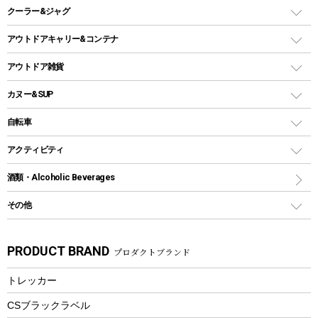
スキレット
ステンレスボトル
クーラー&ジャグ
自立式タープ
ヘッドライト
ガストーチ、ライター
卓上タイプグリル
ホットサンドメーカー
シェルター（スクリーンタープ）
スクリュータイプ
キャンドル
クーラーボックス
アウトドアキャリー&コンテナ
パーティータイプグリル
クッカー、コッヘル
パラソル
コップ付きタイプ
多用途タイプグリル
クーラーバッグ
アウトドアキャリー
アウトドア雑貨
クッカーセット
テントアクセサリー
ワンタッチタイプ
ソロキャンプ用グリル
ウォータージャグ
コンテナ
バックパック&バッグ
カヌー&SUP
プラスチックボトル
シェラカップ
ペグ
鉄板、アミ
ウォーターボトル
デイパック、ウェストバッグ
ディズニーボトル
ポール
クッキングツール
インフレータブル
自転車
焚き火台&ストーブ
保冷剤
リュック、バックパック
グランドシート
トング
カヌー
火起こし
折りたたみ自転車
アクティビティ
トートバッグ、サコッシュ
ガイドロープ
ナイフ
カヤック
火消し
スポーツサイクル
マリン
酒類・Alcoholic Beverages
ショッピングキャリー
ツール
食器類
SUP
バーベキューツール
シティサイクル
スーツケース
ボディボード
その他
カトラリー
パドル
焚き火アクセサリー
子供向け自転車
その他アウトドア雑貨
ラッシュガード
ガーデニング
タンブラー
フローティングベスト
スモーカー、燻製器
自転車部品
ビーチサンダル
カラビナ
PRODUCT BRAND
プロダクトブランド
湯たんぽ
マグカップ、カップ
ヘルメット
燃料・着火剤・炭
テント
自転車用アクセサリー
レイン
防災用品
ステンレスボトル
エアーポンプ
トレッカー
パラソル
スプレー関係
自転車ウェア
フードボトル
フローティングベスト
アクセサリー
ツール、他
CSブラックラベル