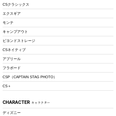
ヘルメット
コーヒー&ミル
CSクラシックス
エアーポンプ
トレー
エクスギア
ビーチテント
ランチョンマット
モンテ
ウィンター
ランチボックス
キャンプアウト
スノーシュー
ピクニックセット
防寒ウェア
ビヨンドストレージ
ツール&アクセサリー
CSネイティブ
トレッキング
アプリール
トレッキングステッキ
フラボード
トレッキングアクセサリー
CSP（CAPTAIN STAG PHOTO）
プレイグッズ
CS＋
ウェルネス
アクセサリー
CHARACTER
キャラクター
ウェア、タオル
フィットネス
ディズニー