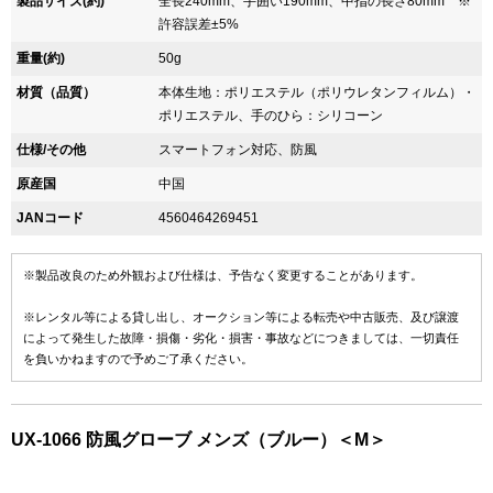
製品サイズ(約)
全長240mm、手囲い190mm、中指の長さ80mm ※
許容誤差±5%
重量(約)
50g
材質（品質）
本体生地：ポリエステル（ポリウレタンフィルム）・
ポリエステル、手のひら：シリコーン
仕様/その他
スマートフォン対応、防風
原産国
中国
JANコード
4560464269451
※製品改良のため外観および仕様は、予告なく変更することがあります。
※レンタル等による貸し出し、オークション等による転売や中古販売、及び譲渡
によって発生した故障・損傷・劣化・損害・事故などにつきましては、一切責任
を負いかねますので予めご了承ください。
UX-1066 防風グローブ メンズ（ブルー）＜M＞