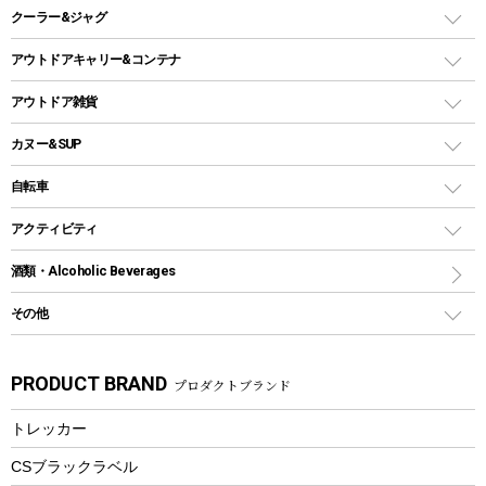
スキレット
ステンレスボトル
クーラー&ジャグ
自立式タープ
ヘッドライト
ガストーチ、ライター
卓上タイプグリル
ホットサンドメーカー
シェルター（スクリーンタープ）
スクリュータイプ
キャンドル
クーラーボックス
アウトドアキャリー&コンテナ
パーティータイプグリル
クッカー、コッヘル
パラソル
コップ付きタイプ
多用途タイプグリル
クーラーバッグ
アウトドアキャリー
アウトドア雑貨
クッカーセット
テントアクセサリー
ワンタッチタイプ
ソロキャンプ用グリル
ウォータージャグ
コンテナ
バックパック&バッグ
カヌー&SUP
プラスチックボトル
シェラカップ
ペグ
鉄板、アミ
ウォーターボトル
デイパック、ウェストバッグ
ディズニーボトル
ポール
クッキングツール
インフレータブル
自転車
焚き火台&ストーブ
保冷剤
リュック、バックパック
グランドシート
トング
カヌー
火起こし
折りたたみ自転車
アクティビティ
トートバッグ、サコッシュ
ガイドロープ
ナイフ
カヤック
火消し
スポーツサイクル
マリン
酒類・Alcoholic Beverages
ショッピングキャリー
ツール
食器類
SUP
バーベキューツール
シティサイクル
スーツケース
ボディボード
その他
カトラリー
パドル
焚き火アクセサリー
子供向け自転車
その他アウトドア雑貨
ラッシュガード
ガーデニング
タンブラー
フローティングベスト
スモーカー、燻製器
自転車部品
ビーチサンダル
カラビナ
PRODUCT BRAND
プロダクトブランド
湯たんぽ
マグカップ、カップ
ヘルメット
燃料・着火剤・炭
テント
自転車用アクセサリー
レイン
防災用品
ステンレスボトル
エアーポンプ
トレッカー
パラソル
スプレー関係
自転車ウェア
フードボトル
フローティングベスト
アクセサリー
ツール、他
CSブラックラベル