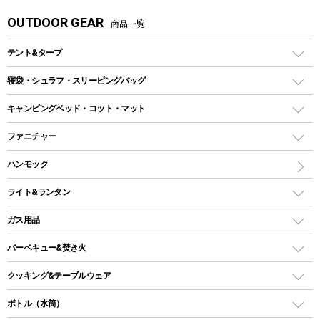
OUTDOOR GEAR
商品一覧
テント&タープ
テント
寝袋・シュラフ・スリーピングバッグ
ドームテント
レクタングラー型（封筒型）シュラフ
キャンピングベッド・コット・マット
ツールームテント
マミー型（人形型）シュラフ
キャンピングベッド・コット
ファニチャー
ワンポールテント
インナーシュラフ
マット
アウトドアテーブル
ハンモック
シェルターテント
インフレータブルマット
ワンタッチテント
アウトドアチェア
ライト&ランタン
ピロー
ソロテント
レジャーシート
LEDランタン
ガス用品
ロッジ型・オリジナルテント
ファニチャーアクセサリー
ガスランタン
ガスバーナー
タープ
バーベキュー&焚き火
オイルランタン
ガスコンロ
ヘキサタープ
バーベキューコンロ、グリル
クッキング&テーブルウェア
ランタンスタンド
スクエアタープ（レクタタープ）
ガス缶
スタンダードタイプグリル
ダッチオーブン
ボトル（水筒）
LEDライト
メッシュタープ
ガスランタン
焚き火台タイプ（ロースタイル）グリル