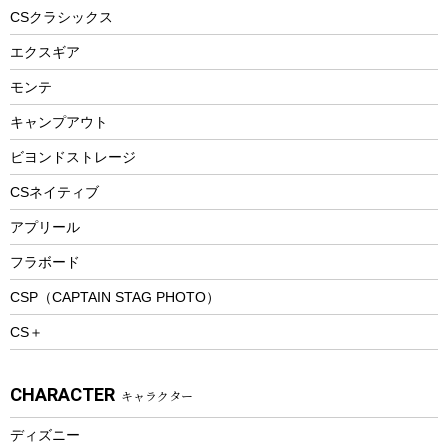
ヘルメット
コーヒー&ミル
CSクラシックス
エアーポンプ
トレー
エクスギア
ビーチテント
ランチョンマット
モンテ
ウィンター
ランチボックス
キャンプアウト
スノーシュー
ピクニックセット
防寒ウェア
ビヨンドストレージ
ツール&アクセサリー
CSネイティブ
トレッキング
アプリール
トレッキングステッキ
フラボード
トレッキングアクセサリー
CSP（CAPTAIN STAG PHOTO）
プレイグッズ
CS＋
ウェルネス
アクセサリー
CHARACTER
キャラクター
ウェア、タオル
フィットネス
ディズニー