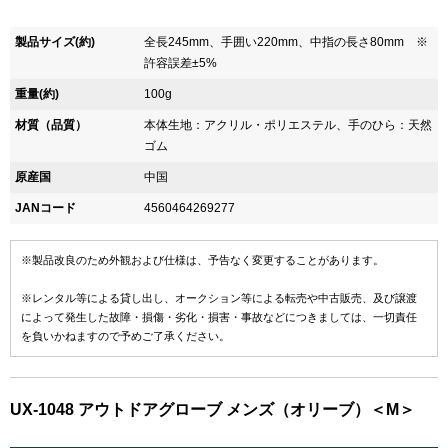
製品サイズ(約)
全長245mm、手囲い220mm、中指の長さ80mm ※
許容誤差±5%
重量(約)
100g
材質（品質）
本体生地：アクリル・ポリエステル、手のひら：天然
ゴム
原産国
中国
JANコード
4560464269277
※製品改良のため外観および仕様は、予告なく変更することがあります。
※レンタル等による貸し出し、オークション等による転売や中古販売、及び譲渡
によって発生した故障・損傷・劣化・損害・事故などにつきましては、一切責任
を負いかねますので予めご了承ください。
UX-1048 アウトドアグローブ メンズ（オリーブ）＜M＞