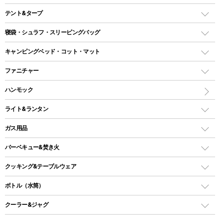
テント&タープ
テント
寝袋・シュラフ・スリーピングバッグ
ドームテント
レクタングラー型（封筒型）シュラフ
キャンピングベッド・コット・マット
ツールームテント
マミー型（人形型）シュラフ
キャンピングベッド・コット
ファニチャー
ワンポールテント
インナーシュラフ
マット
アウトドアテーブル
ハンモック
シェルターテント
インフレータブルマット
ワンタッチテント
アウトドアチェア
ライト&ランタン
ピロー
ソロテント
レジャーシート
LEDランタン
ガス用品
ロッジ型・オリジナルテント
ファニチャーアクセサリー
ガスランタン
ガスバーナー
タープ
バーベキュー&焚き火
オイルランタン
ガスコンロ
ヘキサタープ
バーベキューコンロ、グリル
クッキング&テーブルウェア
ランタンスタンド
スクエアタープ（レクタタープ）
ガス缶
スタンダードタイプグリル
ダッチオーブン
ボトル（水筒）
LEDライト
メッシュタープ
ガスランタン
焚き火台タイプ（ロースタイル）グリル
スキレット
ステンレスボトル
クーラー&ジャグ
自立式タープ
ヘッドライト
ガストーチ、ライター
卓上タイプグリル
ホットサンドメーカー
シェルター（スクリーンタープ）
スクリュータイプ