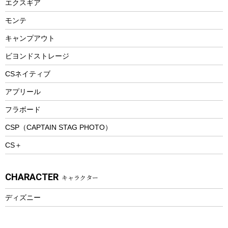
エクスギア
ビーチテント
ランチョンマット
モンテ
ウィンター
ランチボックス
キャンプアウト
スノーシュー
ピクニックセット
防寒ウェア
ビヨンドストレージ
ツール&アクセサリー
CSネイティブ
トレッキング
アプリール
トレッキングステッキ
フラボード
トレッキングアクセサリー
CSP（CAPTAIN STAG PHOTO）
プレイグッズ
CS＋
ウェルネス
アクセサリー
CHARACTER
キャラクター
ウェア、タオル
フィットネス
ディズニー
ウェア
アクセサリー