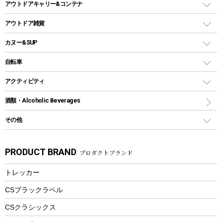
キャンドル
クーラーボックス
アウトドアキャリー&コンテナ
パーティータイプグリル
クッカー、コッヘル
パラソル
コップ付きタイプ
多用途タイプグリル
クーラーバッグ
アウトドアキャリー
アウトドア雑貨
クッカーセット
テントアクセサリー
ワンタッチタイプ
ソロキャンプ用グリル
ウォータージャグ
コンテナ
バックパック&バッグ
カヌー&SUP
プラスチックボトル
シェラカップ
ペグ
鉄板、アミ
ウォーターボトル
デイパック、ウェストバッグ
ディズニーボトル
ポール
クッキングツール
インフレータブル
自転車
焚き火台&ストーブ
保冷剤
リュック、バックパック
グランドシート
トング
カヌー
火起こし
折りたたみ自転車
アクティビティ
トートバッグ、サコッシュ
ガイドロープ
ナイフ
カヤック
火消し
スポーツサイクル
マリン
酒類・Alcoholic Beverages
ショッピングキャリー
ツール
食器類
SUP
バーベキューツール
シティサイクル
スーツケース
ボディボード
その他
カトラリー
パドル
焚き火アクセサリー
子供向け自転車
その他アウトドア雑貨
ラッシュガード
ガーデニング
タンブラー
フローティングベスト
スモーカー、燻製器
自転車部品
ビーチサンダル
カラビナ
PRODUCT BRAND
プロダクトブランド
湯たんぽ
マグカップ、カップ
ヘルメット
燃料・着火剤・炭
テント
自転車用アクセサリー
レイン
防災用品
ステンレスボトル
エアーポンプ
トレッカー
パラソル
スプレー関係
自転車ウェア
フードボトル
フローティングベスト
アクセサリー
ツール、他
CSブラックラベル
ヘルメット
コーヒー&ミル
CSクラシックス
エアーポンプ
トレー