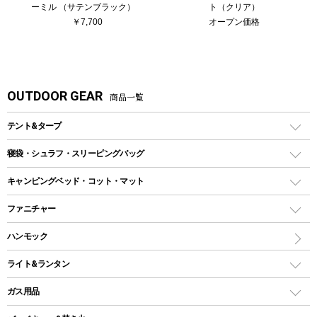
ーミル （サテンブラック）
ト（クリア）
￥7,700
オープン価格
OUTDOOR GEAR
商品一覧
テント&タープ
テント
寝袋・シュラフ・スリーピングバッグ
ドームテント
レクタングラー型（封筒型）シュラフ
キャンピングベッド・コット・マット
ツールームテント
マミー型（人形型）シュラフ
キャンピングベッド・コット
ファニチャー
ワンポールテント
インナーシュラフ
マット
アウトドアテーブル
ハンモック
シェルターテント
インフレータブルマット
ワンタッチテント
アウトドアチェア
ライト&ランタン
ピロー
ソロテント
レジャーシート
LEDランタン
ガス用品
ロッジ型・オリジナルテント
ファニチャーアクセサリー
ガスランタン