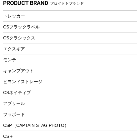
PRODUCT BRAND
プロダクトブランド
湯たんぽ
マグカップ、カップ
ヘルメット
燃料・着火剤・炭
テント
自転車用アクセサリー
レイン
防災用品
ステンレスボトル
エアーポンプ
トレッカー
パラソル
スプレー関係
自転車ウェア
フードボトル
フローティングベスト
アクセサリー
ツール、他
CSブラックラベル
ヘルメット
コーヒー&ミル
CSクラシックス
エアーポンプ
トレー
エクスギア
ビーチテント
ランチョンマット
モンテ
ウィンター
ランチボックス
キャンプアウト
スノーシュー
ピクニックセット
防寒ウェア
ビヨンドストレージ
ツール&アクセサリー
CSネイティブ
トレッキング
アプリール
トレッキングステッキ
フラボード
トレッキングアクセサリー
CSP（CAPTAIN STAG PHOTO）
プレイグッズ
CS＋
ウェルネス