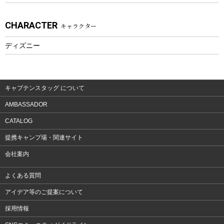
アクセサリー
CHARACTER
キャラクター
ウェア、タオル
フィットネス
ディズニー
ウェア
アクセサリー
キャプテンスタッグ について
AMBASSADOR
CATALOG
提携キャンプ場・関連サイト
会社案内
よくある質問
アイデア等のご提案について
採用情報