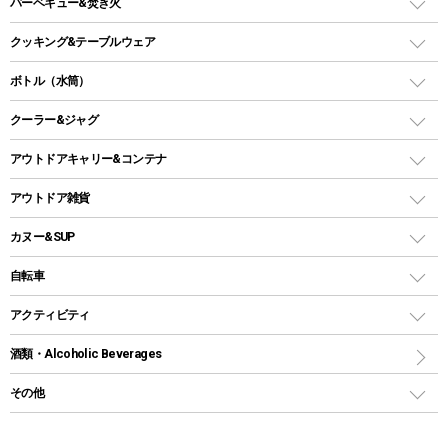
ガスバーナー
タープ
バーベキュー&焚き火
オイルランタン
ガスコンロ
ヘキサタープ
バーベキューコンロ、グリル
クッキング&テーブルウェア
ランタンスタンド
スクエアタープ（レクタタープ）
ガス缶
スタンダードタイプグリル
ダッチオーブン
ボトル（水筒）
LEDライト
メッシュタープ
ガスランタン
焚き火台タイプ（ロースタイル）グリル
スキレット
ステンレスボトル
クーラー&ジャグ
自立式タープ
ヘッドライト
ガストーチ、ライター
卓上タイプグリル
ホットサンドメーカー
シェルター（スクリーンタープ）
スクリュータイプ
キャンドル
クーラーボックス
アウトドアキャリー&コンテナ
パーティータイプグリル
クッカー、コッヘル
パラソル
コップ付きタイプ
多用途タイプグリル
クーラーバッグ
アウトドアキャリー
アウトドア雑貨
クッカーセット
テントアクセサリー
ワンタッチタイプ
ソロキャンプ用グリル
ウォータージャグ
コンテナ
バックパック&バッグ
カヌー&SUP
プラスチックボトル
シェラカップ
ペグ
鉄板、アミ
ウォーターボトル
デイパック、ウェストバッグ
ディズニーボトル
ポール
クッキングツール
インフレータブル
自転車
焚き火台&ストーブ
保冷剤
リュック、バックパック
グランドシート
トング
カヌー
火起こし
折りたたみ自転車
アクティビティ
トートバッグ、サコッシュ
ガイドロープ
ナイフ
カヤック
火消し
スポーツサイクル
マリン
酒類・Alcoholic Beverages
ショッピングキャリー
ツール
食器類
SUP
バーベキューツール
シティサイクル
スーツケース
ボディボード
その他
カトラリー
パドル
焚き火アクセサリー
子供向け自転車
その他アウトドア雑貨
ラッシュガード
ガーデニング
タンブラー
フローティングベスト
スモーカー、燻製器
自転車部品
ビーチサンダル
カラビナ