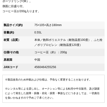
ポーツドリンクOK）。
側面に目盛り付。
コーヒー豆が200g入ります。
製品サイズ(約)
75×105×高さ180mm
容量(約)
0.55L
材質（品質）
本体／飽和ポリエステル（耐熱温度100度）、ふた栓
／ポリプロピレン（耐熱温度120度）
仕様/その他
コーヒー豆（約）：200g
原産国
中国
JANコード
4560464255256
※製品改良のため外観および仕様は、予告なく変更することがあります。
※レンタル等による貸し出し、オークション等による転売や中古販売、及び譲渡
によって発生した故障・損傷・劣化・損害・事故などにつきましては、一切責任
を負いかねますので予めご了承ください。