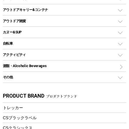
ガストーチ、ライター
卓上タイプグリル
ホットサンドメーカー
シェルター（スクリーンタープ）
スクリュータイプ
キャンドル
クーラーボックス
アウトドアキャリー&コンテナ
パーティータイプグリル
クッカー、コッヘル
パラソル
コップ付きタイプ
多用途タイプグリル
クーラーバッグ
アウトドアキャリー
アウトドア雑貨
クッカーセット
テントアクセサリー
ワンタッチタイプ
ソロキャンプ用グリル
ウォータージャグ
コンテナ
バックパック&バッグ
カヌー&SUP
プラスチックボトル
シェラカップ
ペグ
鉄板、アミ
ウォーターボトル
デイパック、ウェストバッグ
ディズニーボトル
ポール
クッキングツール
インフレータブル
自転車
焚き火台&ストーブ
保冷剤
リュック、バックパック
グランドシート
トング
カヌー
火起こし
折りたたみ自転車
アクティビティ
トートバッグ、サコッシュ
ガイドロープ
ナイフ
カヤック
火消し
スポーツサイクル
マリン
酒類・Alcoholic Beverages
ショッピングキャリー
ツール
食器類
SUP
バーベキューツール
シティサイクル
スーツケース
ボディボード
その他
カトラリー
パドル
焚き火アクセサリー
子供向け自転車
その他アウトドア雑貨
ラッシュガード
ガーデニング
タンブラー
フローティングベスト
スモーカー、燻製器
自転車部品
ビーチサンダル
カラビナ
PRODUCT BRAND
プロダクトブランド
湯たんぽ
マグカップ、カップ
ヘルメット
燃料・着火剤・炭
テント
自転車用アクセサリー
レイン
防災用品
ステンレスボトル
エアーポンプ
トレッカー
パラソル
スプレー関係
自転車ウェア
フードボトル
フローティングベスト
アクセサリー
ツール、他
CSブラックラベル
ヘルメット
コーヒー&ミル
CSクラシックス