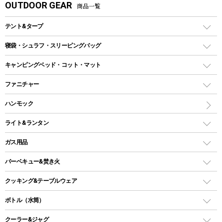
OUTDOOR GEAR
商品一覧
テント&タープ
テント
寝袋・シュラフ・スリーピングバッグ
ドームテント
レクタングラー型（封筒型）シュラフ
キャンピングベッド・コット・マット
ツールームテント
マミー型（人形型）シュラフ
キャンピングベッド・コット
ファニチャー
ワンポールテント
インナーシュラフ
マット
アウトドアテーブル
ハンモック
シェルターテント
インフレータブルマット
ワンタッチテント
アウトドアチェア
ライト&ランタン
ピロー
ソロテント
レジャーシート
LEDランタン
ガス用品
ロッジ型・オリジナルテント
ファニチャーアクセサリー
ガスランタン
ガスバーナー
タープ
バーベキュー&焚き火
オイルランタン
ガスコンロ
ヘキサタープ
バーベキューコンロ、グリル
クッキング&テーブルウェア
ランタンスタンド
スクエアタープ（レクタタープ）
ガス缶
スタンダードタイプグリル
ダッチオーブン
ボトル（水筒）
LEDライト
メッシュタープ
ガスランタン
焚き火台タイプ（ロースタイル）グリル
スキレット
ステンレスボトル
クーラー&ジャグ
自立式タープ
ヘッドライト