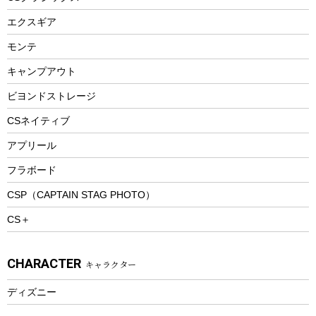
エアーポンプ
トレー
エクスギア
ビーチテント
ランチョンマット
モンテ
ウィンター
ランチボックス
キャンプアウト
スノーシュー
ピクニックセット
防寒ウェア
ビヨンドストレージ
ツール&アクセサリー
CSネイティブ
トレッキング
アプリール
トレッキングステッキ
フラボード
トレッキングアクセサリー
CSP（CAPTAIN STAG PHOTO）
プレイグッズ
CS＋
ウェルネス
アクセサリー
CHARACTER
キャラクター
ウェア、タオル
フィットネス
ディズニー
ウェア