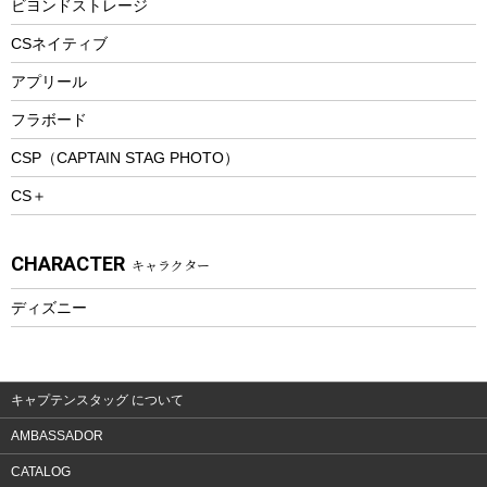
ビヨンドストレージ
ツール&アクセサリー
CSネイティブ
トレッキング
アプリール
トレッキングステッキ
フラボード
トレッキングアクセサリー
CSP（CAPTAIN STAG PHOTO）
プレイグッズ
CS＋
ウェルネス
アクセサリー
CHARACTER
キャラクター
ウェア、タオル
フィットネス
ディズニー
ウェア
アクセサリー
キャプテンスタッグ について
AMBASSADOR
CATALOG