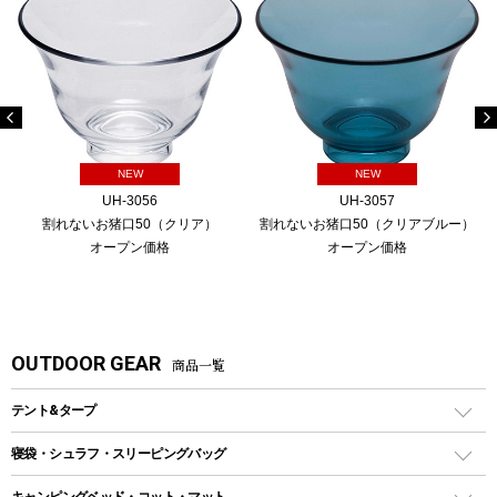
NEW
NEW
UH-3056
UH-3057
割れないお猪口50（クリア）
割れないお猪口50（クリアブルー）
オープン価格
オープン価格
OUTDOOR GEAR
商品一覧
テント&タープ
テント
寝袋・シュラフ・スリーピングバッグ
ドームテント
レクタングラー型（封筒型）シュラフ
キャンピングベッド・コット・マット