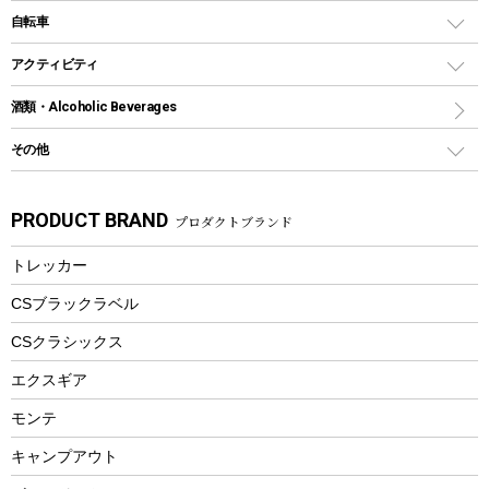
デイパック、ウェストバッグ
ディズニーボトル
ポール
クッキングツール
インフレータブル
自転車
焚き火台&ストーブ
保冷剤
リュック、バックパック
グランドシート
トング
カヌー
火起こし
折りたたみ自転車
アクティビティ
トートバッグ、サコッシュ
ガイドロープ
ナイフ
カヤック
火消し
スポーツサイクル
マリン
酒類・Alcoholic Beverages
ショッピングキャリー
ツール
食器類
SUP
バーベキューツール
シティサイクル
スーツケース
ボディボード
その他
カトラリー
パドル
焚き火アクセサリー
子供向け自転車
その他アウトドア雑貨
ラッシュガード
ガーデニング
タンブラー
フローティングベスト
スモーカー、燻製器
自転車部品
ビーチサンダル
カラビナ
PRODUCT BRAND
プロダクトブランド
湯たんぽ
マグカップ、カップ
ヘルメット
燃料・着火剤・炭
テント
自転車用アクセサリー
レイン
防災用品
ステンレスボトル
エアーポンプ
トレッカー
パラソル
スプレー関係
自転車ウェア
フードボトル
フローティングベスト
アクセサリー
ツール、他
CSブラックラベル
ヘルメット
コーヒー&ミル
CSクラシックス
エアーポンプ
トレー
エクスギア
ビーチテント
ランチョンマット
モンテ
ウィンター
ランチボックス
キャンプアウト
スノーシュー
ピクニックセット
防寒ウェア