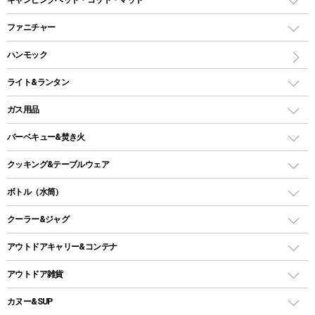
ツールームテント
マミー型（人形型）シュラフ
キャンピングベッド・コット
ファニチャー
ワンポールテント
インナーシュラフ
マット
アウトドアテーブル
ハンモック
シェルターテント
インフレータブルマット
ワンタッチテント
アウトドアチェア
ライト&ランタン
ピロー
ソロテント
レジャーシート
LEDランタン
ガス用品
ロッジ型・オリジナルテント
ファニチャーアクセサリー
ガスランタン
ガスバーナー
タープ
バーベキュー&焚き火
オイルランタン
ガスコンロ
ヘキサタープ
バーベキューコンロ、グリル
クッキング&テーブルウェア
ランタンスタンド
スクエアタープ（レクタタープ）
ガス缶
スタンダードタイプグリル
ダッチオーブン
ボトル（水筒）
LEDライト
メッシュタープ
ガスランタン
焚き火台タイプ（ロースタイル）グリル
スキレット
ステンレスボトル
クーラー&ジャグ
自立式タープ
ヘッドライト
ガストーチ、ライター
卓上タイプグリル
ホットサンドメーカー
シェルター（スクリーンタープ）
スクリュータイプ
キャンドル
クーラーボックス
アウトドアキャリー&コンテナ
パーティータイプグリル
クッカー、コッヘル
パラソル
コップ付きタイプ
多用途タイプグリル
クーラーバッグ
アウトドアキャリー
アウトドア雑貨
クッカーセット
テントアクセサリー
ワンタッチタイプ
ソロキャンプ用グリル
ウォータージャグ
コンテナ
バックパック&バッグ
カヌー&SUP
プラスチックボトル
シェラカップ
ペグ
鉄板、アミ
ウォーターボトル