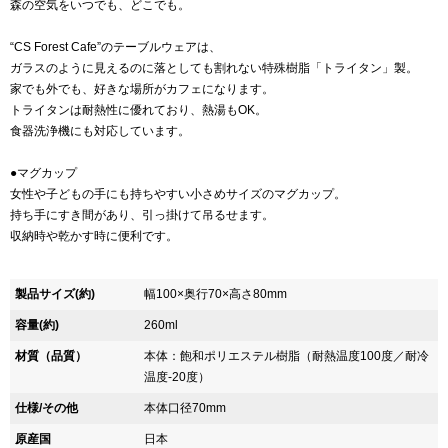
森の空気をいつでも、どこでも。
“CS Forest Cafe”のテーブルウェアは、
ガラスのように見えるのに落としても割れない特殊樹脂「トライタン」製。
家でも外でも、好きな場所がカフェになります。
トライタンは耐熱性に優れており、熱湯もOK。
食器洗浄機にも対応しています。
●マグカップ
女性や子どもの手にも持ちやすい小さめサイズのマグカップ。
持ち手にすき間があり、引っ掛けて吊るせます。
収納時や乾かす時に便利です。
製品サイズ(約)
幅100×奥行70×高さ80mm
容量(約)
260ml
材質（品質）
本体：飽和ポリエステル樹脂（耐熱温度100度／耐冷
温度-20度）
仕様/その他
本体口径70mm
原産国
日本